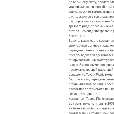
по большому счету, представл
универсал, увеличенный в высо
зависимости от комплектации
располагаются в три ряда, пр
расширив тем самым объем ба
третьего ряда, полезный объё
литров. Без сидений третьего
580 литров.
Водительское место компактвэ
эргономикой органов управле
передней панели, очень удобно
посадки водителя достигаетс
габаритов машины чувствуется
Высокий уровень безопасност
нескольких уровней пассивной
оснащение Toyota Piсnic вход
безопасности, передние ремн
ограничителями усилия, спос
пассажиров автомобиля при в
ситуации на дороге.
Компактвэн Toyota Piсnic оста
до смены номенклатуры в 2001
на базе автомобиля среднего к
соответствии с концепцией до