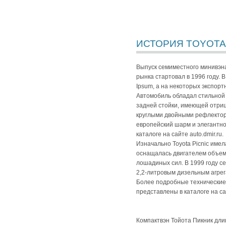
ИСТОРИЯ TOYOTA 
Выпуск семиместного минивэна 
рынка стартовал в 1996 году. 
Ipsum, а на некоторых экспорт
Автомобиль обладал стильной
задней стойки, имеющей отриц
круглыми двойными рефлектор
европейский шарм и элегантно
каталоге на сайте auto.dmir.ru.
Изначально Toyota Picnic име
оснащалась двигателем объем
лошадиных сил. В 1999 году с
2,2-литровым дизельным агре
Более подробные технические
представлены в каталоге на сай
Компактвэн Тойота Пикник длин