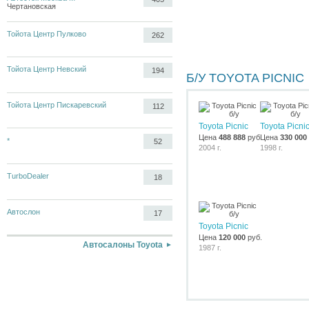
Чертановская
Тойота Центр Пулково
262
Тойота Центр Невский
194
Б/У TOYOTA PICNIC
Тойота Центр Пискаревский
112
Toyota Picnic
Toyota Picni
Цена
488 888
руб.
Цена
330 000
*
52
2004 г.
1998 г.
TurboDealer
18
Автослон
17
Toyota Picnic
Цена
120 000
руб.
Автосалоны Toyota
1987 г.