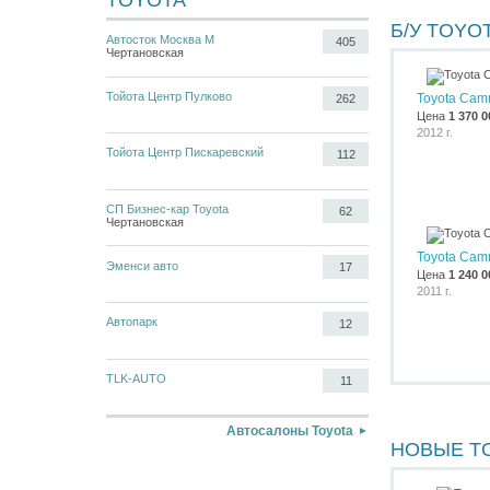
TOYOTA
Б/У TOYO
Автосток Москва М
405
Чертановская
Тойота Центр Пулково
Toyota Cam
262
Цена
1 370 0
2012 г.
Тойота Центр Пискаревский
112
СП Бизнес-кар Toyota
62
Чертановская
Toyota Cam
Эменси авто
17
Цена
1 240 0
2011 г.
Автопарк
12
TLK-AUTO
11
Автосалоны Toyota
НОВЫЕ T