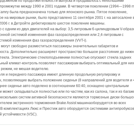
ордсменом по продолжительности выпуска и продавалось с небольшими
промежутке между 1990 и 2001 годами. В четвертом поколении (1994—1998 гг.
Camry была предназначена только для японского рынка. Пятое поколение,
е на мировые рынки, было представлено 11 сентября 2001 г. на автосалоне 
2006 г. в Детройте дебютировало шестое поколение машины.
о с одним из двух двигателей на выбор: 3,5-литровым 6-цилиндровым V-обра
онной системой изменения фаз газораспределения или 2,4-литровым с
стемой изменения фаз газораспределения (VVT-i).
 могут свободно разместиться пассажиры значительных габаритов и
роста. Дополнительно расширяет пространство большое расстояние до нижн
стекла. Электрические стеклоподъемники полностью опускают стекла задних
ьный климат-контроль позволяет пассажирам выбирать оптимальный для них
 режим, не мешая водителю.
ля и переднего пассажира имеют длинную продольную регулировку и
, позволяющие выбрать положение сиденья (8 направлений для водителя и 
днее сиденье авто поделено в соотношении 60:40, оснащено центральным
 может складываться полностью или по частям, как из салона, так и из багаж
нескольких систем активной безопасности являются тормозные диски большо
ителем экстренного торможения Brake Assist машинаоборудуется во всех
 В комплектациях Люкс и Престиж авто оборудуется системами антипробуксо
й устойчивости (VSC).