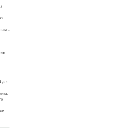
)
во
зным с
его
4 для
ника.
го
вки