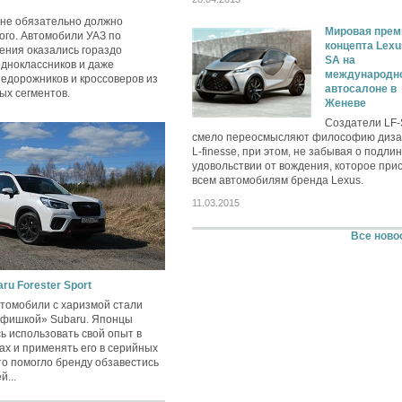
 не обязательно должно
Мировая прем
ого. Автомобили УАЗ по
концепта Lexu
ения оказались гораздо
SA на
одноклассников и даже
международн
едорожников и кроссоверов из
автосалоне в
ых сегментов.
Женеве
Создатели LF-
смело переосмысляют философию диз
L-finesse, при этом, не забывая о подли
удовольствии от вождения, которое при
всем автомобилям бренда Lexus.
11.03.2015
Все ново
ru Forester Sport
втомобили с харизмой стали
«фишкой» Subaru. Японцы
сь использовать свой опыт в
ах и применять его в серийных
то помогло бренду обзавестись
...