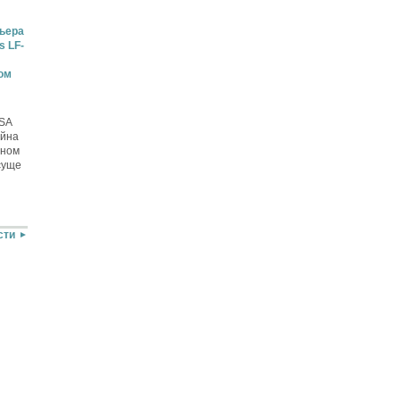
ьера
s LF-
ом
SA
айна
нном
суще
сти