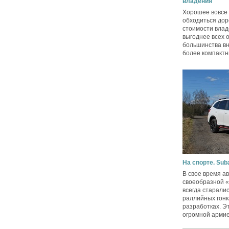
владения
Хорошее вовсе
обходиться дор
стоимости влад
выгоднее всех 
большинства вн
более компактн
На спорте. Suba
В свое время а
своеобразной 
всегда старали
раллийных гонк
разработках. Э
огромной армией