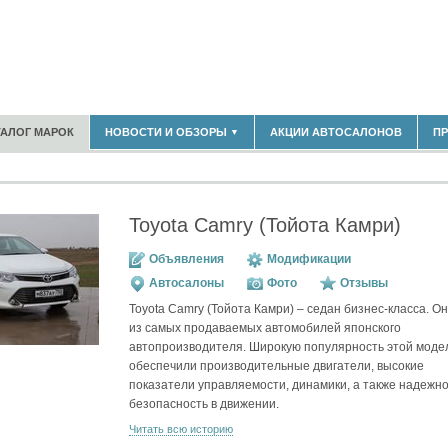
183)
ТАЛОГ МАРОК
НОВОСТИ И ОБЗОРЫ
АКЦИИ АВТОСАЛОНОВ
П
▼
БЛАСТЬ
(14298)
(5619)
НОВОСТИ РЫНКА
ОБЗОРЫ НОВИНОК
)
ЭКСПЕРТНОЕ МНЕНИЕ
Toyota Camry (Тойота Камри)
МАТЕРИАЛЫ ПАРТНЕРОВ
ВЫСТАВКИ И АВТОСАЛОНЫ
Объявления
Модификации
В
Автосалоны
Фото
Отзывы
Toyota Camry (Тойота Камри) – седан бизнес-класса. О
из самых продаваемых автомобилей японского
автопроизводителя. Широкую популярность этой моде
обеспечили производительные двигатели, высокие
показатели управляемости, динамики, а также надежно
безопасность в движении.
Читать всю историю