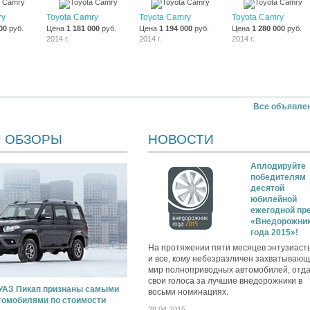
ry
Toyota Camry
Toyota Camry
Toyota Camry
00
руб.
Цена
1 181 000
руб.
Цена
1 194 000
руб.
Цена
1 280 000
руб.
2014 г.
2014 г.
2014 г.
Все объявле
И ОБЗОРЫ
НОВОСТИ
Аплодируйте
победителям
десятой
юбилейной
ежегодной пр
«Внедорожни
года 2015»!
На протяжении пяти месяцев энтузиаст
и все, кому небезразличен захватываю
мир полноприводных автомобилей, отд
свои голоса за лучшие внедорожники в
 УАЗ Пикап признаны самыми
восьми номинациях.
омобилями по стоимости
28.04.2015