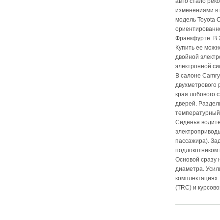
авто стало рек
изменениями в 
модель Toyota 
ориентированно
Франкфурте. В 
Купить ее можн
двойной электр
электронной си
В салоне Camry
двухметрового 
края лобового 
дверей. Раздел
температурный
Сиденья водите
электроприводы
пассажира). За
подлокотником и
Основой сразу 
диаметра. Усил
комплектациях.
(TRC) и курсово