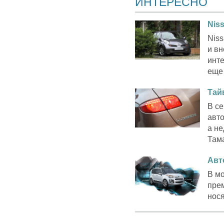
ИНТЕРЕСНО
Nis
Niss
и в
инт
еще 
Тай
В се
авт
а не
Тама
Авт
В мо
пре
нося