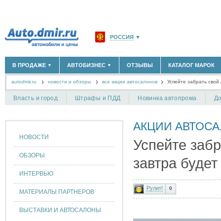
РОССИЯ
▼
МОСКВА И ОБЛАСТЬ
(58180)
В ПРОДАЖЕ
АВТОБИЗНЕС
ОТЗЫВЫ
КАТАЛОГ МАРОК
▼
▼
САНКТ-ПЕТЕРБУРГ И ОБЛАСТЬ
(14298)
autodmir.ru
новости и обзоры
все акции автосалонов
КРАСНОДАРСКИЙ КРАЙ
Успейте забрать свой 
(5619)
НОВЫЕ АВТОМОБИЛИ
ОФИЦИАЛЬНЫЕ ДИЛЕРЫ
(30122)
(1347)
АВТОМОБИЛИ С ПРОБЕГОМ
АВТОСАЛОНЫ
(111638)
(4191)
КРЫМ РЕСПУБЛИКА
(412)
Власть и город
Штрафы и ПДД
Новинка автопрома
До
АВТОСЕРВИСЫ
(1118)
+
РАЗМЕСТИТЬ ОБЪЯВЛЕНИЕ
СЕВАСТОПОЛЬ
(11)
ГРУЗОПЕРЕВОЗКИ
(128)
АКЦИИ АВТОС
ТАКСИ
(278)
СПИСОК ВСЕХ РЕГИОНОВ
ЗАПЧАСТИ
(848)
НОВОСТИ
Успейте забр
ЗАПРАВКИ
(1737)
АРЕНДА
(190)
ОБЗОРЫ
завтра будет
+
ДОБАВИТЬ КОМПАНИЮ
ИНТЕРВЬЮ
СПЕЦИАЛИСТЫ
(890)
Рулит!
0
МАТЕРИАЛЫ ПАРТНЕРОВ
ВЫСТАВКИ И АВТОСАЛОНЫ