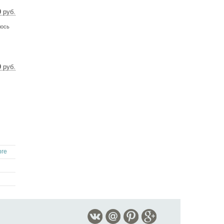
0
руб.
 $
лось
 €
0
руб.
 $
 €
рге