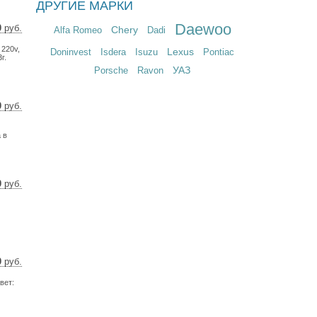
ДРУГИЕ МАРКИ
Daewoo
0
руб.
Chery
Alfa Romeo
Dadi
 $
 220v,
 €
Lexus
Doninvest
Isdera
Isuzu
Pontiac
г.
УАЗ
Porsche
Ravon
0
руб.
54 $
 €
 в
0
руб.
9 $
5 €
0
руб.
 $
вет:
 €