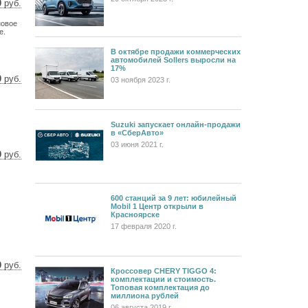
0
руб.
33 $
новое
97 €
е.
В октябре продажи коммерческих
автомобилей Sollers выросли на
17%
0
руб.
03 ноября 2023 г.
 $
 €
Suzuki запускает онлайн-продажи
в «СберАвто»
03 июня 2021 г.
0
руб.
 $
 €
600 станций за 9 лет: юбилейный
Mobil 1 Центр открыли в
Красноярске
17 февраля 2020 г.
0
руб.
Кроссовер CHERY TIGGO 4:
66 $
комплектации и стоимость.
 €
Топовая комплектация до
миллиона рублей
06 августа 2019 г.