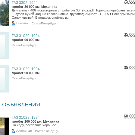
75 00
ГАЗ 3302, 1994 г.
1 3
пробег 30 000 км, Механика
Двигатель - 406 инжекторный с пробегом 30 тыс.км.!!! Тормоза перебраны все 
1 0
!!! Кузов сухой Задние колеса новые. грузоподъемность 1 - 1.5 т Рессоры живы
Салон чистый. В подарок спойлер и...
Николай
Санкт-Петербург
35 00
ГАЗ 31029, 1994 г.
622
пробег 90 000 км
511
Санкт-Петербург
35 00
ГАЗ 31029, 1994 г.
622
пробег 90 000 км
511
Санкт-Петербург
 ОБЪЯВЛЕНИЯ
60 00
ГАЗ 31029, 1994 г.
1 0
пробег 100 000 км, Механика
На ходу, состояние хорошее
877
Александр
Ростов-на-Дону