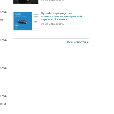
0
руб.
Hyundai переходит на
использование электронной
 $
сервисной книжки
о)
 €
06 августа 2019 г.
0
руб.
Все новости
 $
 €
0
руб.
 $
 €
0
руб.
 $
ианты
 €