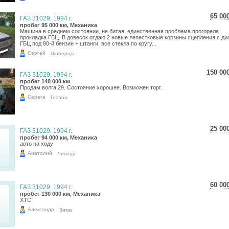
65 00
ГАЗ 31029, 1994 г.
1 1
пробег 95 000 км, Механика
Машина в среднем состоянии, не битая, единственная проблема прогорела
950
прокладка ГБЦ. В довесок отдаю 2 новые лепестковые корзины сцепления с ди
ГБЦ под 80-й бензин + штанги, все стекла по кругу...
Сергей
Люберцы
150 00
ГАЗ 31029, 1994 г.
2 66
пробег 140 000 км
Продам волга 29. Состояние хорошее. Возможен торг.
2 19
Серега
Глазов
25 00
ГАЗ 31029, 1994 г.
444
пробег 94 000 км, Механика
авто на ходу
365
Анатолий
Липецк
60 00
ГАЗ 31029, 1994 г.
1 0
пробег 130 000 км, Механика
ХТС
877
Александр
Зима