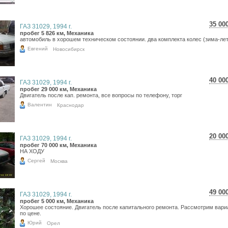
35 00
ГАЗ 31029, 1994 г.
622
пробег 5 826 км, Механика
автомобиль в хорошем техническом состоянии. два комплекта колес (зима-лет
511
Евгений
Новосибирск
40 00
ГАЗ 31029, 1994 г.
711
пробег 29 000 км, Механика
Двигатель после кап. ремонта, все вопросы по телефону, торг
585
Валентин
Краснодар
20 00
ГАЗ 31029, 1994 г.
355
пробег 70 000 км, Механика
НА ХОДУ
292
Cергей
Москва
49 00
ГАЗ 31029, 1994 г.
871
пробег 5 000 км, Механика
Хорошее состояние. Двигатель после капитального ремонта. Рассмотрим вар
716
по цене.
Юрий
Орел