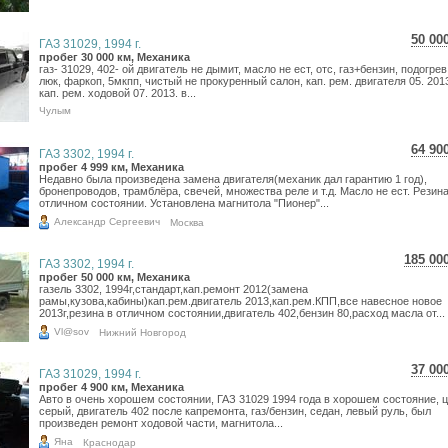
50 00
ГАЗ 31029, 1994 г.
889
пробег 30 000 км, Механика
газ- 31029, 402- ой двигатель не дымит, масло не ест, отс, газ+бензин, подогрев
731
люк, фаркоп, 5мкпп, чистый не прокуренный салон, кап. рем. двигателя 05. 2013
кап. рем. ходовой 07. 2013. в...
Чулым
64 90
ГАЗ 3302, 1994 г.
1 1
пробег 4 999 км, Механика
Недавно была произведена замена двигателя(механик дал гарантию 1 год),
949
бронепроводов, трамблёра, свечей, множества реле и т.д. Масло не ест. Резина
отличном состоянии. Установлена магнитола "Пионер"...
Александр Сергеевич
Москва
185 00
ГАЗ 3302, 1994 г.
3 28
пробег 50 000 км, Механика
газель 3302, 1994г,стандарт,кап.ремонт 2012(замена
2 70
рамы,кузова,кабины)кап.рем.двигатель 2013,кап.рем.КПП,все навесное новое
2013г,резина в отличном состоянии,двигатель 402,бензин 80,расход масла от...
Vl@sov
Нижний Новгород
37 00
ГАЗ 31029, 1994 г.
657
пробег 4 900 км, Механика
Авто в очень хорошем состоянии, ГАЗ 31029 1994 года в хорошем состояние, ц
541
серый, двигатель 402 после капремонта, газ/бензин, седан, левый руль, был
произведен ремонт ходовой части, магнитола...
Яна
Краснодар