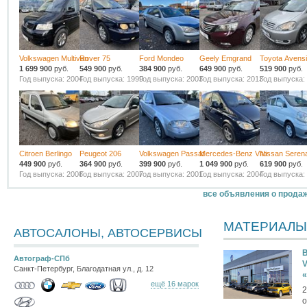
Volkswagen Multivan
Rover 75
Ford Mondeo
Geely Emgrand
Toyota Avens
1 699 900
руб.
549 900
руб.
384 900
руб.
649 900
руб.
519 900
руб.
Год выпуска: 2004
Год выпуска: 1999
Год выпуска: 2003
Год выпуска: 2013
Год выпуска:
Citroen Berlingo
Peugeot 206
Volkswagen Passat
Mercedes-Benz Vito
Nissan Seren
449 900
руб.
364 900
руб.
399 900
руб.
1 049 900
руб.
619 900
руб.
Год выпуска: 2008
Год выпуска: 2007
Год выпуска: 2001
Год выпуска: 2004
Год выпуска:
все объявления о прода
МАТЕРИАЛЫ
АВТОСАЛОНЫ, АВТОСЕРВИСЫ
В
Автограф-СПб
V
Санкт-Петербург, Благодатная ул., д. 12
ещё 16 марок
2
о