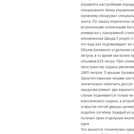
управлять настройками перед
специального блока управлени
прежнему обнаружат специал
зонта. По заказу покупатели с
встроенными солнечными батар
универсал с панорамной стекл
обновленная Шкода Суперб ста
что еще раз подтверждает ее 
Объем багажного отделения с
литров, в то время как более 
объемом 633 литра. При слож
пространство седана увеличив
1865 литров. О крышке багажни
Запатентованная чехами сист
значительно облегчить доступ
предусматривает два вариант
случае поднимается только ее 
классического седана, а втор
открытие пятой дверцы целико
подобно хэтчбеку. Каждый из 
получил свою отдельную кнопку
одна.
Что касается технических хара