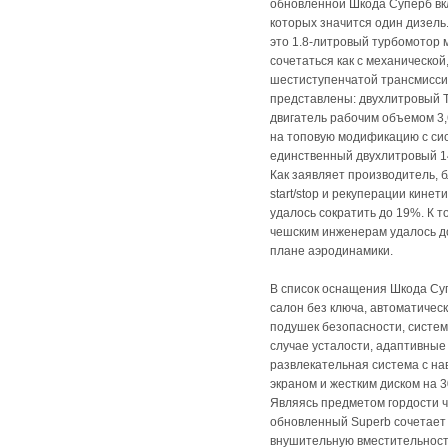
обновленной Шкода Суперб вкл
которых значится один дизель
это 1.8-литровый турбомотор 
сочетаться как с механической
шестиступенчатой трансмисси
представлены: двухлитровый TS
двигатель рабочим объемом 3,6
на топовую модификацию с сис
единственный двухлитровый 1
Как заявляет производитель, 
start/stop и рекуперации кинет
удалось сократить до 19%. К т
чешским инженерам удалось д
плане аэродинамики.
В список оснащения Шкода Суп
салон без ключа, автоматическ
подушек безопасности, систе
случае усталости, адаптивны
развлекательная система с н
экраном и жестким диском на 3
Являясь предметом гордости 
обновленный Superb сочетает 
внушительную вместительност