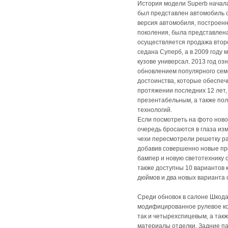
История модели Superb началас
был представлен автомобиль 
версия автомобиля, построенн
поколения, была представлена 
осуществляется продажа втор
седана Суперб, а в 2009 году
кузове универсал. 2013 год о
обновлением популярного семе
достоинства, которые обеспеч
протяжении последних 12 лет,
презентабельным, а также по
технологий.
Если посмотреть на фото ново
очередь бросаются в глаза изм
чехи пересмотрели решетку ра
добавив совершенно новые пр
бампер и новую светотехнику 
также доступны 10 вариантов 
дюймов и два новых варианта 
Среди обновок в салоне Шкод
модифицированное рулевое кол
так и четырехспицевым, а так
материалы отделки. Задние п