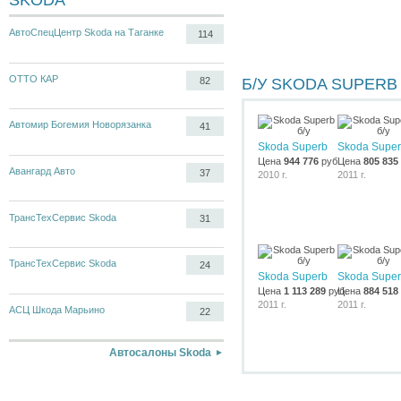
SKODA
АвтоСпецЦентр Skoda на Таганке
114
ОТТО КАР
82
Б/У SKODA SUPERB
Автомир Богемия Новорязанка
41
Skoda Superb
Skoda Supe
Цена
944 776
руб.
Цена
805 835
Авангард Авто
37
2010 г.
2011 г.
ТрансТехСервис Skoda
31
ТрансТехСервис Skoda
24
Skoda Superb
Skoda Supe
Цена
1 113 289
руб.
Цена
884 518
2011 г.
2011 г.
АСЦ Шкода Марьино
22
Автосалоны Skoda