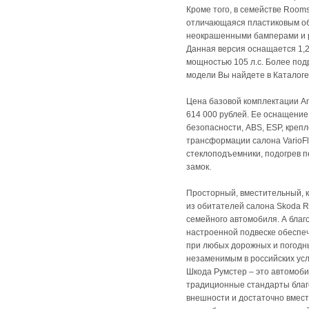
Кроме того, в семействе Room
отличающаяся пластиковым об
неокрашенными бамперами и 
Данная версия оснащается 1,
мощностью 105 л.с. Более под
модели Вы найдете в Каталоге м
Цена базовой комплектации Amb
614 000 рублей. Ее оснащение
безопасности, ABS, ESP, крепл
трансформации салона VarioFl
стеклоподъемники, подогрев 
замок.
Просторный, вместительный, к
из обитателей салона Skoda R
семейного автомобиля. А благ
настроенной подвеске обеспе
при любых дорожных и погодны
незаменимым в российских усл
Шкода Румстер – это автомоби
традиционные стандарты благ
внешности и достаточно вмест