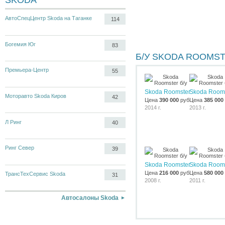
SKODA
АвтоСпецЦентр Skoda на Таганке
114
Богемия Юг
83
Б/У SKODA ROOMS
Премьера-Центр
55
Skoda Roomster
Skoda Room
Моторавто Skoda Киров
42
Цена
390 000
руб.
Цена
385 000
2014 г.
2013 г.
Л Ринг
40
Ринг Север
39
Skoda Roomster
Skoda Room
Цена
216 000
руб.
Цена
580 000
ТрансТехСервис Skoda
31
2008 г.
2011 г.
Автосалоны Skoda