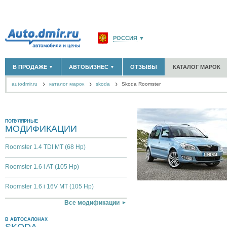
РОССИЯ
▼
МОСКВА И ОБЛАСТЬ
(58180)
В ПРОДАЖЕ
АВТОБИЗНЕС
ОТЗЫВЫ
КАТАЛОГ МАРОК
▼
▼
САНКТ-ПЕТЕРБУРГ И ОБЛАСТЬ
(14304)
autodmir.ru
каталог марок
skoda
КРАСНОДАРСКИЙ КРАЙ
Skoda Roomster
(5619)
НОВЫЕ АВТОМОБИЛИ
ОФИЦИАЛЬНЫЕ ДИЛЕРЫ
(30122)
(1347)
АВТОМОБИЛИ С ПРОБЕГОМ
АВТОСАЛОНЫ
(111641)
(4191)
КРЫМ РЕСПУБЛИКА
(412)
АВТОСЕРВИСЫ
(1118)
+
РАЗМЕСТИТЬ ОБЪЯВЛЕНИЕ
СЕВАСТОПОЛЬ
(11)
ГРУЗОПЕРЕВОЗКИ
(128)
ПОПУЛЯРНЫЕ
МОДИФИКАЦИИ
ТАКСИ
(278)
СПИСОК ВСЕХ РЕГИОНОВ
ЗАПЧАСТИ
(848)
Roomster 1.4 TDI MT (68 Hp)
ЗАПРАВКИ
(1737)
АРЕНДА
(190)
Roomster 1.6 i AT (105 Hp)
+
ДОБАВИТЬ КОМПАНИЮ
СПЕЦИАЛИСТЫ
(890)
Roomster 1.6 i 16V MT (105 Hp)
Все модификации
В АВТОСАЛОНАХ