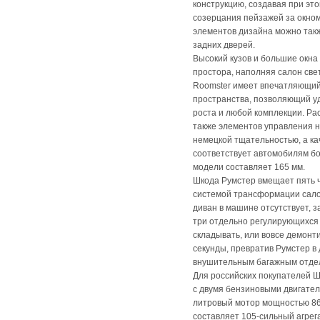
конструкцию, создавая при эт
созерцания пейзажей за окно
элементов дизайна можно так
задних дверей.
Высокий кузов и большие окн
простора, наполняя салон свет
Roomster имеет впечатляющий
пространства, позволяющий у
роста и любой комплекции. Ра
также элементов управления 
немецкой тщательностью, а ка
соответствует автомобилям бо
модели составляет 165 мм.
Шкода Румстер вмещает пять 
системой трансформации салон
диван в машине отсутствует, з
три отдельно регулирующихся 
складывать, или вовсе демонт
секунды, превратив Румстер в
внушительным багажным отде
Для российских покупателей 
с двумя бензиновыми двигател
литровый мотор мощностью 86 
составляет 105-сильный агрег