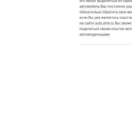
кто любит выделяться из серо
автомобиль Вас постоянно рад
обязательно обратить свое вн
если Вы уже являетесь счастл
на сайте auto.dmir.ru Вы смож
поделиться своим опытом эксп
автовладельцами.