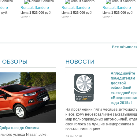
ndero
Renault Sandero
Renault Sandero
Renault Sandero
0
руб.
Цена
1 523 000
руб.
Цена
1 523 000
руб.
Цена
1 523 000
руб.
2022 г.
2022 г.
2022 г.
Все объявле
И ОБЗОРЫ
НОВОСТИ
Аплодируйте
победителям
десятой
юбилейной
ежегодной пр
«Внедорожни
года 2015»!
На протяжении пяти месяцев энтузиаст
и все, кому небезразличен захватываю
мир полноприводных автомобилей, отд
свои голоса за лучшие внедорожники в
 Добраться до Олимпа
восьми номинациях.
льного успеха Nissan Juke,
28.04.2015