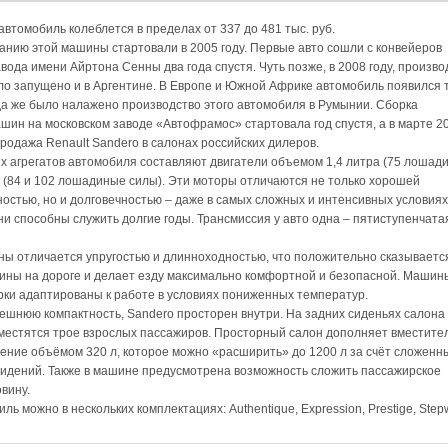
автомобиль колеблется в пределах от 337 до 481 тыс. руб.
анию этой машины стартовали в 2005 году. Первые авто сошли с конвейеров
вода имени Айртона Сенны два года спустя. Чуть позже, в 2008 году, произво
о запущено и в Аргентине. В Европе и Южной Африке автомобиль появился 
огда же было налажено производство этого автомобиля в Румынии. Сборка
шин на московском заводе «Автофрамос» стартовала год спустя, а в марте 2
продажа Renault Sandero в салонах российских дилеров.
х агрегатов автомобиля составляют двигатели объемом 1,4 литра (75 лошад
ра (84 и 102 лошадиные силы). Эти моторы отличаются не только хорошей
остью, но и долговечностью – даже в самых сложных и интенсивных условиях
ни способны служить долгие годы. Трансмиссия у авто одна – пятиступенчата
ы отличается упругостью и длинноходностью, что положительно сказываетс
ны на дороге и делает езду максимально комфортной и безопасной. Машин
рки адаптированы к работе в условиях пониженных температур.
ешнюю компактность, Sandero просторен внутри. На задних сиденьях салона 
естятся трое взрослых пассажиров. Просторный салон дополняет вместите
ение объёмом 320 л, которое можно «расширить» до 1200 л за счёт сложенн
сидений. Также в машине предусмотрена возможность сложить пассажирское
вину.
ль можно в нескольких комплектациях: Authentique, Expression, Prestige, Step