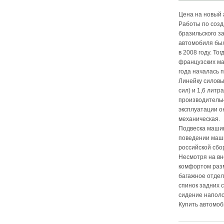
Цена на новый 
Работы по созд
бразильского за
автомобиля был
в 2008 году. Т
французских ма
года началась 
Линейку силовы
сил) и 1,6 лит
производительн
эксплуатации о
механическая.
Подвеска машин
поведении маши
российской сбо
Несмотря на вн
комфортом разм
багажное отдел
спинок задних 
сидение наполо
Купить автомоби