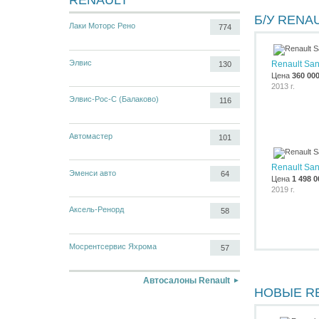
RENAULT
Б/У RENA
Лаки Моторс Рено
774
Элвис
Renault Sa
130
Цена
360 00
2013 г.
Элвис-Рос-С (Балаково)
116
Автомастер
101
Renault Sa
Эменси авто
64
Цена
1 498 0
2019 г.
Аксель-Ренорд
58
Мосрентсервис Яхрома
57
Автосалоны Renault
НОВЫЕ R