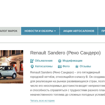
180)
ТАЛОГ МАРОК
НОВОСТИ И ОБЗОРЫ
АКЦИИ АВТОСАЛОНОВ
П
▼
БЛАСТЬ
(14298)
(5619)
НОВОСТИ РЫНКА
ОБЗОРЫ НОВИНОК
)
ЭКСПЕРТНОЕ МНЕНИЕ
Renault Sandero (Рено Сандеро)
МАТЕРИАЛЫ ПАРТНЕРОВ
ВЫСТАВКИ И АВТОСАЛОНЫ
Объявления
Модификации
В
Автосалоны
Фото
Отзывы
Renault Sandero (Рено Сандеро) – это пятидверный
городской хетчбэк, относящийся к классу В. Он создава
для реализации на рынках развивающихся стран, поэт
число его неоспоримых достоинств входят неприхотли
и способность справляться с трудностями разного план
некачественного топлива до сложных погодных условий
Читать всю историю