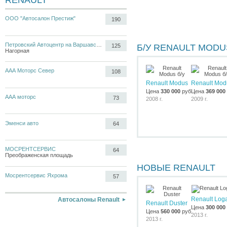
RENAULT
ООО "Автосалон Престиж"
190
Петровский Автоцентр на Варшавском
125
Б/У RENAULT MODU
Нагорная
ААА Моторс Север
108
Renault Modus
Renault Mod
Цена
330 000
руб.
Цена
369 000
ААА моторс
73
2008 г.
2009 г.
Эменси авто
64
МОСРЕНТСЕРВИС
64
Преображенская площадь
НОВЫЕ RENAULT
Мосрентсервис Яхрома
57
Renault Log
Автосалоны Renault
Renault Duster
Цена
300 000
Цена
560 000
руб.
2013 г.
2013 г.