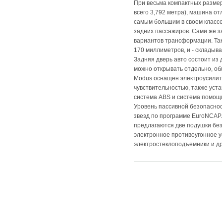
При весьма компактных разме
всего 3,792 метра), машина о
самым большим в своем классе
задних пассажиров. Сами же з
вариантов трансформации. Так,
170 миллиметров, и - складыва
Задняя дверь авто состоит из
можно открывать отдельно, об
Modus оснащен электроусилит
чувствительностью, также уст
система ABS и система помощ
Уровень пассивной безопаснос
звезд по программе EuroNCAP
предлагаются две подушки без
электронное противоугонное у
электростеклоподъемники и др