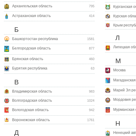
Архангельская область
795
Курганская о
Астраханская область
Курская обла
414
Крым респуб
Б
Л
Башкортостан республика
1581
Липецкая об
Белгородская область
877
Брянская область
460
М
Бурятия республика
63
Москва
Магаданская
В
Марий Эл ре
Владимирская область
983
Мордовия ре
Волгоградская область
1024
Мурманская 
Вологодская область
942
Воронежская область
1761
Н
Д
Ненецкий ав