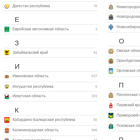
Дагестан республика
70
Нижегородск
Новгородска
Е
Новосибирск
Еврейская автономная область
3
О
З
Омская обла
Забайкальский край
41
Оренбургска
И
Орловская о
Ивановская область
637
П
Ингушетия республика
5
Пензенская 
Иркутская область
315
Пермский кр
К
Приморский 
Кабардино-Балкарская республика
55
Псковская об
Калининградская область
946
Р