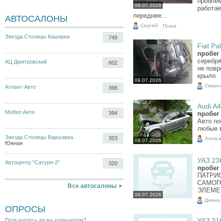
проблем
09.07.2026
работае
переднее...
АВТОСАЛОНЫ
Сергей
Псков
Звезда Столицы Каширка
749
Fiat Pal
пробег 
серебря
АЦ Дмитровский
602
не пов
крыло
09.07.2026
Смирн
Атлант-Авто
398
Audi A4
Мобил Авто
394
пробег 
Авто по
любые в
Звезда Столицы Варшавка
353
Алекс
09.07.2026
Южная
УАЗ 236
Автоцентр "Сатурн-2"
320
пробег 
ПАТРИ
САМОГ
Все автосалоны
ЭЛЕМЕ
09.07.2026
Диана
ОПРОСЫ
УАЗ 316
Пользуетесь ли вы планшетом?