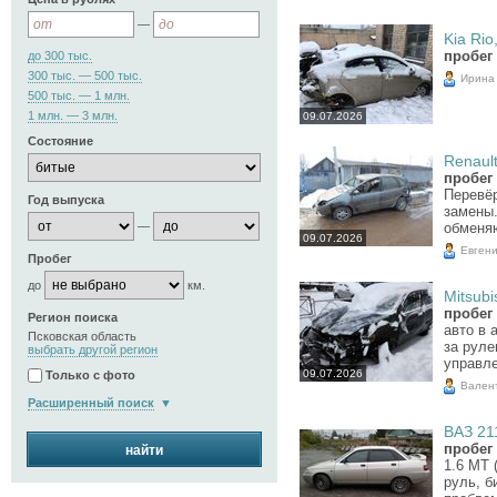
—
Kia Rio,
пробег 
до 300 тыс.
300 тыс. — 500 тыс.
Ирина
500 тыс. — 1 млн.
1 млн. — 3 млн.
09.07.2026
Состояние
Renault
пробег 
Перевё
Год выпуска
замены
—
обменя
09.07.2026
Евген
Пробег
до
км.
Mitsubi
пробег 
Регион поиска
авто в 
Псковская область
за руле
выбрать другой регион
управле
09.07.2026
Только с фото
Вален
Расширенный поиск
ВАЗ 211
пробег 
найти
1.6 MT 
руль, б