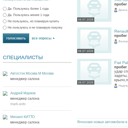
пробег 
Да. Пользуюсь более 1 года
Диана
Да. Пользуюсь менее 1 года
09.07.2026
Не пользуюсь, но планирую купить
Не пользуюсь и не планирую покупку
Renault
пробег 
все опросы
Валер
09.07.2026
СПЕЦИАЛИСТЫ
Fiat Pal
пробег 
удар сп
Автосток Москва М Москва
задеты,
менеджер салона
крыло,
09.07.2026
Надеж
Андрей Марков
менеджер салона
mark-avto
Михаил КИТТО
Японские новые автомобили в
менеджер салона