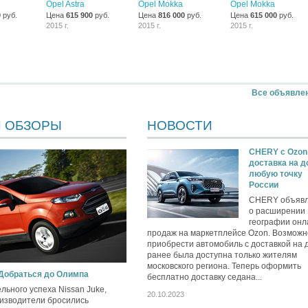
Opel Astra
Opel Mokka
Opel Mokka
0
руб.
Цена
615 900
руб.
Цена
816 000
руб.
Цена
615 000
руб.
2015 г.
2015 г.
2015 г.
Все объявле
И ОБЗОРЫ
НОВОСТИ
CHERY c Ozon
доставка на д
любую точку
России
CHERY объяв
о расширении
географии онл
продаж на маркетплейсе Ozon. Возможн
приобрести автомобиль с доставкой на 
ранее была доступна только жителям
московского региона. Теперь оформить
 Добраться до Олимпа
бесплатно доставку седана...
льного успеха Nissan Juke,
20.10.2023
изводители бросились