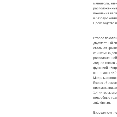
магнитола, эле
расположенные 
поколения явля
в базовую комп
Производство пе
Второе поколен
двухместный сп
стальная крыша
спинками сиден
расположенной 
Заднее стекло O
функцией обогр
составляет 440
Модель агрегат
Ecotec объемом
предусматривае
1.4-литровым м
подробные техн
auto.dmir.ru.
Базовая компле