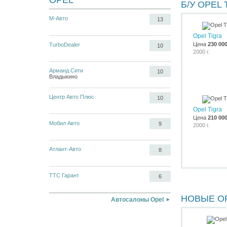
OPEL
Б/У OPEL 
М-Авто
13
Opel Tigra
Цена
230 00
TurboDealer
10
2000 г.
Арманд Сити
10
Владыкино
Центр Авто Плюс
10
Opel Tigra
Цена
210 00
Мобил Авто
9
2000 г.
Атлант-Авто
8
ТТС Гарант
6
НОВЫЕ O
Автосалоны Opel