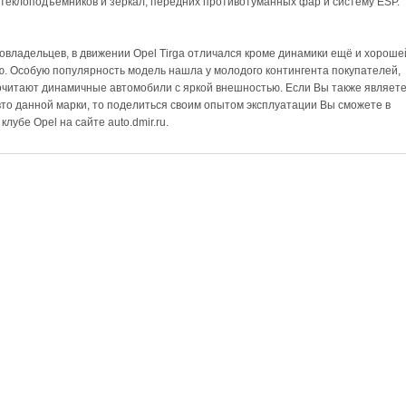
стеклоподъемников и зеркал, передних противотуманных фар и систему ESP.
овладельцев, в движении Opel Tirga отличался кроме динамики ещё и хороше
. Особую популярность модель нашла у молодого контингента покупателей,
читают динамичные автомобили с яркой внешностью. Если Вы также являет
то данной марки, то поделиться своим опытом эксплуатации Вы сможете в
лубе Opel на сайте auto.dmir.ru.
РЕКЛАМОДАТЕЛЯМ
ПАКЕТ «АВТОБИЗНЕС»
ПРОФИЛЬ «СПЕЦИАЛИСТ»
Положение о персональных данных