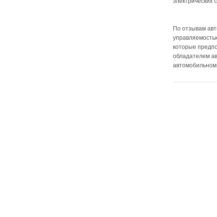
электрических 
По отзывам авт
управляемостью
которые предпо
обладателем ав
автомобильном к
О ПРОЕКТЕ
КАРТА САЙТА
Сайт может содержать информацию
Правила
для лиц старше 16 лет