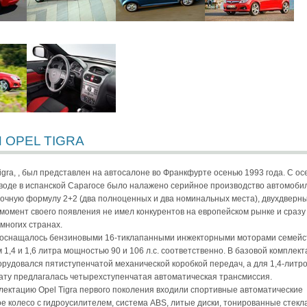
 OPEL TIGRA
igra, , был представлен на автосалоне во Франкфурте осенью 1993 года. С ос
аводе в испанской Сарагосе было налажено серийное производство автомоби
чную формулу 2+2 (два полноценных и два номинальных места), двухдверн
 момент своего появления не имел конкурентов на европейском рынке и сразу
многих странах.
a оснащалось бензиновыми 16-тиклапанными инжекторными моторами семейс
1,4 и 1,6 литра мощностью 90 и 106 л.с. соответственно. В базовой комплек
орудовался пятиступенчатой механической коробкой передач, а для 1,4-литр
ату предлагалась четырехступенчатая автоматическая трансмиссия.
лектацию Opel Tigra первого поколения входили спортивные автоматические
ое колесо с гидроусилителем, система ABS, литые диски, тонированные стекла