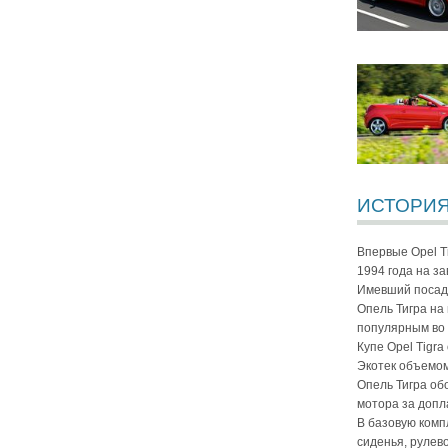
ИСТОРИЯ
Впервые Opel T
1994 года на з
Имевший посадо
Опель Тигра на
популярным во 
Купе Opel Tigr
Экотек объемом 
Опель Тигра об
мотора за допл
В базовую комп
сиденья, рулев