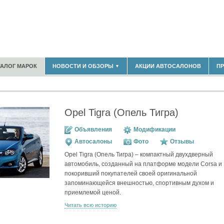
180)
ТАЛОГ МАРОК
НОВОСТИ И ОБЗОРЫ
АКЦИИ АВТОСАЛОНОВ
П
▼
БЛАСТЬ
(14298)
(5619)
НОВОСТИ РЫНКА
ОБЗОРЫ НОВИНОК
)
ЭКСПЕРТНОЕ МНЕНИЕ
Opel Tigra (Опель Тигра)
МАТЕРИАЛЫ ПАРТНЕРОВ
ВЫСТАВКИ И АВТОСАЛОНЫ
Объявления
Модификации
В
Автосалоны
Фото
Отзывы
Opel Tigra (Опель Тигра) – компактный двухдверный
автомобиль, созданный на платформе модели Corsa и
покоривший покупателей своей оригинальной
запоминающейся внешностью, спортивным духом и
приемлемой ценой.
Читать всю историю