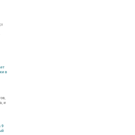
ст
о
ает
жи в
ов,
а, и
 9
ый