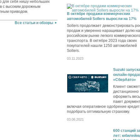
ю для себя нишу небольших
в с высоким дорожным
лным приводом.
В октябре продажи коммерческих
автомобилей Sollers выросли на 17%
Все статьи и обзоры
Sollers продолжает демонстрировать ро
продаж и уверенно наращивает долю на
российском рынке легкого коммерческог
транспорта. В октябре 2023 года своих
покупателей нашли 1250 автомобилей
Sollers.
03.11.2023
Suzuki запуск
онлайн-прода
«СберАвто»
Клиент сможет
дистанционно
оформить весь
пакет документ
включая оперативное одобрение кредит
подобрать оптимальную страховку.
03.06.2021
600 станций за
лет: юбилейн