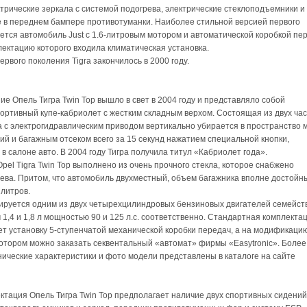
ктрические зеркала с системой подогрева, электрические стеклоподъемники и
в переднем бампере противотуманки. Наиболее стильной версией первого
ется автомобиль Just с 1.6-литровым мотором и автоматической коробкой пе
лектацию которого входила климатическая установка.
рвого поколения Tigra закончилось в 2000 году.
ие Опель Тигра Twin Top вышло в свет в 2004 году и представляло собой
ортивный купе-кабриолет с жестким складным верхом. Состоящая из двух ча
 с электрогидравлическим приводом вертикально убирается в пространство 
ий и багажным отсеком всего за 15 секунд нажатием специальной кнопки,
в салоне авто. В 2004 году Тигра получила титул «Кабриолет года».
pel Tigra Twin Top выполнено из очень прочного стекла, которое снабжено
ева. Притом, что автомобиль двухместный, объем багажника вполне достойн
 литров.
ируется одним из двух четырехцилиндровых бензиновых двигателей семейст
 1,4 и 1,8 л мощностью 90 и 125 л.с. соответственно. Стандартная комплекта
т установку 5-ступенчатой механической коробки передач, а на модификацию
отором можно заказать секвентальный «автомат» фирмы «Easytronic». Более
ические характеристики и фото модели представлены в каталоге на сайте
ктация Опель Тигра Twin Top предполагает наличие двух спортивных сидений