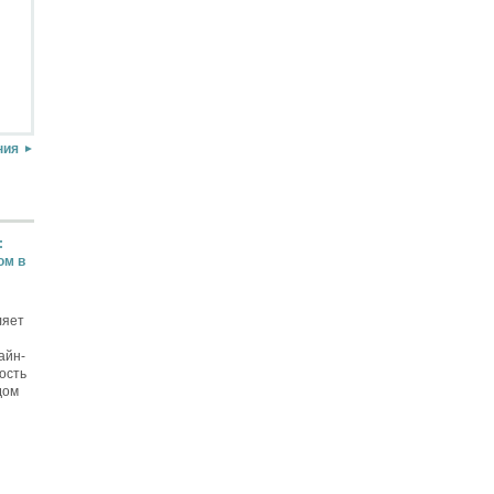
ния
:
ом в
ляет
айн-
ость
дом