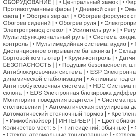
ОБОРУДОВАНИЕ | | • Центральный замок | • Фар
Противотуманные фары | • Дневной свет | • Омы
света | • Обогрев зеркал | • Обогрев форсунок с
Обогрев сидений | • Обогрев руля | • Электропри
Электропривод стекол | • Усилитель руля | • Регу
Мультифункциональный руль | • Система конди
контроль | • Мультимедийная система: аудио | • 
Дистанционное открывание багажника | • Складн
Бортовой компьютер | • Круиз-контроль | • Датчик
БЕЗОПАСНОСТЬ | | • Подушки безопасности, шт:
Антиблокировочная система | • ESP Электронн
динамической стабилизации | • Активные подгол
Антипробуксовочная система | • HDC Система п
склона | • EDS Электронная блокировка диффер
Мониторинг поведения водителя | • Система пр
столкновении | • Автоматическая регулировка да
Автоматический стояночный тормоз | • Креплен
| • Иммобилайзер | | ИНТЕРЬЕР | | • Цвет обивки
Количество мест: 5 | • Тип сидений: обычные | •
• Стекла: атермальные тонированные | • Отделка 