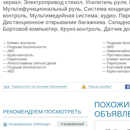
зеркал, Электропривод стекол, Усилитель руля,
Мультифункциональный руль, Система кондици
контроль, Мультимедийная система: аудио, Пар
Дистанционное открывание багажника, Складно
Бортовой компьютер, Круиз-контроль, Датчик д
— Климат-контроль
— Подушки безо
— Подушки безопасности
— ABS
— ABS
— Иммобилайзе
— Круиз-контроль
— Противотума
— Парктроник
— Климат-контр
— Легкосплавные (литые) диски
— Парктроник
— Подушки безопасности
— Бортовой ком
— ABS
— Круиз-контро
Подписаться на похожие объявления
Нашли ошибку?
ПОХОЖИ
РЕКОМЕНДУЕМ ПОСМОТРЕТЬ
ОБЪЯВЛ
Модификации Volkswagen Tiguan
9 модификаций