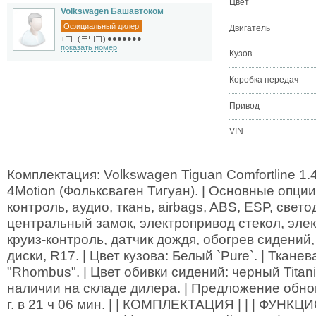
Цвет
Volkswagen Башавтоком
Официальный дилер
Двигатель
●●●●●●●
+
(
)
показать номер
Кузов
Коробка передач
Привод
VIN
Комплектация: Volkswagen Tiguan Comfortline 1
4Motion (Фольксваген Тигуан). | Основные опции
контроль, аудио, ткань, airbags, ABS, ESP, све
центральный замок, электропривод стекол, эле
круиз-контроль, датчик дождя, обогрев сидений,
диски, R17. | Цвет кузова: Белый `Pure`. | Ткане
"Rhombus". | Цвет обивки сидений: черный Titan
наличии на складе дилера. | Предложение обно
г. в 21 ч 06 мин. | | КОМПЛЕКТАЦИЯ | | | ФУН