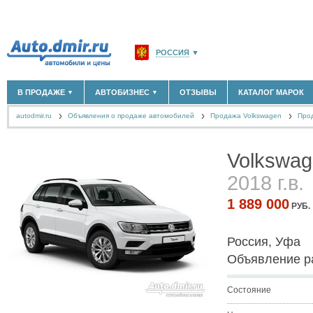
РОССИЯ
▼
МОСКВА И ОБЛАСТЬ
(58183)
В ПРОДАЖЕ
АВТОБИЗНЕС
ОТЗЫВЫ
КАТАЛОГ МАРОК
▼
▼
САНКТ-ПЕТЕРБУРГ И ОБЛАСТЬ
(14298)
autodmir.ru
Объявления о продаже автомобилей
КРАСНОДАРСКИЙ КРАЙ
Продажа Volkswagen
(5619)
Прод
НОВЫЕ АВТОМОБИЛИ
ОФИЦИАЛЬНЫЕ ДИЛЕРЫ
(30122)
(1347)
АВТОМОБИЛИ С ПРОБЕГОМ
АВТОСАЛОНЫ
(111643)
(4191)
КРЫМ РЕСПУБЛИКА
(412)
АВТОСЕРВИСЫ
(1118)
+
Volkswag
РАЗМЕСТИТЬ ОБЪЯВЛЕНИЕ
СЕВАСТОПОЛЬ
(11)
ГРУЗОПЕРЕВОЗКИ
(128)
ТАКСИ
(278)
2018 г.в.
СПИСОК ВСЕХ РЕГИОНОВ
ЗАПЧАСТИ
(848)
1 889 000
ЗАПРАВКИ
(1737)
РУБ.
АРЕНДА
(190)
+
ДОБАВИТЬ КОМПАНИЮ
Россия, Уфа
СПЕЦИАЛИСТЫ
(890)
Объявление р
Состояние