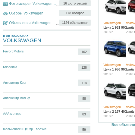
Фотогалерея Volkswagen Tiguan
16 фотографий
Обзоры Volkswagen
178 обзоров
Объявления Volkswagen Tiguan
1124 объявления
Volkswagen...
Volks
Цена
1 931 900
Цена
руб.
2018 г.
2018 г
В АВТОСАЛОНАХ
VOLKSWAGEN
Favort Motors
162
Volkswagen...
Volks
Классика
128
Цена
1 956 900
Цена
руб.
2018 г.
2018 г
Автоцентр Керг
114
Автоцентр Вольф
88
Volkswagen...
Volks
Цена
2 167 400
Цена
руб.
ААА моторс
83
2018 г.
2018 г
Все объявле
Фольксваген Центр Евразия
59