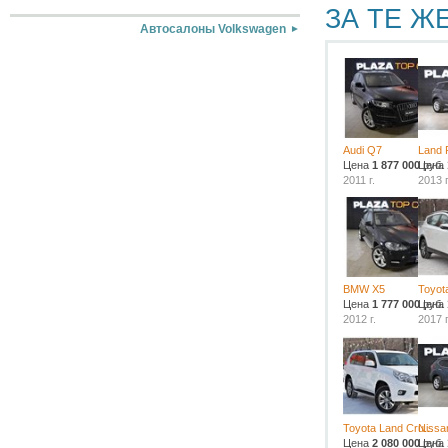
ЗА ТЕ Ж
Автосалоны Volkswagen
Audi Q7
Land 
Цена
1 877 000
Цена
руб.
2011 г.
2013 г
BMW X5
Toyot
Цена
1 777 000
Цена
руб.
2012 г.
2017 г
Toyota Land Cru...
Nissan
Цена
2 080 000
Цена
руб.