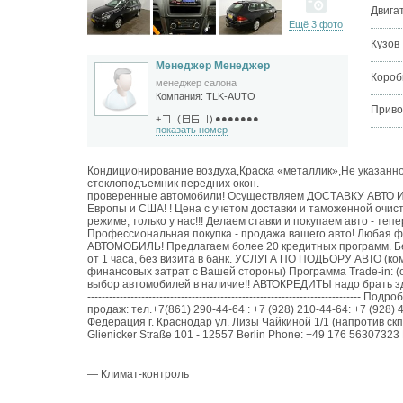
Двига
Ещё 3 фото
Кузов
Менеджер Менеджер
Короб
менеджер салона
Компания:
TLK-AUTO
Приво
●●●●●●●
+
(
)
показать номер
Кондиционирование воздуха,Краска «металлик»,Не указанно
стеклоподъемник передних окон. --------------------------------------
проверенные автомобили! Осуществляем ДОСТАВКУ АВТО ИЗ
Европы и США! ! Цена с учетом доставки и таможенной очис
режиме, только у нас!!! Делаем ставки и покупаем авто - тепе
Профессиональная покупка - продажа вашего авто! Люба
АВТОМОБИЛЬ! Предлагаем более 20 кредитных программ. Б
от 1 часа, без визита в банк. УСЛУГА ПО ПОДБОРУ АВТО
финансовых затрат с Вашей стороны) Программа Trade-in:
выбор автомобилей в наличие!! АВТОКРЕДИТЫ надо брать здесь!!!!
------------------------------------------------------------------
продаж: тел.+7(861) 290-44-64 : +7 (928) 210-44-64: +7 (928
Федерация г. Краснодар ул. Лизы Чайкиной 1/1 (напротив с
— Климат-контроль