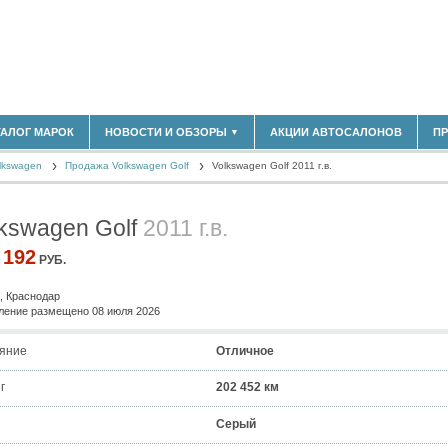
180)
ТАЛОГ МАРОК
НОВОСТИ И ОБЗОРЫ
АКЦИИ АВТОСАЛОНОВ
П
▼
БЛАСТЬ
(14304)
lkswagen
(5619)
Продажа Volkswagen Golf
Volkswagen Golf 2011 г.в.
НОВОСТИ РЫНКА
ОБЗОРЫ НОВИНОК
)
ЭКСПЕРТНОЕ МНЕНИЕ
kswagen Golf
2011 г.в.
МАТЕРИАЛЫ ПАРТНЕРОВ
ВЫСТАВКИ И АВТОСАЛОНЫ
 192
РУБ.
В
, Краснодар
ение размещено 08 июля 2026
яние
Отличное
г
202 452 км
Серый