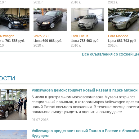
10 г.
2011 г.
2010 г.
2011 г.
lkswagen...
Volvo V50
Ford Focus
Ford Mondeo
ена
701 535
руб.
Цена
690 063
руб.
Цена
753 403
руб.
Цена
681 793
руб.
10 г.
2010 г.
2010 г.
2010 г.
Все объявления со схожей це
ОСТИ
Volkswagen демонстрирует новый Passat в парке Музеон
6 июля в центральном московском парке Музеон открылся
специальный павильон, в котором марка Volkswagen презен
новый Passat восьмого поколения. В течение месяца посет
павильона смогут увидеть и оценить новинку до ее...
07.07.2015
Volkswagen представит новый Touran в России в ближай
будущем