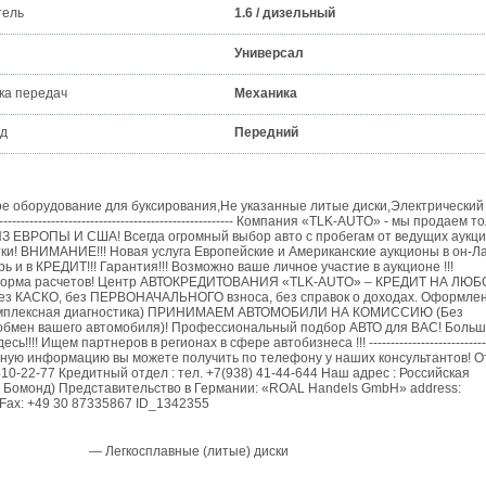
тель
1.6 / дизельный
Универсал
ка передач
Механика
д
Передний
е оборудование для буксирования,Не указанные литые диски,Электрический
------------------------------------------------------- Компания «TLK-AUTO» - мы продаем т
 ЕВРОПЫ И США! Всегда огромный выбор авто с пробегам от ведущих аукц
тки! ВНИМАНИЕ!!! Новая услуга Европейские и Американские аукционы в он-Л
рь и в КРЕДИТ!!! Гарантия!!! Возможно ваше личное участие в аукционе !!!
я форма расчетов! Центр АВТОКРЕДИТОВАНИЯ «TLK-AUTO» – КРЕДИТ НА ЛЮ
ез КАСКО, без ПЕРВОНАЧАЛЬНОГО взноса, без справок о доходах. Оформле
 (комплексная диагностика) ПРИНИМАЕМ АВТОМОБИЛИ НА КОМИССИЮ (Без
 (обмен вашего автомобиля)! Профессиональный подбор АВТО для ВАС! Боль
 Ищем партнеров в регионах в сфере автобизнеса !!! -----------------------------
---------- Подробную информацию вы можете получить по телефону у наших консультантов! 
) 410-22-77 Кредитный отдел : тел. +7(938) 41-44-644 Наш адрес : Российская
кп Бомонд) Представительство в Германии: «ROAL Handels GmbH» address:
Glienicker Straße 101 - 12557 Berlin Phone: ‎+49 176 56307323‎ Fax: ‎+49 30 87335867‎‏ ID_1342355
— Легкосплавные (литые) диски