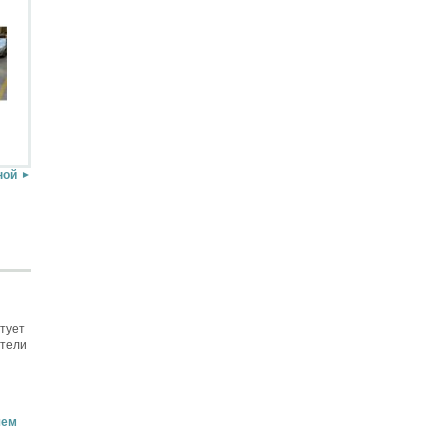
ной
тует
ители
шем