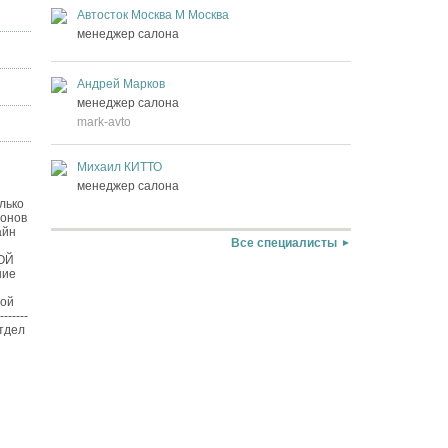
Автосток Москва М Москва
менеджер салона
Андрей Марков
менеджер салона
mark-avto
Михаил КИТТО
менеджер салона
олько
ионов
айн
Все специалисты
БОЙ
ние
шой
-----
Отдел