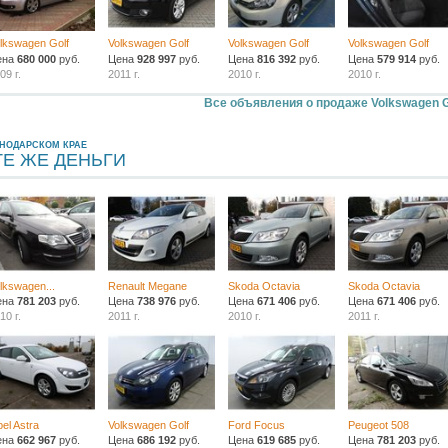
lkswagen Golf
Volkswagen Golf
Volkswagen Golf
Volkswagen Golf
ена
680 000
руб.
Цена
928 997
руб.
Цена
816 392
руб.
Цена
579 914
руб.
09 г.
2011 г.
2010 г.
2010 г.
Все объявления о продаже Volkswagen G
СНОДАРСКОМ КРАЕ
ТЕ ЖЕ ДЕНЬГИ
lkswagen...
Renault Megane
Skoda Octavia
Skoda Octavia
ена
781 203
руб.
Цена
738 976
руб.
Цена
671 406
руб.
Цена
671 406
руб.
10 г.
2011 г.
2010 г.
2011 г.
el Astra
Volkswagen Golf
Ford Focus
Peugeot 508
ена
662 967
руб.
Цена
686 192
руб.
Цена
619 685
руб.
Цена
781 203
руб.