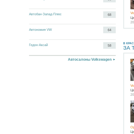
Vo
Автобан-Запад-Плюс
68
Ц
20
Автономия VW
64
В КРА
Гедон-Аксай
58
ЗА 
Автосалоны Volkswagen
Vo
Ц
20
Op
Ц