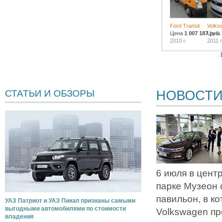
Ford Transit
Volks
Цена
1 007 187
Цена
руб.
2010 г.
2011 г
НОВОСТ
СТАТЬИ И ОБЗОРЫ
6 июля в цент
парке Музеон
павильон, в к
УАЗ Патриот и УАЗ Пикап признаны самыми
выгодными автомобилями по стоимости
Volkswagen пр
владения