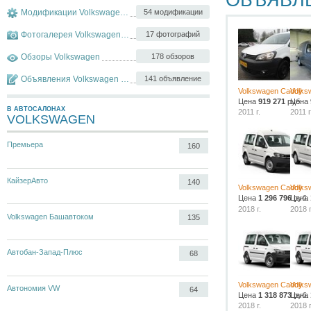
ОБЪЯВЛ
Модификации Volkswagen Caddy
54 модификации
Фотогалерея Volkswagen Caddy
17 фотографий
Обзоры Volkswagen
178 обзоров
Объявления Volkswagen Caddy
141 объявление
Volkswagen Caddy
Volks
Цена
919 271
руб.
Цена
В АВТОСАЛОНАХ
2011 г.
2011 г
VOLKSWAGEN
Премьера
160
КайзерАвто
140
Volkswagen Caddy
Volks
Цена
1 296 796
Цена
руб.
2018 г.
2018 г
Volkswagen Башавтоком
135
Автобан-Запад-Плюс
68
Volkswagen Caddy
Volks
Автономия VW
64
Цена
1 318 873
Цена
руб.
2018 г.
2018 г