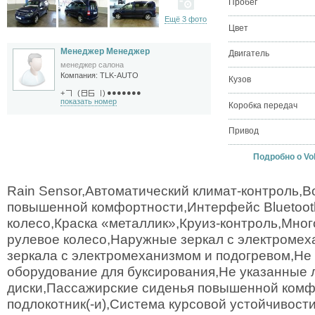
Пробег
Ещё 3 фото
Цвет
Менеджер Менеджер
Двигатель
менеджер салона
Компания:
TLK-AUTO
Кузов
●●●●●●●
+
(
)
показать номер
Коробка передач
Привод
Подробно о Vol
Rain Sensor,Автоматический климат-контроль,В
повышенной комфортности,Интерфейс Bluetoot
колесо,Краска «металлик»,Круиз-контроль,Мно
рулевое колесо,Наружные зеркал с электроме
зеркала с электромеханизмом и подогревом,Не
оборудование для буксирования,Не указанные 
диски,Пассажирские сиденья повышенной комф
подлокотник(-и),Система курсовой устойчивос