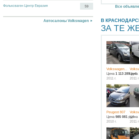
Фольксваген Центр Евразия
Все объявле
59
В КРАСНОДАРС
Автосалоны Volkswagen
ЗА ТЕ Ж
Volkswagen...
Volks
Цена
1 113 289
Цена
руб.
2011 г.
2011 г
Peugeot 807
Volks
Цена
985 081
руб.
Цена
2010 г.
2011 г