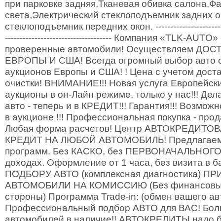
при парковке задняя,Тканевая обивка салона,Ф
света,Электрический стеклоподъемник задних о
стеклоподъемник передних окон. ----------------------------
------------------------------------ Компания «TLK-AU
проверенные автомобили! Осуществляем ДОС
ЕВРОПЫ И США! Всегда огромный выбор авто с
аукционов Европы и США! ! Цена с учетом дост
очистки! ВНИМАНИЕ!!! Новая услуга Европейск
аукционы в он-Лайн режиме, только у нас!!! Дел
авто - теперь и в КРЕДИТ!!! Гарантия!!! Возмож
в аукционе !!! Профессиональная покупка - про
Любая форма расчетов! Центр АВТОКРЕДИТО
КРЕДИТ НА ЛЮБОЙ АВТОМОБИЛЬ! Предлагаем 
программ. Без КАСКО, без ПЕРВОНАЧАЛЬНОГО в
доходах. Оформление от 1 часа, без визита в 
ПОДБОРУ АВТО (комплексная диагностика) 
АВТОМОБИЛИ НА КОМИССИЮ (Без финансовых
стороны) Программа Trade-in: (обмен вашего ав
Профессиональный подбор АВТО для ВАС! Бол
автомобилей в наличие!! АВТОКРЕДИТЫ надо бр