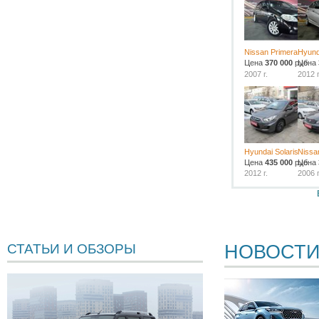
Nissan Primera
Hyund
Цена
370 000
руб.
Цена
2007 г.
2012 г
Hyundai Solaris
Nissa
Цена
435 000
руб.
Цена
2012 г.
2006 г
НОВОСТ
СТАТЬИ И ОБЗОРЫ