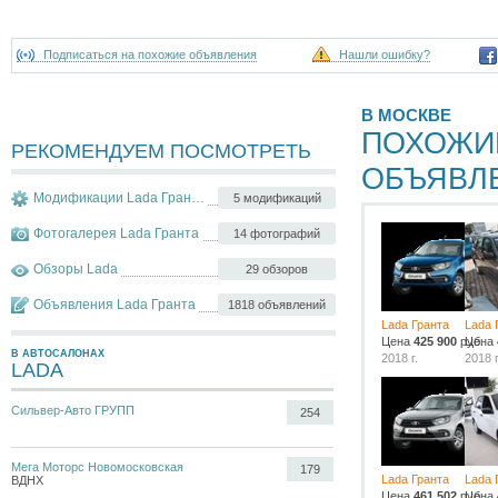
Подписаться на похожие объявления
Нашли ошибку?
В МОСКВЕ
ПОХОЖИ
РЕКОМЕНДУЕМ ПОСМОТРЕТЬ
ОБЪЯВЛ
Модификации Lada Гранта
5 модификаций
Фотогалерея Lada Гранта
14 фотографий
Обзоры Lada
29 обзоров
Объявления Lada Гранта
1818 объявлений
Lada Гранта
Lada 
Цена
425 900
руб.
Цена
В АВТОСАЛОНАХ
2018 г.
2018 г
LADA
Сильвер-Авто ГРУПП
254
Мега Моторс Новомосковская
179
Lada Гранта
Lada 
ВДНХ
Цена
461 502
руб.
Цена