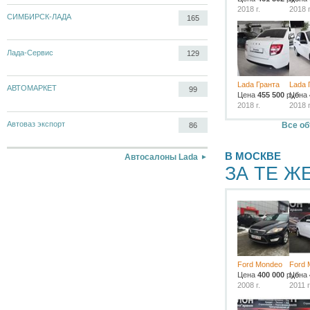
2018 г.
2018 г
СИМБИРСК-ЛАДА
165
Лада-Сервис
129
Lada Гранта
Lada 
АВТОМАРКЕТ
99
Цена
455 500
руб.
Цена
2018 г.
2018 г
Автоваз экспорт
Все об
86
В МОСКВЕ
Автосалоны Lada
ЗА ТЕ Ж
Ford Mondeo
Ford 
Цена
400 000
руб.
Цена
2008 г.
2011 г