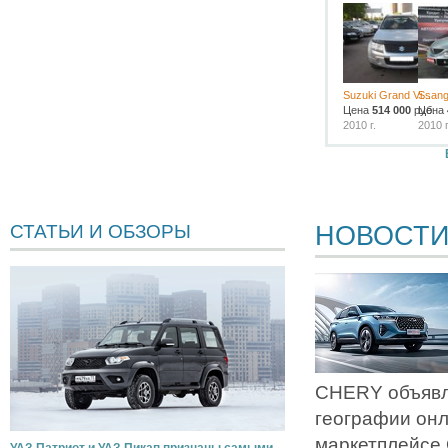
Suzuki Grand Vi...
Ssang
Цена
514 000
руб.
Цена
2010 г.
2010 г
НОВОСТ
СТАТЬИ И ОБЗОРЫ
CHERY объявл
географии он
маркетплейсе