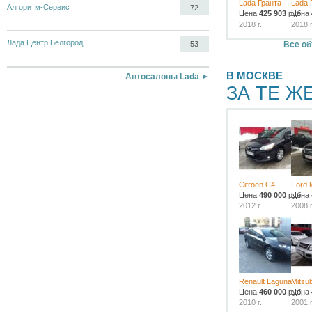
Lada Гранта
Lada 
Алгоритм-Сервис
72
Цена
425 903
руб.
Цена
2018 г.
2018 г
Лада Центр Белгород
Все об
53
В МОСКВЕ
Автосалоны Lada
ЗА ТЕ Ж
Citroen C4
Ford 
Цена
490 000
руб.
Цена
2012 г.
2008 г
Renault Laguna
Mitsub
Цена
460 000
руб.
Цена
2010 г.
2001 г