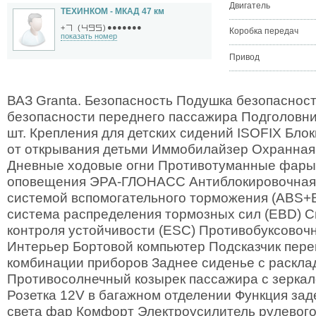
Двигатель
ТЕХИНКОМ - МКАД 47 км
●●●●●●●
+
(
)
Коробка передач
показать номер
Привод
ВАЗ Granta. Безопасность Подушка безопаснос
безопасности переднего пассажира Подголовни
шт. Крепления для детских сидений ISOFIX Бло
от открывания детьми Иммобилайзер Охранная
Дневные ходовые огни Противотуманные фары
оповещения ЭРА-ГЛОНАСС Антиблокировочная 
системой вспомогательного торможения (ABS+
система распределения тормозных сил (EBD) С
контроля устойчивости (ESC) Противобуксовоч
Интерьер Бортовой компьютер Подсказчик пере
комбинации приборов Заднее сиденье с расклад
Противосолнечный козырек пассажира с зеркал
Розетка 12V в багажном отделении Функция за
света фар Комфорт Электроусилитель рулевого