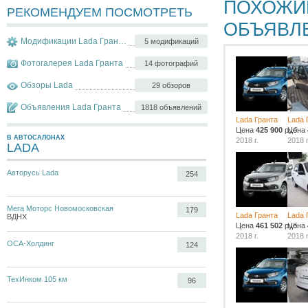
ПОХОЖИ
РЕКОМЕНДУЕМ ПОСМОТРЕТЬ
ОБЪЯВЛ
Модификации Lada Гранта
5 модификаций
Фотогалерея Lada Гранта
14 фотографий
Обзоры Lada
29 обзоров
Объявления Lada Гранта
1818 объявлений
Lada Гранта
Lada 
Цена
425 900
руб.
Цена
В АВТОСАЛОНАХ
2018 г.
2018 г
LADA
Авторусь Lada
254
Мега Моторс Новомосковская
179
Lada Гранта
Lada 
ВДНХ
Цена
461 502
руб.
Цена
2018 г.
2018 г
ОСА-Холдинг
124
ТехИнком 105 км
96