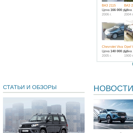
ВАЗ 2115
ВАЗ 2
Цена
166 000
руб.
Цена
2006 г.
2004 г
Chevrolet Viva
Opel 
Цена
140 000
руб.
Цена
2005 г.
1900 г
НОВОСТ
СТАТЬИ И ОБЗОРЫ