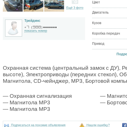
Цвет
Ещё 3 фото
Двигатель
Трейдинс
Кузов
●●●●●●●
+
(
)
показать номер
Коробка передач
Привод
Подроб
Охранная система (центральный замок с ДУ), Ре
высоте), Электроприводы (передних стекол), Об
Магнитола, CD-чейнджер, MP3, Бортовой комп
— Охранная сигнализация
— Магнит
— Магнитола MP3
— Бортово
— Магнитола MP3
Подписаться на похожие объявления
Нашли ошибку?