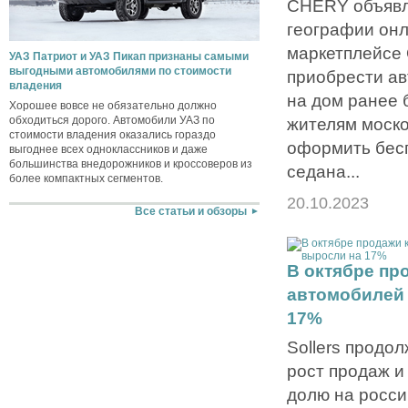
CHERY объявл
географии он
маркетплейсе
УАЗ Патриот и УАЗ Пикап признаны самыми
выгодными автомобилями по стоимости
приобрести ав
владения
на дом ранее 
Хорошее вовсе не обязательно должно
обходиться дорого. Автомобили УАЗ по
жителям моско
стоимости владения оказались гораздо
оформить бес
выгоднее всех одноклассников и даже
большинства внедорожников и кроссоверов из
седана...
более компактных сегментов.
20.10.2023
Все статьи и обзоры
В октябре пр
автомобилей 
17%
Sollers продо
рост продаж и
долю на росси