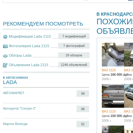
В КРАСНОДАРС
ПОХОЖИ
РЕКОМЕНДУЕМ ПОСМОТРЕТЬ
ОБЪЯВЛ
Модификации Lada 2115
7 модификаций
Фотогалерея Lada 2115
7 фотографий
Обзоры Lada
29 обзоров
Объявления Lada 2115
1246 объявлений
ВАЗ 2115
ВАЗ 2
Цена
166 000
руб.
Цена
В АВТОСАЛОНАХ
2006 г.
2008 г
LADA
АВТОМАРКЕТ
99
Автоцентр "Сатурн-2"
98
ВАЗ 2115
ВАЗ 2
Цена
150 000
руб.
Цена
2005 г.
2006 г
Мартен Вологда
92