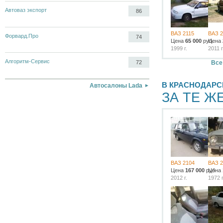
Автоваз экспорт
86
ВАЗ 2115
ВАЗ 2
Форвард.Про
74
Цена
65 000
руб.
Цена
1999 г.
2011 г
Алгоритм-Сервис
Все
72
В КРАСНОДАРС
Автосалоны Lada
ЗА ТЕ Ж
ВАЗ 2104
ВАЗ 2
Цена
167 000
руб.
Цена
2012 г.
1972 г