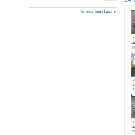
ЗА 
Автосалоны Lada
D
Ц
20
В
Ц
20
Vo
Ц
19