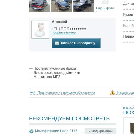
Двига
Ещё 2 фото
Кузов
Алексей
Короб
●●●●●●●
+
(
)
показать номер
Приво
написать продавцу
— Противотуманные фары
— Электростеклоподъёмники
— Магнитола MP3
Подписаться на похожие объявления
Нашли ош
В МОС
ПО
РЕКОМЕНДУЕМ ПОСМОТРЕТЬ
Модификации Lada 2115
7 модификаций