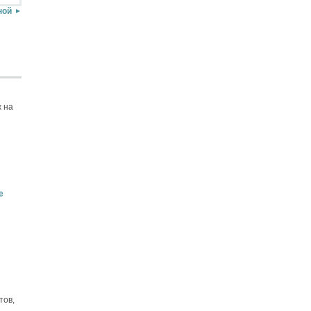
ной
 на
е
тов,