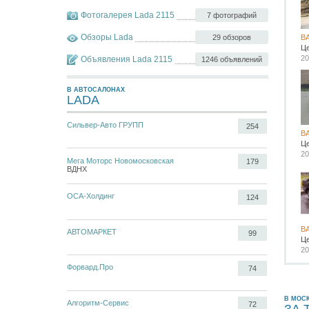
Фотогалерея Lada 2115
7 фотографий
Обзоры Lada
29 обзоров
В
Ц
20
Объявления Lada 2115
1246 объявлений
В АВТОСАЛОНАХ
LADA
Сильвер-Авто ГРУПП
254
В
Ц
20
Мега Моторс Новомосковская
179
ВДНХ
ОСА-Холдинг
124
В
АВТОМАРКЕТ
99
Ц
20
Форвард.Про
74
В МОС
Алгоритм-Сервис
72