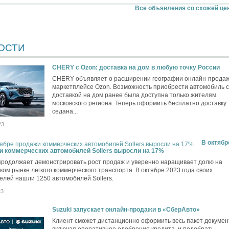
Все объявления со схожей це
ОСТИ
CHERY c Ozon: доставка на дом в любую точку России
CHERY объявляет о расширении географии онлайн-продаж
маркетплейсе Ozon. Возможность приобрести автомобиль с
доставкой на дом ранее была доступна только жителям
московского региона. Теперь оформить бесплатно доставку
седана...
23
В октябр
и коммерческих автомобилей Sollers выросли на 17%
 продолжает демонстрировать рост продаж и уверенно наращивает долю на
ком рынке легкого коммерческого транспорта. В октябре 2023 года своих
елей нашли 1250 автомобилей Sollers.
23
Suzuki запускает онлайн-продажи в «СберАвто»
Клиент сможет дистанционно оформить весь пакет докумен