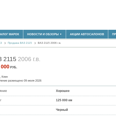
183)
ТАЛОГ МАРОК
НОВОСТИ И ОБЗОРЫ
АКЦИИ АВТОСАЛОНОВ
П
▼
БЛАСТЬ
(14298)
АЗ
(5619)
Продажа ВАЗ 2115
ВАЗ 2115 2006 г.в.
НОВОСТИ РЫНКА
ОБЗОРЫ НОВИНОК
)
ЭКСПЕРТНОЕ МНЕНИЕ
З 2115
2006 г.в.
МАТЕРИАЛЫ ПАРТНЕРОВ
ВЫСТАВКИ И АВТОСАЛОНЫ
 000
РУБ.
В
, Клин
ение размещено 09 июля 2026
яние
Хорошее
г
125 000 км
Черный