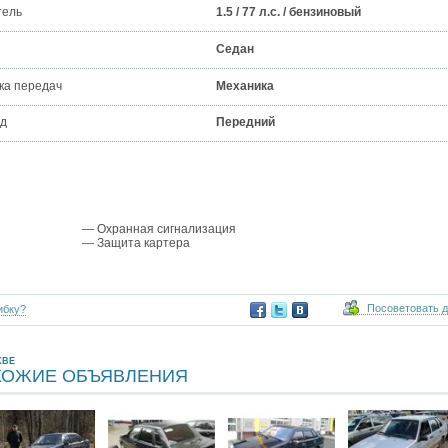
тель
1.5 / 77 л.с. / бензиновый
Седан
ка передач
Механика
д
Передний
— Охранная сигнализация
— Защита картера
Посоветовать 
ибку?
КВЕ
ХОЖИЕ ОБЪЯВЛЕНИЯ