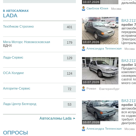
10.07.2026
дальнейш
Свиблов Юлия
Москва
В АВТОСАЛОНАХ
LADA
ВАЗ 2115
пробег 7
ТехИнком Строгино
401
автомоби
переднем
исправна
Электрос
Мега Моторс Новомосковская
10.07.2026
179
Централь
ВДНХ
Александра Теплинская
Москва
Лада-Сервис
129
ВАЗ 2115
пробег 1
Продается
комплект
ОСА-Холдинг
124
своеврем
castrol. 
10.07.2026
много сил
Алгоритм-Сервис
Роман
Екатеринбург
72
ВАЗ 2115
Лада Центр Белгород
53
пробег 1
автомоби
вся испра
по ходов
Автосалоны Lada
требует.
10.07.2026
дмитровс
Александра Теплинская
Москва
ОПРОСЫ