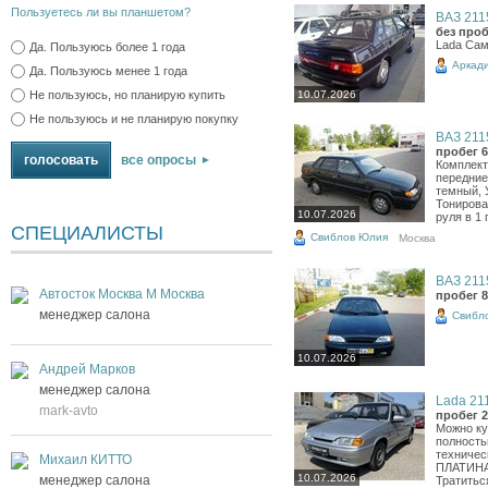
Пользуетесь ли вы планшетом?
ВАЗ 2115
без проб
Lada Сам
Да. Пользуюсь более 1 года
Аркад
Да. Пользуюсь менее 1 года
Не пользуюсь, но планирую купить
10.07.2026
Не пользуюсь и не планирую покупку
ВАЗ 2115
пробег 6
все опросы
Комплект
передние
темный, 
Тонирова
10.07.2026
руля в 1 
СПЕЦИАЛИСТЫ
Свиблов Юлия
Москва
ВАЗ 2115
Автосток Москва М Москва
пробег 8
менеджер салона
Свибл
10.07.2026
Андрей Марков
менеджер салона
Lada 211
mark-avto
пробег 2
Можно ку
полность
техничес
Михаил КИТТО
ПЛАТИНА.
10.07.2026
менеджер салона
Тратиться