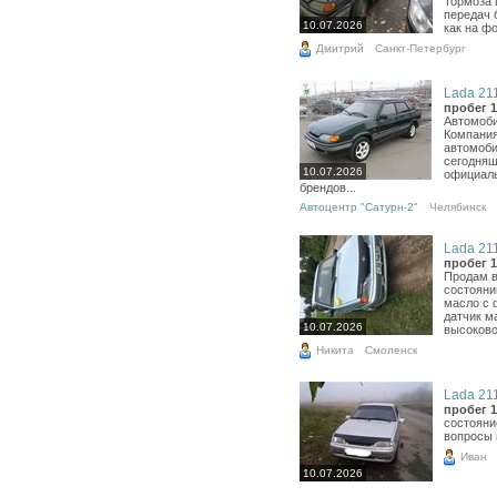
Тормоза 
передач 
10.07.2026
как на фо
Дмитрий
Санкт-Петербург
Lada 211
пробег 1
Автомоби
Компания
автомоби
сегодняш
10.07.2026
официал
брендов...
Автоцентр "Сатурн-2"
Челябинск
Lada 211
пробег 1
Продам в
состояни
масло с 
датчик м
10.07.2026
высоково
Никита
Смоленск
Lada 211
пробег 1
состояни
вопросы 
Иван
10.07.2026