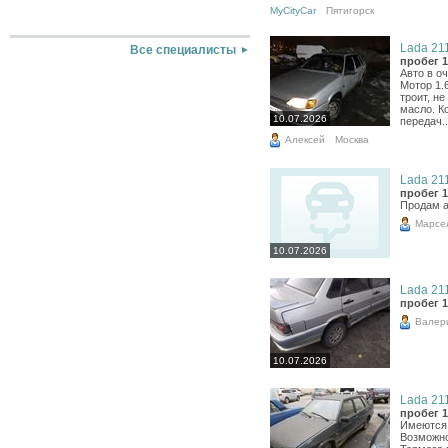
MyCityCar
Пятигорск
Lada 211
Все специалисты
пробег 1
Авто в о
Мотор 1.
троит, не
масло. К
10.07.2026
передач..
Алексей
Москва
Lada 211
пробег 1
Продам а
Марсе
10.07.2026
Lada 211
пробег 1
Валер
10.07.2026
Lada 211
пробег 1
Имеются 
Возможно