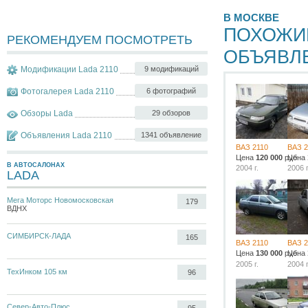
В МОСКВЕ
ПОХОЖИ
РЕКОМЕНДУЕМ ПОСМОТРЕТЬ
ОБЪЯВЛ
Модификации Lada 2110
9 модификаций
Фотогалерея Lada 2110
6 фотографий
Обзоры Lada
29 обзоров
Объявления Lada 2110
1341 объявление
ВАЗ 2110
ВАЗ 2
Цена
120 000
руб.
Цена
В АВТОСАЛОНАХ
2004 г.
2006 г
LADA
Мега Моторс Новомосковская
179
ВДНХ
СИМБИРСК-ЛАДА
165
ВАЗ 2110
ВАЗ 2
Цена
130 000
руб.
Цена
2005 г.
2004 г
ТехИнком 105 км
96
Север-Авто-Плюс
95