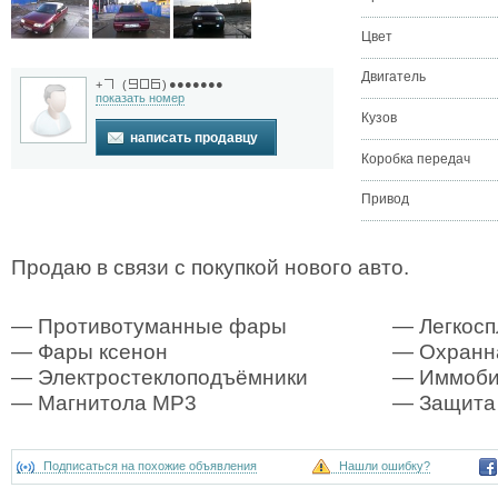
Цвет
Двигатель
●●●●●●●
+
(
)
показать номер
Кузов
написать продавцу
Коробка передач
Привод
Продаю в связи с покупкой нового авто.
— Противотуманные фары
— Легкосп
— Фары ксенон
— Охранна
— Электростеклоподъёмники
— Иммоби
— Магнитола MP3
— Защита
Подписаться на похожие объявления
Нашли ошибку?