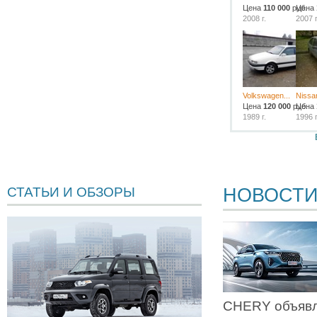
Цена
110 000
руб.
Цена
2008 г.
2007 г
Volkswagen...
Nissa
Цена
120 000
руб.
Цена
1989 г.
1996 г
НОВОСТ
СТАТЬИ И ОБЗОРЫ
CHERY объявл