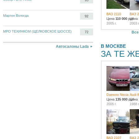
ВАЗ 2110
ВАЗ 2
Мартен Вологда
92
Цена
110 000
руб.
Цена
2005 г.
2003 г
МРО ТЕХИНКОМ (ЩЕЛКОВСКОЕ ШОССЕ)
Все
72
В МОСКВЕ
Автосалоны Lada
ЗА ТЕ Ж
Daewoo Nexia
Audi 
Цена
135 000
руб.
Цена
2005 г.
1988 г
ВАЗ 2107
ВАЗ 2