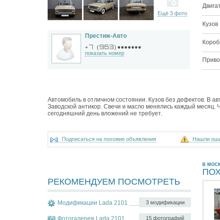
Двига
Ещё 3 фото
Кузов
Престиж-Авто
Короб
●●●●●●●
+
(
)
показать номер
Приво
Автомобиль в отличном состоянии. Кузов без дефектов. В ав
Заводской антикор. Свечи и масло менялись каждый месяц.
сегодняшний день вложений не требует.
Подписаться на похожие объявления
Нашли ош
В МОС
ПО
РЕКОМЕНДУЕМ ПОСМОТРЕТЬ
Модификации Lada 2101
3 модификации
Фотогалерея Lada 2101
15 фотографий