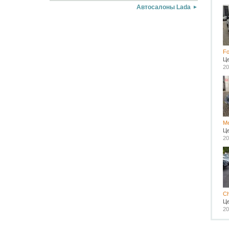
Автосалоны Lada
Fo
Ц
20
Me
Ц
20
Ch
Ц
20