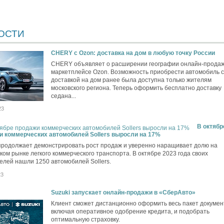
ОСТИ
CHERY c Ozon: доставка на дом в любую точку России
CHERY объявляет о расширении географии онлайн-продаж
маркетплейсе Ozon. Возможность приобрести автомобиль с
доставкой на дом ранее была доступна только жителям
московского региона. Теперь оформить бесплатно доставку
седана...
23
В октябр
и коммерческих автомобилей Sollers выросли на 17%
 продолжает демонстрировать рост продаж и уверенно наращивает долю на
ком рынке легкого коммерческого транспорта. В октябре 2023 года своих
елей нашли 1250 автомобилей Sollers.
23
Suzuki запускает онлайн-продажи в «СберАвто»
Клиент сможет дистанционно оформить весь пакет докумен
включая оперативное одобрение кредита, и подобрать
оптимальную страховку.