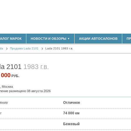
183)
ТАЛОГ МАРОК
НОВОСТИ И ОБЗОРЫ
АКЦИИ АВТОСАЛОНОВ
П
▼
БЛАСТЬ
(14298)
da
(5619)
Продажа Lada 2101
Lada 2101 1983 г.в.
НОВОСТИ РЫНКА
ОБЗОРЫ НОВИНОК
)
ЭКСПЕРТНОЕ МНЕНИЕ
da 2101
1983 г.в.
МАТЕРИАЛЫ ПАРТНЕРОВ
ВЫСТАВКИ И АВТОСАЛОНЫ
 000
РУБ.
В
, Москва
ение размещено 08 августа 2026
яние
Отличное
г
74 000 км
Бежевый