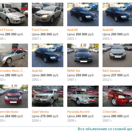
rd Focus
Ford Focus
Audi A6
Audi A6
ена
285 000
руб.
Цена
265 000
руб.
Цена
250 000
руб.
Цена
250 000
руб.
06 г.
2007 г.
2001 г.
2001 г.
rcedes-Benz C...
Audi A6
BMW 5er
ВАЗ Калина
ена
285 000
руб.
Цена
260 000
руб.
Цена
259 000
руб.
Цена
237 000
руб.
03 г.
2001 г.
1997 г.
2012 г.
evrolet Aveo
Opel Vectra
Hyundai Accent
Chevrolet...
ена
264 000
руб.
Цена
275 000
руб.
Цена
245 000
руб.
Цена
285 000
руб.
09 г.
2004 г.
2009 г.
2007 г.
Все объявления со схожей це