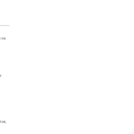
 на
е
тов,