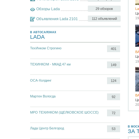
Обзоры Lada
29 обзоров
La
Ц
19
Объявления Lada 2101
112 объявлений
В АВТОСАЛОНАХ
LADA
ТехИнком Строгино
401
В
Ц
19
ТЕХИНКОМ - МКАД 47 км
149
ОСА-Холдинг
124
В
Мартен Вологда
92
Ц
20
МРО ТЕХИНКОМ (ЩЕЛКОВСКОЕ ШОССЕ)
72
В МОС
Лада Центр Белгород
53
ЗА 