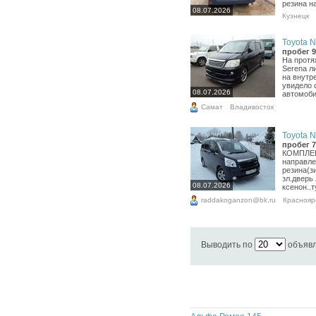
резина н
08.07.2026
Кузнецк
Toyota N
пробег 9
На протяж
Serena л
на внутр
увидело 
08.07.2026
автомоби
Самат
Владивосток
Toyota N
пробег 7
КОМПЛЕК
направле
резина(з
зл.дверь 
08.07.2026
ксенон..
raddakoganzon@bk.ru
Краснояр
Выводить по
объяв