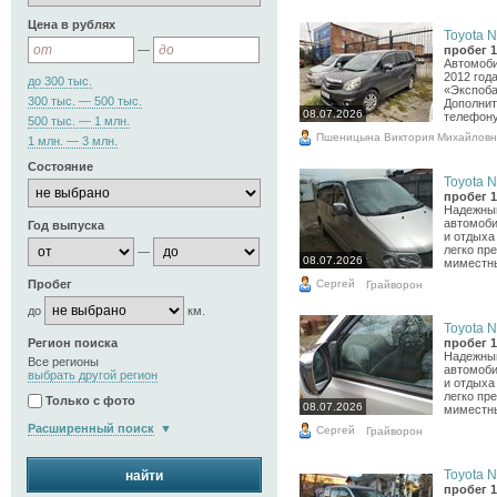
Цена в рублях
Toyota N
—
пробег 1
Автомоб
2012 год
до 300 тыс.
«Экспоба
300 тыс. — 500 тыс.
Дополнит
08.07.2026
телефону 
500 тыс. — 1 млн.
Пшеницына Виктория Михайлов
1 млн. — 3 млн.
Состояние
Toyota N
пробег 1
Надежный
автомоб
Год выпуска
и отдыха
легко пр
—
08.07.2026
миместны
Сергей
Пробег
Грайворон
до
км.
Toyota N
Регион поиска
пробег 1
Надежный
Все регионы
автомоб
выбрать другой регион
и отдыха
легко пр
Только с фото
08.07.2026
миместны
Расширенный поиск
Сергей
Грайворон
Toyota N
найти
пробег 1