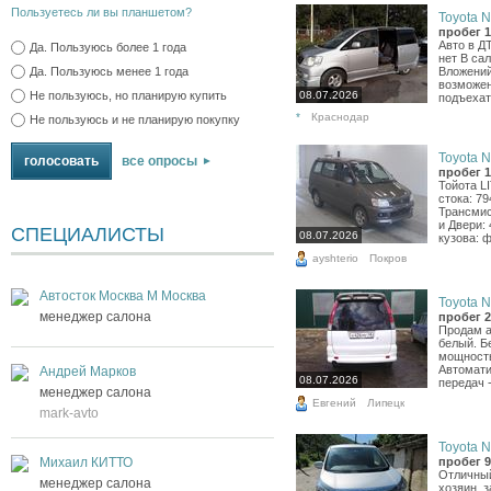
Пользуетесь ли вы планшетом?
Toyota N
пробег 1
Авто в Д
Да. Пользуюсь более 1 года
нет В са
Да. Пользуюсь менее 1 года
Вложений
возможен
Не пользуюсь, но планирую купить
08.07.2026
подъехат
*
Краснодар
Не пользуюсь и не планирую покупку
Toyota N
все опросы
пробег 1
Тойота L
стока: 7
Трансмис
и Двери:
СПЕЦИАЛИСТЫ
08.07.2026
кузова: 
ayshterio
Покров
Автосток Москва М Москва
Toyota N
менеджер салона
пробег 2
Продам а
белый. Б
мощность 
Автомати
Андрей Марков
08.07.2026
передач -
менеджер салона
Евгений
Липецк
mark-avto
Toyota N
пробег 9
Михаил КИТТО
Отличный
менеджер салона
хозяин ,