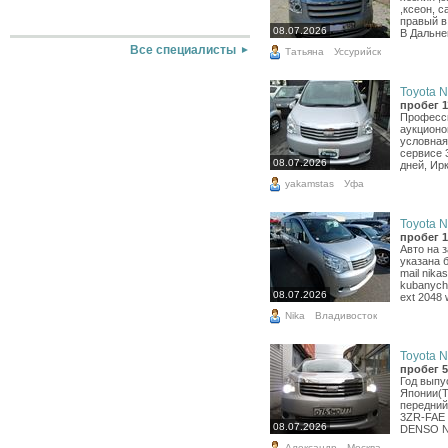
,ксеон, 
правый в
08.07.2026
В Дальнег
Все специалисты
Татьяна
Уссурийск
Toyota N
пробег 1
Професси
аукционо
условная
сервисе 
08.07.2026
дней, Ирк
yakamstas
Уфа
Toyota N
пробег 1
Авто на 
указана 
mail nika
kubanych
08.07.2026
ext 2048 
Nika
Владивосток
Toyota N
пробег 5
Год выпу
Японии(Т
передний,
3ZR-FAE 
08.07.2026
DENSO N
Александр
Москва