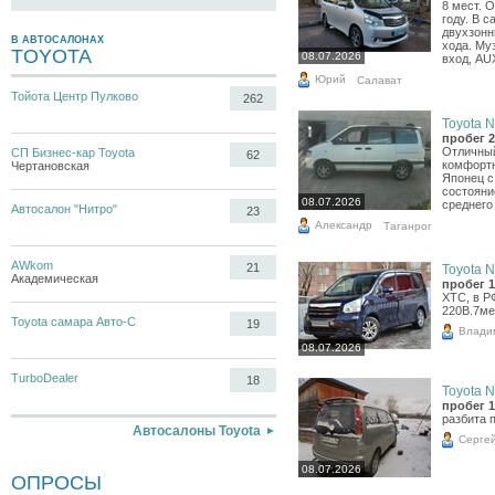
8 мест. 
году. В 
двухзонн
В АВТОСАЛОНАХ
хода. Му
TOYOTA
08.07.2026
вход, AUX
Юрий
Салават
Тойота Центр Пулково
262
Toyota N
пробег 2
Отличный
СП Бизнес-кар Toyota
62
комфортн
Чертановская
Японец с
состояни
08.07.2026
среднего 
Автосалон "Нитро"
23
Александр
Таганрог
AWkom
21
Toyota N
Академическая
пробег 1
ХТС, в Р
220В.7ме
Toyota самара Авто-С
19
Влади
08.07.2026
TurboDealer
18
Toyota N
пробег 1
разбита 
Автосалоны Toyota
Серге
08.07.2026
ОПРОСЫ