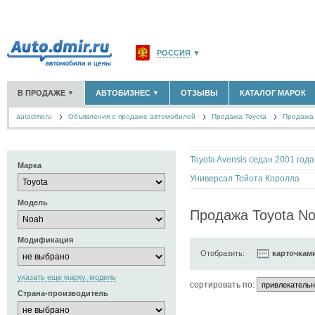
РОССИЯ
▼
МОСКВА И ОБЛАСТЬ
(58180)
В ПРОДАЖЕ
АВТОБИЗНЕС
ОТЗЫВЫ
КАТАЛОГ МАРОК
▼
▼
САНКТ-ПЕТЕРБУРГ И ОБЛАСТЬ
(14304)
autodmir.ru
Объявления о продаже автомобилей
КРАСНОДАРСКИЙ КРАЙ
Продажа Toyota
(5619)
Продажа 
НОВЫЕ АВТОМОБИЛИ
ОФИЦИАЛЬНЫЕ ДИЛЕРЫ
(30122)
(1347)
АВТОМОБИЛИ С ПРОБЕГОМ
АВТОСАЛОНЫ
(111638)
(4191)
КРЫМ РЕСПУБЛИКА
(412)
АВТОСЕРВИСЫ
(1118)
+
РАЗМЕСТИТЬ ОБЪЯВЛЕНИЕ
СЕВАСТОПОЛЬ
(11)
Toyota Avensis седан 2001 года
ГРУЗОПЕРЕВОЗКИ
(128)
Марка
ТАКСИ
(278)
Универсал Тойота Королла
СПИСОК ВСЕХ РЕГИОНОВ
ЗАПЧАСТИ
(848)
Модель
ЗАПРАВКИ
(1737)
Продажа Toyota No
АРЕНДА
(190)
+
ДОБАВИТЬ КОМПАНИЮ
Модификация
Отобразить:
карточкам
СПЕЦИАЛИСТЫ
(890)
указать еще марку, модель
cортировать по:
Страна-производитель