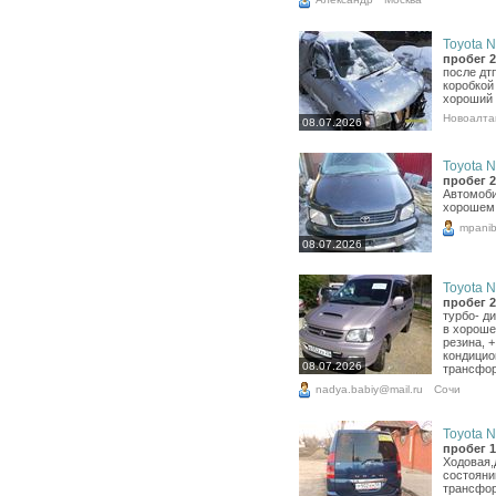
Toyota N
пробег 2
после дт
коробкой
хороший 
Новоалта
08.07.2026
Toyota N
пробег 2
Автомоби
хорошем 
mpanib
08.07.2026
Toyota N
пробег 2
турбо- ди
в хороше
резина, 
кондицио
08.07.2026
трансфор
nadya.babiy@mail.ru
Сочи
Toyota N
пробег 1
Ходовая,
состояни
трансфор