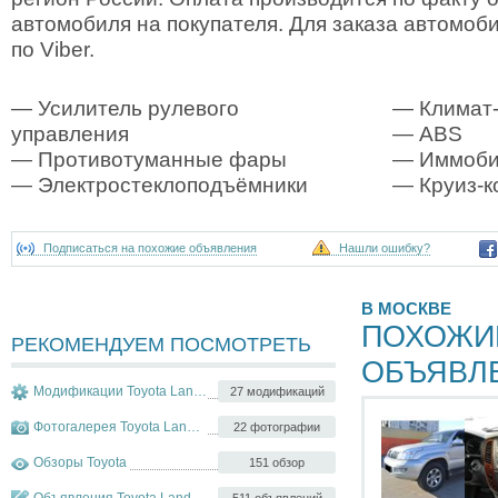
автомобиля на покупателя. Для заказа автомоб
по Viber.
— Усилитель рулевого
— Климат-
управления
— ABS
— Противотуманные фары
— Иммоби
— Электростеклоподъёмники
— Круиз-к
Подписаться на похожие объявления
Нашли ошибку?
В МОСКВЕ
ПОХОЖИ
РЕКОМЕНДУЕМ ПОСМОТРЕТЬ
ОБЪЯВЛ
Модификации Toyota Land Cruiser
27 модификаций
Фотогалерея Toyota Land Cruiser
22 фотографии
Обзоры Toyota
151 обзор
511 объявлений