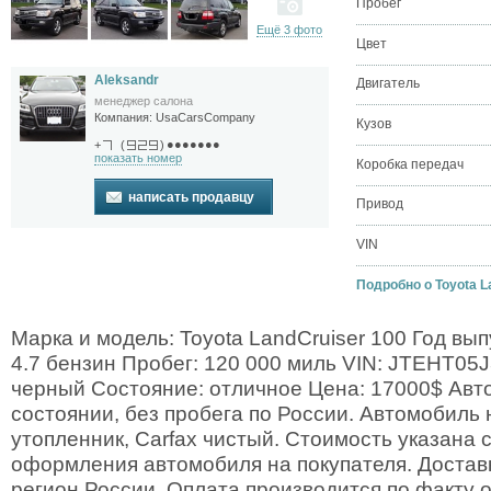
Пробег
Ещё 3 фото
Цвет
Aleksandr
Двигатель
менеджер салона
Компания:
UsaCarsCompany
Кузов
●●●●●●●
+
(
)
показать номер
Коробка передач
написать продавцу
Привод
VIN
Подробно о Toyota La
Марка и модель: Toyota LandCruiser 100 Год вып
4.7 бензин Пробег: 120 000 миль VIN: JTEHT05
черный Состояние: отличное Цена: 17000$ Авт
состоянии, без пробега по России. Автомобиль 
утопленник, Carfax чистый. Стоимость указана 
оформления автомобиля на покупателя. Достав
регион России. Оплата производится по факту