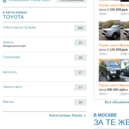
Объявления Toyota Land Cruiser
Toyota Land Cru...
Toyota
Цена
1 150 000
Цена
руб.
В АВТОСАЛОНАХ
2008 г.
2004 г
TOYOTA
Тойота Центр Пулково
262
AWkom
21
Toyota Land Cru...
Toyota
Академическая
Цена
1 125 000
Цена
руб.
2005 г.
2005 г
TurboDealer
18
Автослон
17
Toyota Land Cru...
Toyota
Эменси авто
17
Цена
990 000
руб.
Цена
2002 г.
2000 г
Matcars
Все объявлени
16
В МОСКВЕ
Автосалоны Toyota
ЗА ТЕ Ж