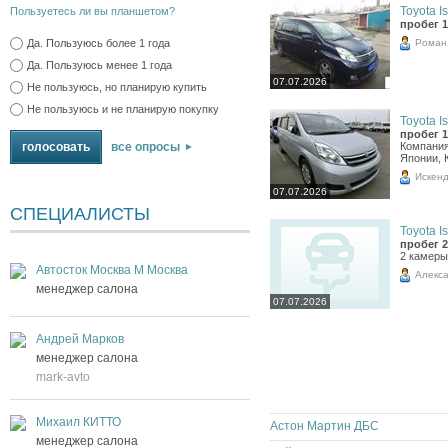
Toyota Is
Пользуетесь ли вы планшетом?
пробег 1
Роман
Да. Пользуюсь более 1 года
Да. Пользуюсь менее 1 года
07.07.2026
Не пользуюсь, но планирую купить
Не пользуюсь и не планирую покупку
Toyota Is
пробег 1
Компания
все опросы
Японии, 
Искен
07.07.2026
СПЕЦИАЛИСТЫ
Toyota Is
пробег 2
2 камеры
Автосток Москва М Москва
Алекс
менеджер салона
07.07.2026
Андрей Марков
менеджер салона
mark-avto
Михаил КИТТО
Астон Мартин ДБС
менеджер салона