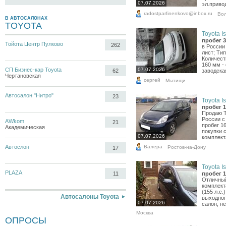
07.07.2026
эл.привод
radostparfinenkovo@inbox.ru
Вол
В АВТОСАЛОНАХ
TOYOTA
Toyota Is
пробег 3
Тойота Центр Пулково
262
в России
лист; Ти
Количест
160 мм -
СП Бизнес-кар Toyota
07.07.2026
62
заводская
Чертановская
сергей
Мытищи
Автосалон "Нитро"
23
Toyota Is
пробег 1
Продаю T
России с 
AWkom
21
пробег 1
Академическая
покупки с
07.07.2026
комплекта
Валера
Автослон
Ростов-на-Дону
17
Toyota Is
PLAZA
11
пробег 1
Отличный
комплект
(155 л.с
Автосалоны Toyota
выходног
07.07.2026
салон, не
Москва
ОПРОСЫ