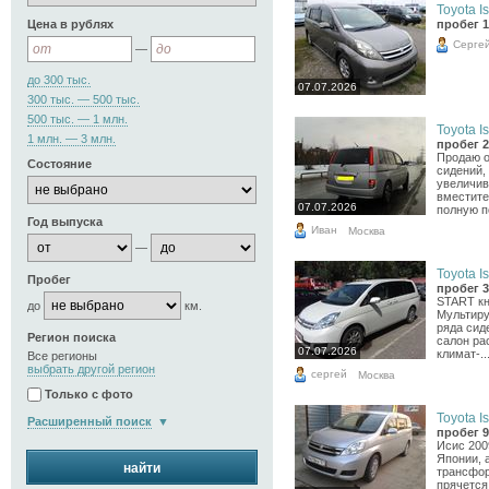
Toyota Is
Цена в рублях
пробег 1
Серге
—
до 300 тыс.
07.07.2026
300 тыс. — 500 тыс.
500 тыс. — 1 млн.
Toyota Is
1 млн. — 3 млн.
пробег 2
Продаю о
Состояние
сидений, 
увеличив
вместите
07.07.2026
полную по
Год выпуска
Иван
Москва
—
Toyota Is
Пробег
пробег 3
START кн
до
км.
Мультиру
ряда сиде
Регион поиска
салон ра
07.07.2026
климат-..
Все регионы
выбрать другой регион
сергей
Москва
Только с фото
Toyota Is
Расширенный поиск
пробег 9
Исис 2009
Японии, 
найти
трансфор
прячется