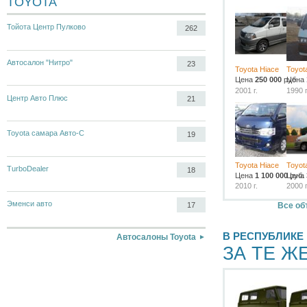
TOYOTA
Тойота Центр Пулково
262
Автосалон "Нитро"
23
Toyota Hiace
Toyot
Цена
250 000
руб.
Цена
2001 г.
1990 г
Центр Авто Плюс
21
Toyota самара Авто-С
19
Toyota Hiace
Toyot
TurboDealer
18
Цена
1 100 000
Цена
руб.
2010 г.
2000 г
Эменси авто
Все об
17
В РЕСПУБЛИКЕ
Автосалоны Toyota
ЗА ТЕ Ж