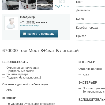
Цвет
Ещё 3 фото
Двигатель
Владимир
Кузов
●●●●●●●
+
(
)
показать номер
Коробка передач
написать продавцу
Привод
670000 торг.Мест 8+1кат Б легковой
БЕЗОПАСНОСТЬ
ИНТЕРЬЕР
— Охранная сигнализация
Отделка салона:
— Центральный замок
— Защита картера
— кожа
— Подушки безопасности: 2
ЭКСТЕРЬЕР
Система курсовой стабилизации:
— Противотуманн
— ABS
— Тонированные с
КОМФОРТ
ВСПОМОГАТЕЛЬ
— Регулировка руля: в двух плоскостях