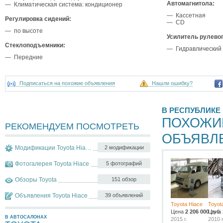
Автомагнитола:
— Климатическая система: кондиционер
— Кассетная
Регулировка сидений:
— CD
— по высоте
Усилитель рулево
Стеклоподъемники:
— Гидравлический
— Передние
Подписаться на похожие объявления
Нашли ошибку?
В РЕСПУБЛИКЕ
ПОХОЖИ
РЕКОМЕНДУЕМ ПОСМОТРЕТЬ
ОБЪЯВЛ
Модификации Toyota Hiace
2 модификации
Фотогалерея Toyota Hiace
5 фотографий
Обзоры Toyota
151 обзор
Объявления Toyota Hiace
39 объявлений
Toyota Hiace
Toyot
Цена
2 206 000
Цена
руб.
В АВТОСАЛОНАХ
2015 г.
2010 г