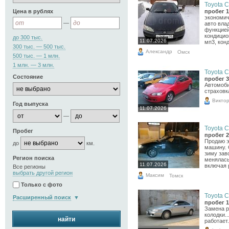
Toyota C
Цена в рублях
пробег 1
экономич
—
авто влад
функцией
кондицион
до 300 тыс.
11.07.2026
мп3, конд
300 тыс. — 500 тыс.
Александр
Омск
500 тыс. — 1 млн.
1 млн. — 3 млн.
Toyota C
Состояние
пробег 3
Автомоби
страховк
Викто
Год выпуска
11.07.2026
—
Toyota C
Пробег
пробег 2
Продаю 
до
км.
машину. 
зиму зав
Регион поиска
менялась
11.07.2026
включая 
Все регионы
выбрать другой регион
Максим
Томск
Только с фото
Toyota C
Расширенный поиск
пробег 1
Замена р
колодки..
найти
работает.