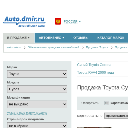
РОССИЯ
▼
МОСКВА И ОБЛАСТЬ
(58183)
В ПРОДАЖЕ
АВТОБИЗНЕС
ОТЗЫВЫ
КАТАЛОГ МАРОК
▼
▼
САНКТ-ПЕТЕРБУРГ И ОБЛАСТЬ
(14298)
autodmir.ru
Объявления о продаже автомобилей
КРАСНОДАРСКИЙ КРАЙ
Продажа Toyota
(5619)
Продажа 
НОВЫЕ АВТОМОБИЛИ
ОФИЦИАЛЬНЫЕ ДИЛЕРЫ
(30122)
(1347)
АВТОМОБИЛИ С ПРОБЕГОМ
АВТОСАЛОНЫ
(111643)
(4191)
КРЫМ РЕСПУБЛИКА
(412)
АВТОСЕРВИСЫ
(1118)
+
РАЗМЕСТИТЬ ОБЪЯВЛЕНИЕ
СЕВАСТОПОЛЬ
(11)
Синий Toyota Corona
ГРУЗОПЕРЕВОЗКИ
(128)
Марка
ТАКСИ
(278)
Toyota RAV4 2000 года
СПИСОК ВСЕХ РЕГИОНОВ
ЗАПЧАСТИ
(848)
Модель
ЗАПРАВКИ
(1737)
Продажа Toyota Cy
АРЕНДА
(190)
+
ДОБАВИТЬ КОМПАНИЮ
Модификация
Отобразить:
карточкам
СПЕЦИАЛИСТЫ
(890)
указать еще марку, модель
cортировать по:
Страна-производитель