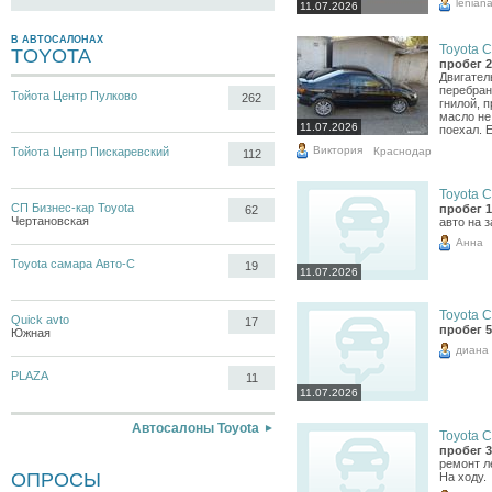
lenian
11.07.2026
В АВТОСАЛОНАХ
Toyota C
TOYOTA
пробег 2
Двигател
перебран
Тойота Центр Пулково
262
гнилой, 
масло не
11.07.2026
поехал. Е
Виктория
Краснодар
Тойота Центр Пискаревский
112
Toyota C
СП Бизнес-кар Toyota
пробег 1
62
Чертановская
авто на 
Анна
Toyota самара Авто-С
19
11.07.2026
Toyota C
Quick avto
17
пробег 5
Южная
диана
PLAZA
11
11.07.2026
Автосалоны Toyota
Toyota C
пробег 3
ремонт л
ОПРОСЫ
На ходу.