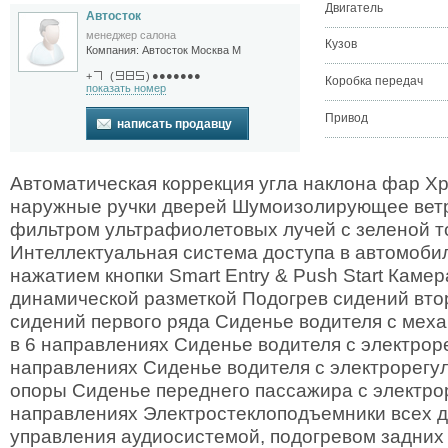
Двигатель
Автосток
менеджер салона
Кузов
Компания:
Автосток Москва М
●●●●●●●
+
(
)
Коробка передач
показать номер
Привод
написать продавцу
Автоматическая коррекция угла наклона фар 
наружные ручки дверей Шумоизолирующее ветр
фильтром ультрафиолетовых лучей с зеленой т
Интеллектуальная система доступа в автомобил
нажатием кнопки Smart Entry & Push Start Камер
динамической разметкой Подогрев сидений вто
сидений первого ряда Сиденье водителя с мех
в 6 направлениях Сиденье водителя с электрор
направлениях Сиденье водителя с электрорегу
опоры Сиденье переднего пассажира с электро
направлениях Электростеклоподъемники всех 
управления аудиосистемой, подогревом задних 