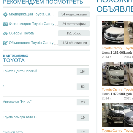
РЕКОМЕНДУЕМ ПОСМОТРЕТЬ
ОБЪЯВЛ
Модификации Toyota Camry
54 модификации
Фотогалерея Toyota Camry
24 фотографии
Обзоры Toyota
151 обзор
Объявления Toyota Camry
1123 объявления
Toyota Camry
Toyot
Цена
1 181 000
Цена
руб.
В АВТОСАЛОНАХ
2014 г.
2014 г
TOYOTA
Тойота Центр Невский
194
*
52
Toyota Camry
Toyot
Цена
1 470 000
Цена
руб.
2014 г.
2013 г
Автосалон "Нитро"
23
Toyota самара Авто-С
19
Toyota Camry
Toyot
Эменси авто
17