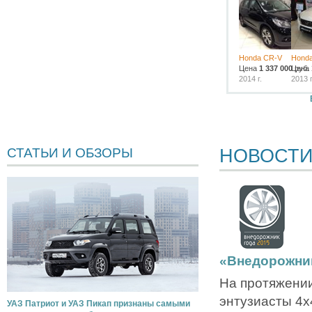
Honda CR-V
Honda
Цена
1 337 000
Цена
руб.
2014 г.
2013 г
НОВОСТ
СТАТЬИ И ОБЗОРЫ
«Внедорожник
На протяжении
энтузиасты 4х4
УАЗ Патриот и УАЗ Пикап признаны самыми