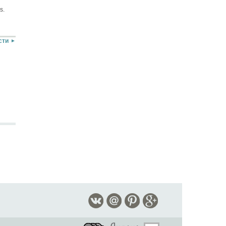
s.
сти