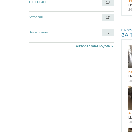
To
TurboDealer
18
Ц
20
Автослон
17
В МОС
Эменси авто
17
ЗА 
Автосалоны Toyota
Ki
Ц
20
Au
Ц
20