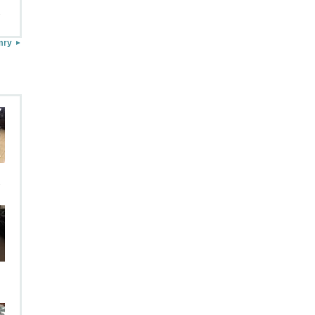
.
mry
.