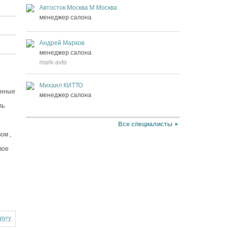
Автосток Москва М Москва
менеджер салона
Андрей Марков
менеджер салона
mark-avto
Михаил КИТТО
анные
менеджер салона
ль
Все специалисты
ом ,
вое
другу