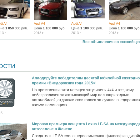
di A4
Audi A4
Audi A4
Audi A4
ена
1 050 000
руб.
Цена
1 100 000
руб.
Цена
1 100 000
руб.
Цена
1 100 000
руб
13 г.
2013 г.
2013 г.
2013 г.
Все объявления со схожей це
ОСТИ
Аплодируйте победителям десятой юбилейной ежегодно
премии «Внедорожник года 2015»!
На протяжении пяти месяцев энтузиасты 4х4 и все, кому
небезразличен захватывающий мир полноприводных
автомобилей, отдавали свои голоса за лучшие внедорожник
восьми номинациях.
15
Мировая премьера концепта Lexus LF-SA на международ
автосалоне в Женеве
Создатели LF-SA смело переосмысляют философию дизайн