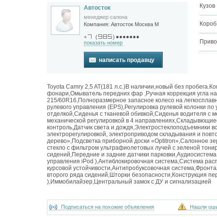
Кузов
Автосток
менеджер салона
Короб
Компания:
Автосток Москва М
●●●●●●●
+
(
)
Приво
показать номер
написать продавцу
Toyota Camry 2,5 AT(181 л.с.)В наличии,новый без пробег
фонари,Омыватель передних фар ,Ручная коррекция угла н
215/60R16,Полноразмерное запасное колесо на легкосплавн
рулевого управления (EPS),Регулировка рулевой колонки по
отделкой,Сиденья с тканевой обивкой,Сиденья водителя с м
механической регулировкой в 4 направлениях,Складывющиес
контроль,Датчик света и дождя,Электростеклоподъемники вс
электрорегулировкой, электроприводом складывания и повт
дерево»,Подсветка приборной доски «Optitron»,Салонное з
стекло с фильтром ультрафиолетовых лучей с зеленой тони
сидений,Передние и задние датчики парковки,Аудиосистем
управления iPod ),Антиблокировочная система,Система рас
курсовой устойчивости,Антипробуксовочная система,Фронта
второго ряда сидений,Шторки безопасности,Конструкция пе
),Иммобилайзер,Центральный замок с ДУ и сигнализацией
Подписаться на похожие объявления
Нашли ош