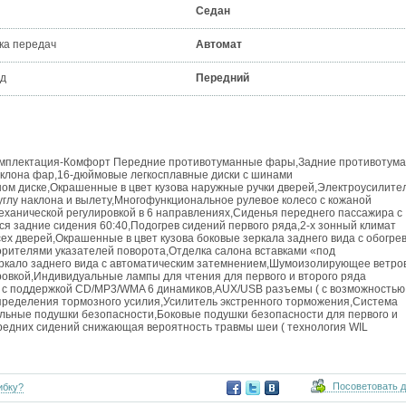
Седан
ка передач
Автомат
д
Передний
а.Комплектация-Комфорт Передние противотуманные фары,Задние противотум
аклона фар,16-дюймовые легкосплавные диски с шинами
ом диске,Окрашенные в цвет кузова наружные ручки дверей,Электроусилите
 углу наклона и вылету,Многофункциональное рулевое колесо с кожаной
еханической регулировкой в 6 направлениях,Сиденья переднего пассажира с
я задние сидения 60:40,Подогрев сидений первого ряда,2-х зонный климат
ех дверей,Окрашенные в цвет кузова боковые зеркала заднего вида с обогрев
орителями указателей поворота,Отделка салона вставками «под
еркало заднего вида с автоматическим затемнением,Шумоизолирующее ветро
ровкой,Индивидуальные лампы для чтения для первого и второго ряда
а с поддержкой CD/MP3/WMA 6 динамиков,AUX/USB разъемы ( с возможностью
пределения тормозного усилия,Усилитель экстренного торможения,Система
льные подушки безопасности,Боковые подушки безопасности для первого и
редних сидений снижающая вероятность травмы шеи ( технология WIL
Посоветовать 
ибку?