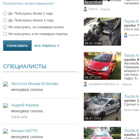
09.07.2026
сигнализ
Пользуетесь ли вы планшетом?
Ольга
Киров
Да. Пользуюсь более 1 года
Да. Пользуюсь менее 1 года
Toyota A
пробег 7
Не пользуюсь, но планирую купить
Сел и пое
Не пользуюсь и не планирую покупку
radosl
09.07.2026
все опросы
Toyota A
пробег 8
Автомоби
СПЕЦИАЛИСТЫ
Германии 
мощность
система 
09.07.2026
гидро, 8..
Автосток Москва М Москва
vpasikratov@inbox.ru
Киров
менеджер салона
Toyota A
пробег 1
Срочно п
Андрей Марков
Краснода
менеджер салона
mark-avto
09.07.2026
Toyota A
Михаил КИТТО
пробег 1
менеджер салона
Один соб