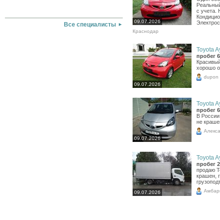
Реальный
с учета. 
Кондицио
09.07.2026
Электрос
Все специалисты
Краснодар
Toyota A
пробег 6
Красивый
хорошо 
dupon
09.07.2026
Toyota A
пробег 6
В России
не краше
Алекс
09.07.2026
Toyota A
пробег 2
продаю To
крашен, 
грузопод
Амбар
09.07.2026