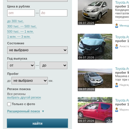
Toyota A
Цена в рублях
пробег 1
Кондицио
—
«металли
передних ок
-----------
до 300 тыс.
09.07.2026
Менед
300 тыс. — 500 тыс.
500 тыс. — 1 млн.
1 млн. — 3 млн.
Toyota A
пробег 1
Состояние
Анаст
09.07.2026
Год выпуска
—
Toyota A
пробег 9
Пробег
Машина в
торг при
до
км.
Надеж
Регион поиска
09.07.2026
Все регионы
выбрать другой регион
Toyota A
Только с фото
пробег 1
Марин
Расширенный поиск
09.07.2026
найти