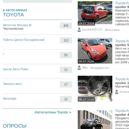
Toyota A
пробег 9
Компактн
В АВТОСАЛОНАХ
TOYOTA
городе 5 
замена п
тормозны
09.07.2026
сайлентб
Автосток Москва М
405
Чертановская
tanchik200715
Ярославль
Тойота Центр Пискаревский
112
Toyota A
пробег 5
Авто на 
указана 
*
52
mail nika
kubanych
09.07.2026
ext 2048 
Nika
Владивосток
Центр Авто Плюс
21
Toyota A
пробег 1
Эменси авто
17
Магнитоф
Алекс
Автопарк
12
09.07.2026
Toyota A
Автосалоны Toyota
пробег 4
Продаетс
автомоби
ОПРОСЫ
2010 год
гидроуси