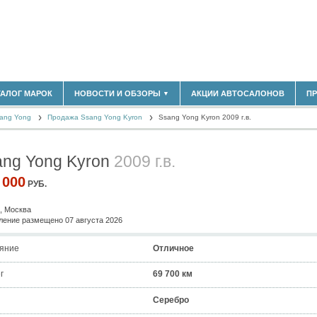
180)
ТАЛОГ МАРОК
НОВОСТИ И ОБЗОРЫ
АКЦИИ АВТОСАЛОНОВ
П
▼
БЛАСТЬ
(14298)
ang Yong
(5619)
Продажа Ssang Yong Kyron
Ssang Yong Kyron 2009 г.в.
НОВОСТИ РЫНКА
ОБЗОРЫ НОВИНОК
)
ЭКСПЕРТНОЕ МНЕНИЕ
ang Yong Kyron
2009 г.в.
МАТЕРИАЛЫ ПАРТНЕРОВ
ВЫСТАВКИ И АВТОСАЛОНЫ
 000
РУБ.
В
, Москва
ение размещено 07 августа 2026
яние
Отличное
г
69 700 км
Серебро