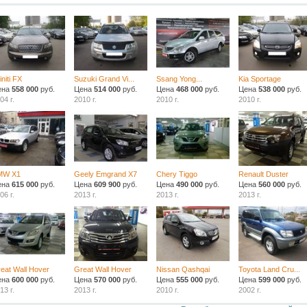
finiti FX
Suzuki Grand Vi...
Ssang Yong...
Kia Sportage
ена
558 000
руб.
Цена
514 000
руб.
Цена
468 000
руб.
Цена
538 000
руб.
04 г.
2010 г.
2010 г.
2010 г.
MW X1
Geely Emgrand X7
Chery Tiggo
Renault Duster
ена
615 000
руб.
Цена
609 900
руб.
Цена
490 000
руб.
Цена
560 000
руб.
06 г.
2013 г.
2013 г.
2013 г.
eat Wall Hover
Great Wall Hover
Nissan Qashqai
Toyota Land Cru...
ена
600 000
руб.
Цена
570 000
руб.
Цена
555 000
руб.
Цена
599 000
руб.
13 г.
2013 г.
2010 г.
2002 г.