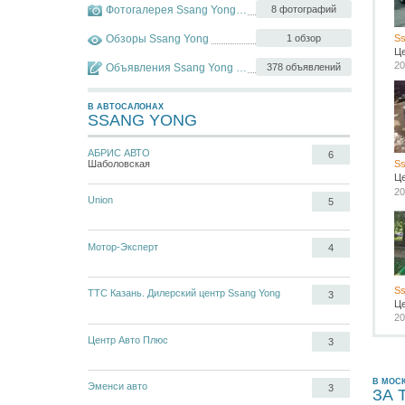
Фотогалерея Ssang Yong Kyron
8 фотографий
Обзоры Ssang Yong
1 обзор
Ss
Ц
20
Объявления Ssang Yong Kyron
378 объявлений
В АВТОСАЛОНАХ
SSANG YONG
АБРИС АВТО
6
Ss
Шаболовская
Ц
20
Union
5
Мотор-Эксперт
4
Ss
ТТС Казань. Дилерский центр Ssang Yong
3
Ц
20
Центр Авто Плюс
3
В МОС
Эменси авто
3
ЗА 