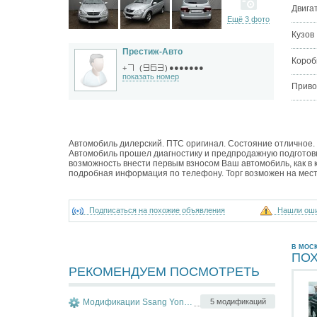
Двига
Ещё 3 фото
Кузов
Престиж-Авто
Короб
●●●●●●●
+
(
)
показать номер
Приво
Автомобиль дилерский. ПТС оригинал. Состояние отличное. 
Автомобиль прошел диагностику и предпродажную подготовк
возможность внести первым взносом Ваш автомобиль, как в к
подробная информация по телефону. Торг возможен на мест
Подписаться на похожие объявления
Нашли ош
В МОС
ПО
РЕКОМЕНДУЕМ ПОСМОТРЕТЬ
Модификации Ssang Yong Kyron
5 модификаций