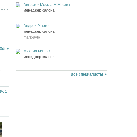
Автосток Москва М Москва
менеджер салона
Андрей Марков
менеджер салона
mark-avto
Xdi
Михаил КИТТО
менеджер салона
е
Все специалисты
другу