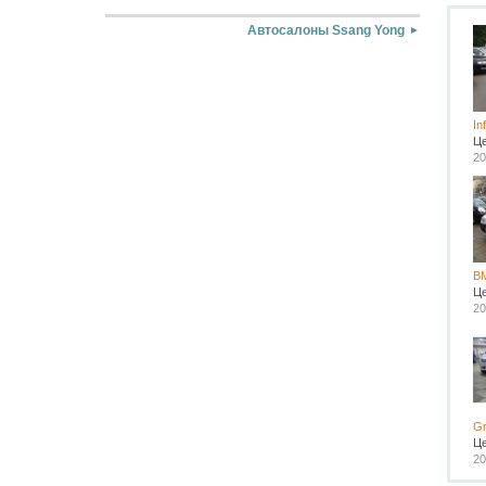
Автосалоны Ssang Yong
In
Ц
20
B
Ц
20
Gr
Ц
20