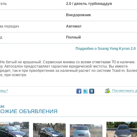
тель
2.0 / дизель турбонаддув
Внедорожник
ка передач
Автомат
д
Полный
Подробно о Ssang Yong Kyron 2.0 
Не битый не крашеный. Сервисная книжка со всеми отметками ТО в наличии.
у. Автосалон предоставляет гарантию юридической чистоты. Вы имеете
редит, так и при приобретении за наличный расчет по системе Traid-in. Боле
е, при осмотре.
Посоветовать 
ибку?
КВЕ
ХОЖИЕ ОБЪЯВЛЕНИЯ