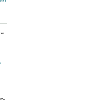
ной
 на
е
тов,