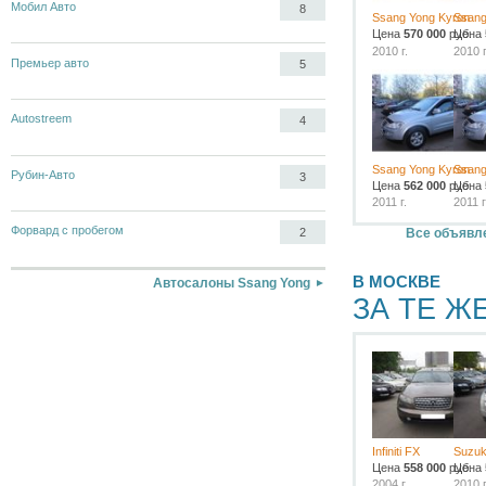
Мобил Авто
8
Ssang Yong Kyron
Ssang
Цена
570 000
руб.
Цена
2010 г.
2010 г
Премьер авто
5
Autostreem
4
Ssang Yong Kyron
Ssang
Рубин-Авто
3
Цена
562 000
руб.
Цена
2011 г.
2011 г
Форвард с пробегом
Все объявле
2
В МОСКВЕ
Автосалоны Ssang Yong
ЗА ТЕ Ж
Infiniti FX
Suzuki
Цена
558 000
руб.
Цена
2004 г.
2010 г