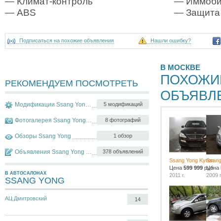
— Климат-контроль
— Иммоби
— ABS
— Защита
Подписаться на похожие объявления
Нашли ошибку?
В МОСКВЕ
ПОХОЖИ
РЕКОМЕНДУЕМ ПОСМОТРЕТЬ
ОБЪЯВЛ
Модификации Ssang Yong Kyron
5 модификаций
Фотогалерея Ssang Yong Kyron
8 фотографий
Обзоры Ssang Yong
1 обзор
Объявления Ssang Yong Kyron
378 объявлений
Ssang Yong Kyron
Ssang
Цена
599 999
руб.
Цена
В АВТОСАЛОНАХ
2011 г.
2009 г
SSANG YONG
АЦ Дмитровский
14