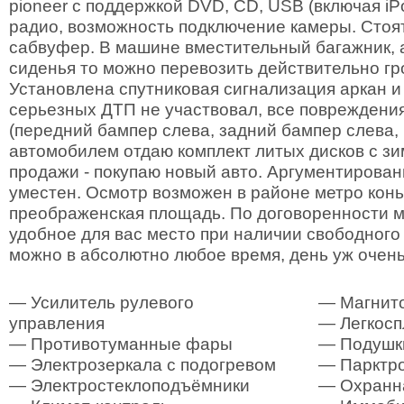
pioneer с поддержкой DVD, CD, USB (включая iPo
радио, возможность подключение камеры. Стоя
сабвуфер. В машине вместительный багажник, 
сиденья то можно перевозить действительно гр
Установлена спутниковая сигнализация аркан и з
серьезных ДТП не участвовал, все повреждени
(передний бампер слева, задний бампер слева, 
автомобилем отдаю комплект литых дисков с з
продажи - покупаю новый авто. Аргументирован
уместен. Осмотр возможен в районе метро конь
преображенская площадь. По договоренности м
удобное для вас место при наличии свободного
можно в абсолютно любое время, день уж очен
— Усилитель рулевого
— Магнит
управления
— Легкосп
— Противотуманные фары
— Подушк
— Электрозеркала с подогревом
— Парктр
— Электростеклоподъёмники
— Охранна