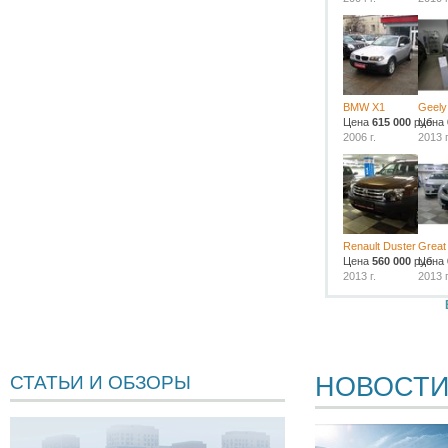
BMW X1
Geely
Цена
615 000
руб.
Цена
2006 г.
2013 г
Renault Duster
Great
Цена
560 000
руб.
Цена
2013 г.
2013 г
НОВОСТ
СТАТЬИ И ОБЗОРЫ