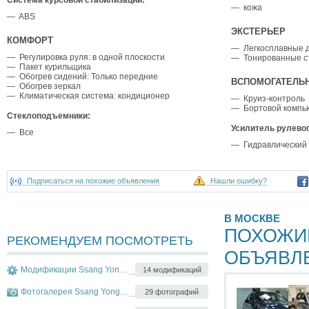
— кожа
— ABS
ЭКСТЕРЬЕР
КОМФОРТ
— Легкосплавные 
— Регулировка руля: в одной плоскости
— Тонированные с
— Пакет курильщика
— Обогрев сидений: Только передние
ВСПОМОГАТЕЛЬ
— Обогрев зеркал
— Климатическая система: кондиционер
— Круиз-контроль
— Бортовой компь
Стеклоподъемники:
Усилитель рулево
— Все
— Гидравлический
Подписаться на похожие объявления
Нашли ошибку?
В МОСКВЕ
ПОХОЖИ
РЕКОМЕНДУЕМ ПОСМОТРЕТЬ
ОБЪЯВЛ
Модификации Ssang Yong Actyon
14 модификаций
Фотогалерея Ssang Yong Actyon
29 фотографий