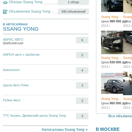
Обзоры Ssang Yong
1 обзор
Объявления Ssang Yong Actyon
340 объявлений
Ssang Yong...
Ssang
Цена
989 000
руб.
Цена
В АВТОСАЛОНАХ
2013 г.
2013 г
SSANG YONG
АБРИС АВТО
6
Шаболовская
ААРОН авто с пробегом
5
Ssang Yong...
Ssang
Цена
839 000
руб.
Цена
2013 г.
2014 г
Autostreem
4
Центр Авто Плюс
3
Ssang Yong...
Ssang
Рубин-Авто
3
Цена
860 000
руб.
Цена
2013 г.
2012 г
ТТС Казань. Дилерский центр Ssang Yong
Все объявлен
3
В МОСКВЕ
Автосалоны Ssang Yong