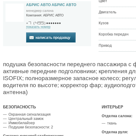
Цвет
АБРИС АВТО АБРИС АВТО
менеджер салона
Двигатель
Компания:
АБРИС АВТО
●●●●●●●
Кузов
+
(
)
показать номер
Коробка передач
написать продавцу
Привод
подушка безопасности переднего пассажира с 
активные передние подголовники; крепления дл
ISOFIX; полноразмерное запасное колесо; регу
водителя по высоте; корректор фар; аудиоподго
антенна)
БЕЗОПАСНОСТЬ
ИНТЕРЬЕР
— Охранная сигнализация
Отделка салона:
— Центральный замок
— Иммобилайзер
— ткань
— Подушки безопасности: 2
Отделка руля:
Система курсовой стабилизации: