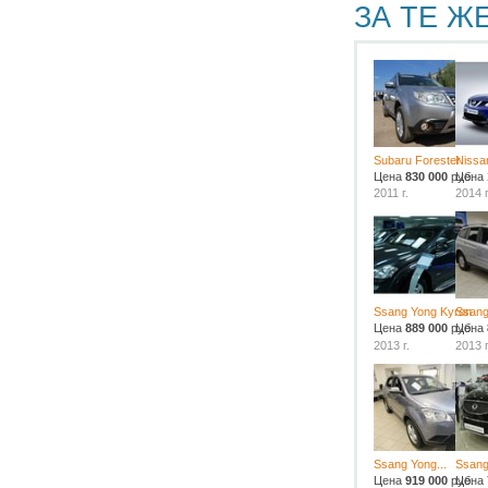
ЗА ТЕ Ж
Subaru Forester
Nissa
Цена
830 000
руб.
Цена
2011 г.
2014 г
Ssang Yong Kyron
Ssang
Цена
889 000
руб.
Цена
2013 г.
2013 г
Ssang Yong...
Ssang
Цена
919 000
руб.
Цена