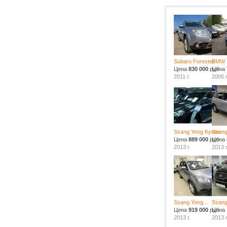
Subaru Forester
BMW 
Цена
830 000
руб.
Цена
2011 г.
2006 г
Ssang Yong Kyron
Ssang
Цена
889 000
руб.
Цена
2013 г.
2013 г
Ssang Yong...
Ssang
Цена
919 000
руб.
Цена
2013 г.
2013 г