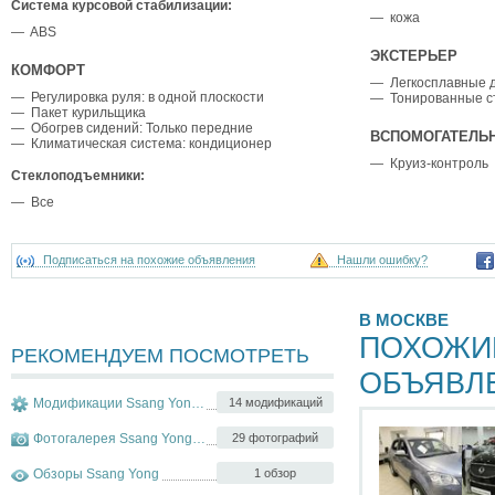
Система курсовой стабилизации:
— кожа
— ABS
ЭКСТЕРЬЕР
КОМФОРТ
— Легкосплавные 
— Регулировка руля: в одной плоскости
— Тонированные с
— Пакет курильщика
— Обогрев сидений: Только передние
ВСПОМОГАТЕЛЬ
— Климатическая система: кондиционер
— Круиз-контроль
Стеклоподъемники:
— Все
Подписаться на похожие объявления
Нашли ошибку?
В МОСКВЕ
ПОХОЖИ
РЕКОМЕНДУЕМ ПОСМОТРЕТЬ
ОБЪЯВЛ
Модификации Ssang Yong Actyon
14 модификаций
Фотогалерея Ssang Yong Actyon
29 фотографий
Обзоры Ssang Yong
1 обзор