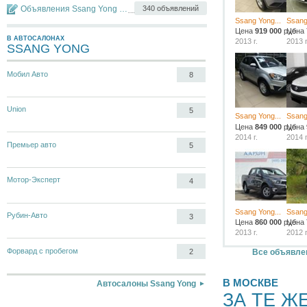
Объявления Ssang Yong Actyon
340 объявлений
Ssang Yong...
Ssang
Цена
919 000
руб.
Цена
В АВТОСАЛОНАХ
2013 г.
2013 г
SSANG YONG
Мобил Авто
8
Union
5
Ssang Yong...
Ssang
Цена
849 000
руб.
Цена
2014 г.
2014 г
Премьер авто
5
Мотор-Эксперт
4
Ssang Yong...
Ssang
Рубин-Авто
3
Цена
860 000
руб.
Цена
2013 г.
2012 г
Форвард с пробегом
Все объявлен
2
В МОСКВЕ
Автосалоны Ssang Yong
ЗА ТЕ Ж