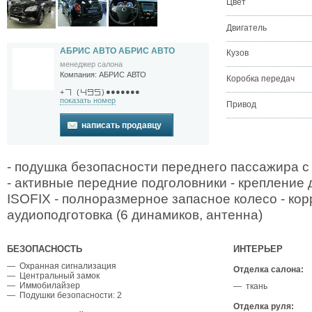
Цвет
Двигатель
АБРИС АВТО АБРИС АВТО
Кузов
менеджер салона
Компания:
АБРИС АВТО
Коробка передач
●●●●●●●
+
(
)
показать номер
Привод
написать продавцу
- подушка безопасности переднего пассажира 
- активные передние подголовники - крепление 
ISOFIX - полноразмерное запасное колесо - кор
аудиоподготовка (6 динамиков, антенна)
БЕЗОПАСНОСТЬ
ИНТЕРЬЕР
— Охранная сигнализация
Отделка салона:
— Центральный замок
— Иммобилайзер
— ткань
— Подушки безопасности: 2
Отделка руля: