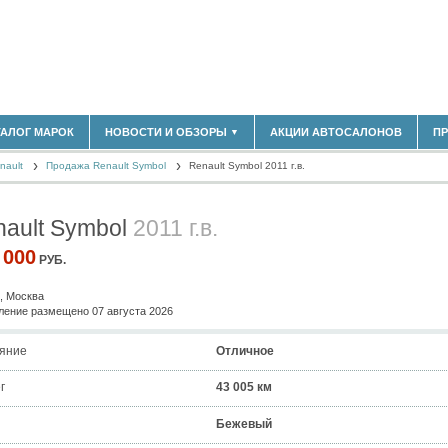
183)
ТАЛОГ МАРОК
НОВОСТИ И ОБЗОРЫ
АКЦИИ АВТОСАЛОНОВ
П
▼
БЛАСТЬ
(14298)
nault
(5619)
Продажа Renault Symbol
Renault Symbol 2011 г.в.
НОВОСТИ РЫНКА
ОБЗОРЫ НОВИНОК
)
ЭКСПЕРТНОЕ МНЕНИЕ
nault Symbol
2011 г.в.
МАТЕРИАЛЫ ПАРТНЕРОВ
ВЫСТАВКИ И АВТОСАЛОНЫ
 000
РУБ.
В
, Москва
ение размещено 07 августа 2026
яние
Отличное
г
43 005 км
Бежевый