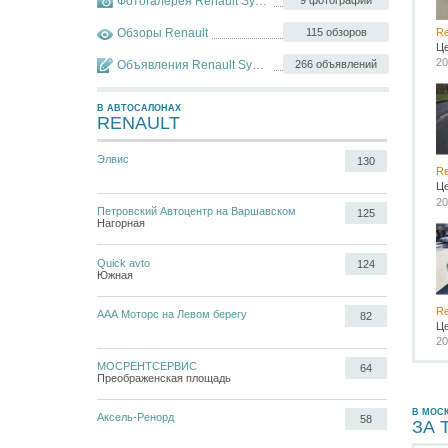
Фотогалерея Renault Symbol
9 фотографий
Обзоры Renault
115 обзоров
Re
Ц
20
Объявления Renault Symbol
266 объявлений
В АВТОСАЛОНАХ
RENAULT
Элвис
130
Re
Ц
20
Петровский Автоцентр на Варшавском
125
Нагорная
Quick avto
124
Южная
Re
ААА Моторс на Левом берегу
82
Ц
20
МОСРЕНТСЕРВИС
64
Преображенская площадь
В МОС
Аксель-Ренорд
58
ЗА 