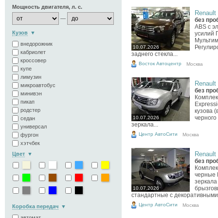
Мощность двигателя, л. с.
Renault 
—
без про
ABS с э
Кузов
усилий 
Мультим
внедорожник
Регулир
10.07.2026
кабриолет
заднего стекла...
кроссовер
Восток Автоцентр
Москва
купе
лимузин
Renault 
микроавтобус
без про
минивэн
Комплект
пикап
Express
родстер
кузова 
черного
10.07.2026
седан
зеркала...
универсал
Центр АвтоСити
Москва
фургон
хэтчбек
Renault 
Цвет
без про
Комплек
черные 
зеркала
брызгов
10.07.2026
стандартные с декоративными.
Центр АвтоСити
Москва
Коробка передач
автомат