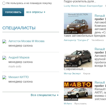
Гидро-усилитель руля...
Не пользуюсь и не планирую покупку
Lucky Motors Nissan Екатеринбург
все опросы
Renault 
пробег 
Автомоб
Компани
СПЕЦИАЛИСТЫ
автомоб
день «С
10.07.2026
таких автомобильных брендов..
Автоцентр "Сатурн-2"
Челябинск
Автосток Москва М Москва
менеджер салона
Renault 
пробег 
Автомоб
Андрей Марков
крупной
менеджер салона
пробего
всегда 
10.07.2026
mark-avto
Современный...
Мотор-Эксперт
Киров
Михаил КИТТО
менеджер салона
Renault 
пробег 
Renault D
АКПП, о
Все специалисты
книжка 
эл/стек
10.07.2026
М-Авто
Ярославль