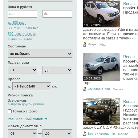
Renault 
Цена в рублях
пробег 
Продажа
—
до 300 тыс.
10.07.2026
300 тыс. — 500 тыс.
Дастер со склада в Уфе и на 
500 тыс. — 1 млн.
автокредита. Если в наличии 
поставим на заказ в течении...
1 млн. — 3 млн.
Игорь
Уфа
Состояние
Renault 
пробег 
Год выпуска
автомоб
царапин
—
так же 
отметка
10.07.2026
Пробег
торг...
до
км.
Свиблов Юлия
Москва
Регион поиска
Все регионы
Renault 
выбрать другой регион
без про
Гидроус
Только с фото
Иммобил
электро
Расширенный поиск
распред
10.07.2026
Объем двигателя, л.
замок с ДУ CD/MP3-аудиосистем
—
Восток Автоцентр
Москва