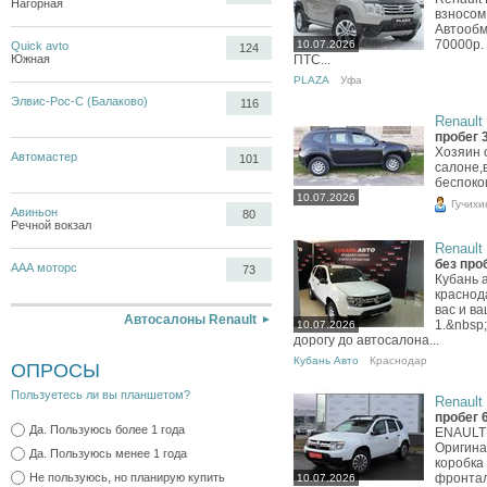
Нагорная
взносом 
Автообм
70000р. 
10.07.2026
Quick avto
124
Южная
ПТС...
PLAZA
Уфа
Элвис-Рос-С (Балаково)
116
Renault 
пробег 
Хозяин 
Автомастер
101
салоне,
беспоко
10.07.2026
Гучихи
Авиньон
80
Речной вокзал
Renault 
без про
ААА моторс
73
Кубань 
краснод
вас и в
Автосалоны Renault
1.&nbsp
10.07.2026
дорогу до автосалона...
Кубань Авто
Краснодар
ОПРОСЫ
Пользуетесь ли вы планшетом?
Renault 
пробег 
Да. Пользуюсь более 1 года
ENAULT 
Оригина
Да. Пользуюсь менее 1 года
коробка
Не пользуюсь, но планирую купить
фронтал
10.07.2026