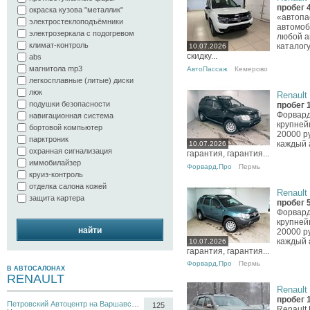
пробег 
окраска кузова "металлик"
«автопа
электростеклоподъёмники
автомоб
электрозеркала с подогревом
любой а
климат-контроль
каталог
10.07.2026
скидку...
abs
магнитола mp3
АвтоПассаж
Кемерово
легкосплавные (литые) диски
люк
Renault 
подушки безопасности
пробег 
Форвард
навигационная система
крупней
бортовой компьютер
20000 р
парктроник
каждый 
10.07.2026
охранная сигнализация
гарантия, гарантия...
иммобилайзер
Форвард.Про
Пермь
круиз-контроль
отделка салона кожей
Renault 
защита картера
пробег 
Форвард
крупней
найти
20000 р
каждый 
10.07.2026
гарантия, гарантия...
Форвард.Про
Пермь
В АВТОСАЛОНАХ
RENAULT
Renault 
пробег 
Петровский Автоцентр на Варшавском
125
Renault 