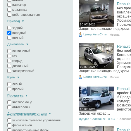
Renault 
вариатор
без про
механика
Комплек
роботизированная
окрашен
Хромиро
Привод
Продоль
10.07.2026
задний
Защитные накладки под хром..
передний
Центр АвтоСити
Москва
полный
Двигатель
Renault 
без про
бензиновый
Комплек
газ
окрашен
гибрид
Хромиро
дизельный
Продоль
10.07.2026
электрический
Защитные накладки под хром..
Центр АвтоСити
Москва
Руль
левый
Renault 
правый
пробег 
Продавец
√ Прода
Луидор;
частное лицо
Возможн
автосалоны
регистра
10.07.2026
Заводской окрас;...
Дополнительные опции
Луидор Челябинск ТЦ КС
Челябинс
усилитель рулевого управления
фары ксенон
Renault 
противотуманные фары