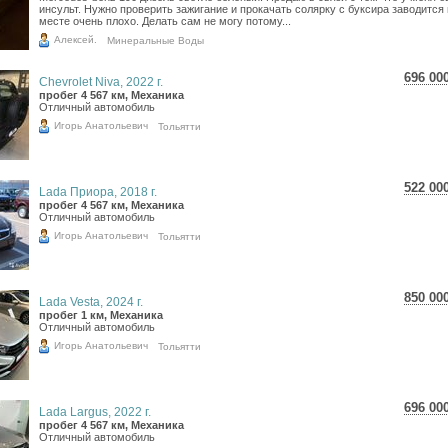
инсульт. Нужно проверить зажигание и прокачать солярку с буксира заводится
месте очень плохо. Делать сам не могу потому...
Алексей.
Минеральные Воды
696 00
Chevrolet Niva, 2022 г.
12 3
пробег 4 567 км, Механика
Отличный автомобиль
10 1
Игорь Анатольевич
Тольятти
522 00
Lada Приора, 2018 г.
9 28
пробег 4 567 км, Механика
Отличный автомобиль
7 63
Игорь Анатольевич
Тольятти
850 00
Lada Vesta, 2024 г.
15 1
пробег 1 км, Механика
Отличный автомобиль
12 4
Игорь Анатольевич
Тольятти
696 00
Lada Largus, 2022 г.
12 3
пробег 4 567 км, Механика
Отличный автомобиль
10 1