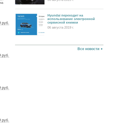
 на
Hyundai переходит на
использование электронной
сервисной книжки
0
руб.
06 августа 2019 г.
76 $
80 €
Все новости
0
руб.
2 $
5 €
0
руб.
14 $
32 €
0
руб.
76 $
80 €