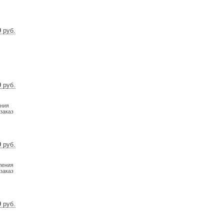
0
руб.
 $
 €
0
руб.
3 $
7 €
ения
заказ
0
руб.
02 $
31 €
ления
заказ
0
руб.
80 $
2 €