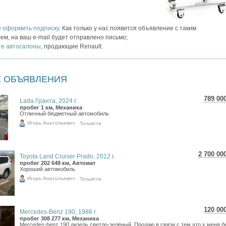
е
оформить подписку
. Как только у нас появится объявление с таким
ем, на ваш e-mail будет отправлено письмо;
те автосалоны
, продающие Renault.
 ОБЪЯВЛЕНИЯ
789 00
Lada Гранта, 2024 г.
14 0
пробег 1 км, Механика
Отличный бюджетный автомобиль
11 5
Игорь Анатольевич
Тольятти
2 700 00
Toyota Land Cruiser Prado, 2012 г.
48 010
пробег 202 648 км, Автомат
Хороший автомобиль
39 492
Игорь Анатольевич
Тольятти
120 00
Mercedes-Benz 190, 1986 г.
2 13
пробег 308 277 км, Механика
Mercedes-benz 190 дизель светло-зелёный. Продаю в связи с тем что у меня б
1 75