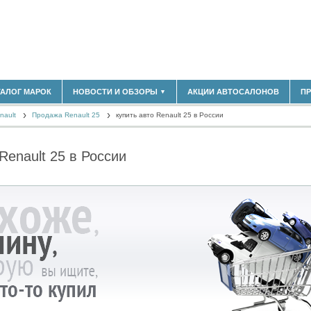
180)
ТАЛОГ МАРОК
НОВОСТИ И ОБЗОРЫ
АКЦИИ АВТОСАЛОНОВ
П
▼
БЛАСТЬ
(14304)
nault
(5619)
Продажа Renault 25
купить авто Renault 25 в России
НОВОСТИ РЫНКА
ОБЗОРЫ НОВИНОК
)
ЭКСПЕРТНОЕ МНЕНИЕ
enault 25 в России
МАТЕРИАЛЫ ПАРТНЕРОВ
ВЫСТАВКИ И АВТОСАЛОНЫ
В