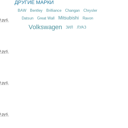
ДРУГИЕ МАРКИ
BAW
Bentley
Brilliance
Changan
Chrysler
Mitsubishi
Datsun
Great Wall
Ravon
0
руб.
2 $
Volkswagen
ЗИЛ
ЛУАЗ
5 €
0
руб.
0 $
2 €
0
руб.
0 $
2 €
0
руб.
0 $
2 €