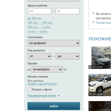
Цена в рублях
—
Вы может
до 300 тыс.
автомобил
300 тыс. — 500 тыс.
Посмотри
500 тыс. — 1 млн.
1 млн. — 3 млн.
Состояние
ПОХОЖИЕ
Год выпуска
—
Пробег
07.07.2026
до
км.
Регион поиска
Все регионы
выбрать другой регион
Только с фото
07.07.2026
Расширенный поиск
найти