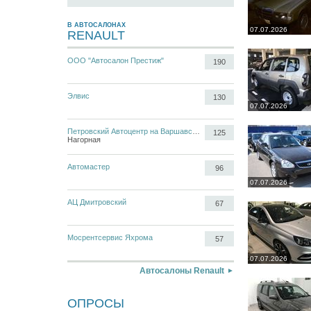
В АВТОСАЛОНАХ
07.07.2026
RENAULT
ООО "Автосалон Престиж"
190
Элвис
130
07.07.2026
Петровский Автоцентр на Варшавском
125
Нагорная
Автомастер
96
07.07.2026
АЦ Дмитровский
67
Мосрентсервис Яхрома
57
07.07.2026
Автосалоны Renault
ОПРОСЫ