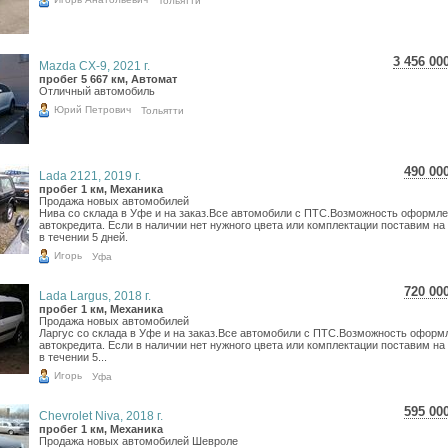
Тольятти
3 456 00
Mazda CX-9, 2021 г.
61 453
пробег 5 667 км, Автомат
Отличный автомобиль
50 549
Юрий Петрович
Тольятти
490 00
Lada 2121, 2019 г.
8 71
пробег 1 км, Механика
Продажа новых автомобилей
7 16
Нива со склада в Уфе и на заказ.Все автомобили с ПТС.Возможность оформл
автокредита. Если в наличии нет нужного цвета или комплектации поставим на 
в течении 5 дней.
Игорь
Уфа
720 00
Lada Largus, 2018 г.
12 8
пробег 1 км, Механика
Продажа новых автомобилей
10 5
Ларгус со склада в Уфе и на заказ.Все автомобили с ПТС.Возможность оформ
автокредита. Если в наличии нет нужного цвета или комплектации поставим на 
в течении 5...
Игорь
Уфа
595 00
Chevrolet Niva, 2018 г.
10 5
пробег 1 км, Механика
Продажа новых автомобилей Шевроле
8 70