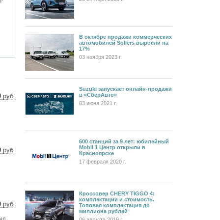
В октябре продажи коммерческих
автомобилей Sollers выросли на
17%
03 ноября 2023 г.
Suzuki запускает онлайн-продажи
в «СберАвто»
0
руб.
03 июня 2021 г.
29 $
40 €
600 станций за 9 лет: юбилейный
Mobil 1 Центр открыли в
0
руб.
Красноярске
 $
17 февраля 2020 г.
 €
Кроссовер CHERY TIGGO 4:
комплектации и стоимость.
0
руб.
Топовая комплектация до
миллиона рублей
3 $
ыл
5 €
06 августа 2019 г.