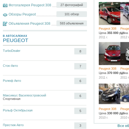
Фотогалерея Peugeot 308
27 фотографий
Обзоры Peugeot
101 обзор
Объявления Peugeot 308
593 объявления
Peugeot 308
Peuge
Цена
355 000
руб.
Цена
В АВТОСАЛОНАХ
2011 г.
2012 г
PEUGEOT
TurboDealer
8
Сток-Авто
7
Peugeot 308
Peuge
Цена
370 000
руб.
Цена
2011 г.
2011 г
Ролюф Авто
6
Максимус Василеостровский
6
Спортивная
Peugeot 308
Peuge
Рольф Октябрьская
5
Цена
330 000
руб.
Цена
2010 г.
2010 г
Престиж-Авто
Все об
3