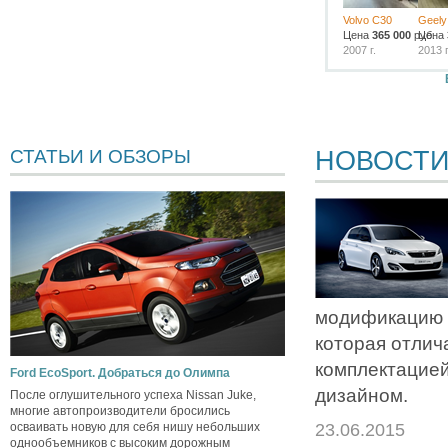
Volvo C30
Geely
Цена
365 000
руб.
Цена
2007 г.
2013 г
НОВОСТ
СТАТЬИ И ОБЗОРЫ
модификацию 
которая отлич
комплектацие
Ford EcoSport. Добраться до Олимпа
дизайном.
После оглушительного успеха Nissan Juke,
многие автопроизводители бросились
23.06.2015
осваивать новую для себя нишу небольших
однообъемников с высоким дорожным