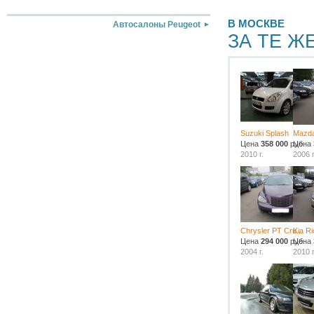
В МОСКВЕ
Автосалоны Peugeot
ЗА ТЕ Ж
Suzuki Splash
Mazda
Цена
358 000
руб.
Цена
2010 г.
2006 г
Chrysler PT Cru...
Kia Ri
Цена
294 000
руб.
Цена
2004 г.
2010 г