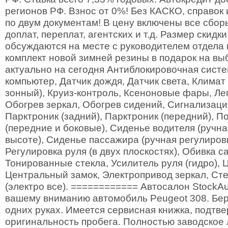
регионов РФ. Взнос от 0%! Без КАСКО, справок 
по двум документам! В цену включены все сбор
доплат, переплат, агентских и т.д. Размер скидк
обсуждаются на месте с руководителем отдела
комплект новой зимней резины в подарок на вы
актуально на сегодня Антиблокировочная систе
компьютер, Датчик дождя, Датчик света, Климат 
зонный), Круиз-контроль, Ксеноновые фары, Лег
Обогрев зеркал, Обогрев сидений, Сигнализаци
Парктроник (задний), Парктроник (передний), 
(передние и боковые), Сиденье водителя (ручна
высоте), Сиденье пассажира (ручная регулировк
Регулировка руля (в двух плоскостях), Обивка са
Тонированные стекла, Усилитель руля (гидро), 
Центральный замок, Электропривод зеркал, Ст
(электро все). ============ Автосалон StockA
вашему вниманию автомобиль Peugeot 308. Бер
одних руках. Имеется сервисная книжка, подт
оригинальность пробега. Полностью заводское