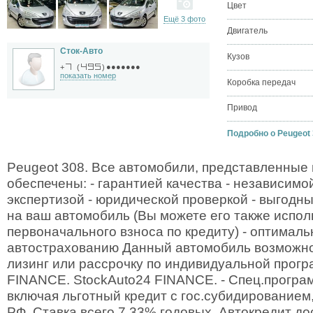
Цвет
Ещё 3 фото
Двигатель
Сток-Авто
Кузов
●●●●●●●
+
(
)
показать номер
Коробка передач
Привод
Подробно о Peugeot 3
Peugeot 308. Все автомобили, представленные
обеспечены: - гарантией качества - независимо
экспертизой - юридической проверкой - выгод
на ваш автомобиль (Вы можете его также испол
первоначального взноса по кредиту) - оптимал
автострахованию Данный автомобиль возможно 
лизинг или рассрочку по индивидуальной прогр
FINANCE. StockAuto24 FINANCE. - Спец.програм
включая льготный кредит с гос.субидированием
РФ. Ставка всего 7,33% годовых. Автокредит до