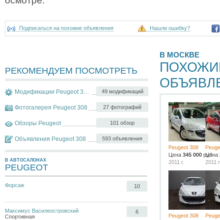
осмотре.
Подписаться на похожие объявления
Нашли ошибку?
В МОСКВЕ
ПОХОЖИ
РЕКОМЕНДУЕМ ПОСМОТРЕТЬ
ОБЪЯВЛ
Модификации Peugeot 308
49 модификаций
Фотогалерея Peugeot 308
27 фотографий
Обзоры Peugeot
101 обзор
Объявления Peugeot 308
593 объявления
Peugeot 308
Peuge
Цена
345 000
руб.
Цена
В АВТОСАЛОНАХ
2011 г.
2011 г
PEUGEOT
Форсаж
10
Максимус Василеостровский
6
Peugeot 308
Peuge
Спортивная