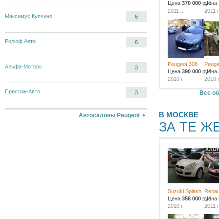
Цена
370 000
руб.
Цена
2011 г.
2011 г
Максимус Купчино
6
Ролюф Авто
6
Peugeot 308
Peuge
Альфа-Моторс
3
Цена
390 000
руб.
Цена
2010 г.
2010 г
Престиж-Авто
Все об
3
В МОСКВЕ
Автосалоны Peugeot
ЗА ТЕ Ж
Suzuki Splash
Renau
Цена
358 000
руб.
Цена
2010 г.
2011 г