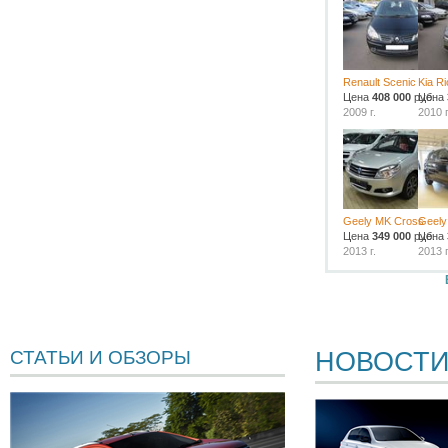
Renault Scenic
Kia Ri
Цена
408 000
руб.
Цена
2009 г.
2010 г
Geely MK Cross
Geely
Цена
349 000
руб.
Цена
2013 г.
2013 г
НОВОСТ
СТАТЬИ И ОБЗОРЫ