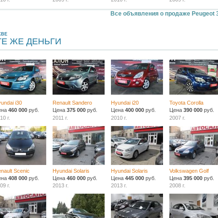
Все объявления о продаже Peugeot 
КВЕ
ТЕ ЖЕ ДЕНЬГИ
undai i30
Renault Sandero
Hyundai i20
Toyota Corolla
ена
460 000
руб.
Цена
375 000
руб.
Цена
400 000
руб.
Цена
390 000
руб.
10 г.
2011 г.
2010 г.
2007 г.
nault Scenic
Hyundai Solaris
Hyundai Solaris
Volkswagen Golf
ена
408 000
руб.
Цена
460 000
руб.
Цена
445 000
руб.
Цена
395 000
руб.
09 г.
2013 г.
2013 г.
2008 г.