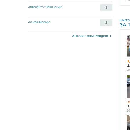
Автоцентр "Ленинский"
3
В МОС
Альфа-Моторс
3
ЗА 
Автосалоны Peugeot
Hy
Ц
20
Re
Ц
20