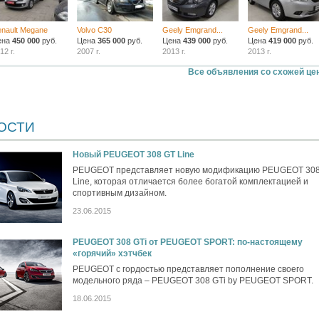
nault Megane
Volvo C30
Geely Emgrand...
Geely Emgrand...
ена
450 000
руб.
Цена
365 000
руб.
Цена
439 000
руб.
Цена
419 000
руб.
12 г.
2007 г.
2013 г.
2013 г.
Все объявления со схожей це
ОСТИ
Новый PEUGEOT 308 GT Line
PEUGEOT представляет новую модификацию PEUGEOT 30
Line, которая отличается более богатой комплектацией и
спортивным дизайном.
23.06.2015
PEUGEOT 308 GTi от PEUGEOT SPORT: по-настоящему
«горячий» хэтчбек
PEUGEOT с гордостью представляет пополнение своего
модельного ряда – PEUGEOT 308 GTi by PEUGEOT SPORT.
18.06.2015