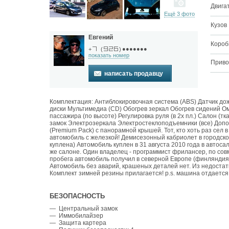
Двига
Ещё 3 фото
Кузов
Евгений
Короб
●●●●●●●
+
(
)
показать номер
Приво
написать продавцу
Комплектация: Антиблокировочная система (ABS) Датчик до
диски Мультимедиа (CD) Обогрев зеркал Обогрев сидений О
пассажира (по высоте) Регулировка руля (в 2х пл.) Салон (
замок Электрозеркала Электростеклоподъемники (все) Доп
(Premium Pack) с панорамной крышей. Тот, кто хоть раз сел
автомобиль с железкой! Демисезонный кабриолет в городском 
куплена) Автомобиль куплен в 31 августа 2010 года в автоса
же салоне. Один владелец - программист фрилансер, по со
пробега автомобиль получил в северной Европе (финляндия,
Автомобиль без аварий, крашеных деталей нет. Из недостат
Комплект зимней резины прилагается! p.s. машина отдается 
БЕЗОПАСНОСТЬ
— Центральный замок
— Иммобилайзер
— Защита картера