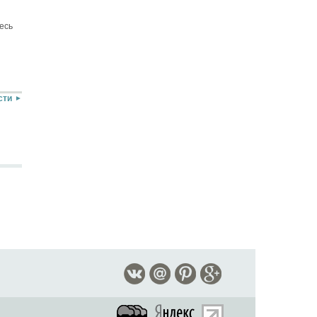
есь
сти