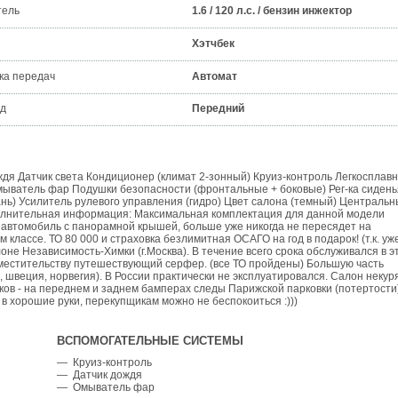
тель
1.6 / 120 л.с. / бензин инжектор
Хэтчбек
ка передач
Автомат
д
Передний
ждя Датчик света Кондиционер (климат 2-зонный) Круиз-контроль Легкосплав
мыватель фар Подушки безопасности (фронтальные + боковые) Рег-ка сидень
ткань) Усилитель рулевого управления (гидро) Цвет салона (темный) Централь
олнительная информация: Максимальная комплектация для данной модели
 в автомобиль с панорамной крышей, больше уже никогда не пересядет на
классе. ТО 80 000 и страховка безлимитная ОСАГО на год в подарок! (т.к. уж
лоне Независимость-Химки (г.Москва). В течение всего срока обслуживался в э
вместительству путешествующий серфер. (все ТО пройдены) Большую часть
 швеция, норвегия). В России практически не эксплуатировался. Салон некур
ков - на переднем и заднем бамперах следы Парижской парковки (потертости)
в хорошие руки, перекупщикам можно не беспокоиться :)))
ВСПОМОГАТЕЛЬНЫЕ СИСТЕМЫ
— Круиз-контроль
— Датчик дождя
— Омыватель фар