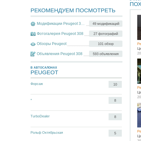
ПО
РЕКОМЕНДУЕМ ПОСМОТРЕТЬ
Модификации Peugeot 308
49 модификаций
Фотогалерея Peugeot 308
27 фотографий
Обзоры Peugeot
101 обзор
Pe
Ц
20
Объявления Peugeot 308
593 объявления
В АВТОСАЛОНАХ
PEUGEOT
Форсаж
10
Pe
Ц
20
*
8
TurboDealer
8
Pe
Рольф Октябрьская
5
Ц
20