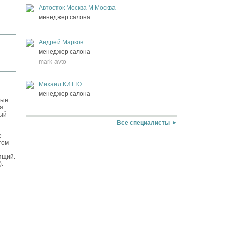
Автосток Москва М Москва
менеджер салона
Андрей Марков
менеджер салона
mark-avto
Михаил КИТТО
менеджер салона
ные
я
ный
Все специалисты
е
том
ящий.
.