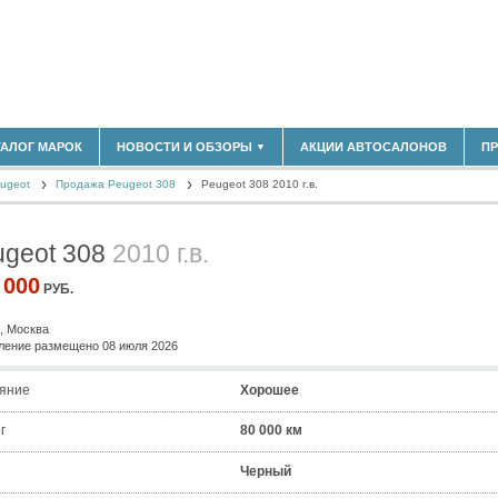
180)
ТАЛОГ МАРОК
НОВОСТИ И ОБЗОРЫ
АКЦИИ АВТОСАЛОНОВ
П
▼
БЛАСТЬ
(14298)
ugeot
(5619)
Продажа Peugeot 308
Peugeot 308 2010 г.в.
НОВОСТИ РЫНКА
ОБЗОРЫ НОВИНОК
)
ЭКСПЕРТНОЕ МНЕНИЕ
ugeot 308
2010 г.в.
МАТЕРИАЛЫ ПАРТНЕРОВ
ВЫСТАВКИ И АВТОСАЛОНЫ
 000
РУБ.
В
, Москва
ение размещено 08 июля 2026
яние
Хорошее
г
80 000 км
Черный