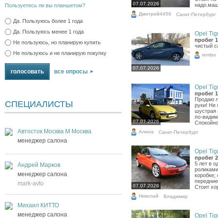
07.07.2026
надо.маш
Пользуетесь ли вы планшетом?
Дмитрий4456
Санкт-Петербург
Да. Пользуюсь более 1 года
Да. Пользуюсь менее 1 года
Opel Tigr
пробег 1
Не пользуюсь, но планирую купить
чистый с
Не пользуюсь и не планирую покупку
rembo
07.07.2026
все опросы
Opel Tigr
пробег 1
Продаю л
СПЕЦИАЛИСТЫ
руки! Не
шустрая 
по-видим
07.07.2026
Спокойно
Автосток Москва М Москва
Алина
Санкт-Петербург
менеджер салона
Opel Tigr
пробег 2
5 лет в 
Андрей Марков
роликами
менеджер салона
коробке;
передние
mark-avto
07.07.2026
Стоит хо
Николай
Владимир
Михаил КИТТО
менеджер салона
Opel Tigr