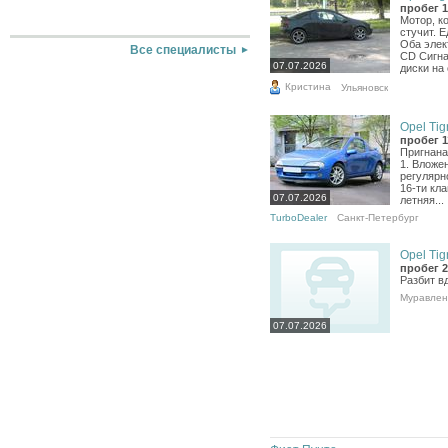
пробег 1
Мотор, ко
стучит. 
Оба элек
Все специалисты
СD Сигна
07.07.2026
диски на 
Кристина
Ульяновск
Opel Tigr
пробег 1
Пригнана
1. Вложен
регулярн
16-ти кл
07.07.2026
летняя...
TurboDealer
Санкт-Петербург
Opel Tigr
пробег 2
Разбит в
Муравлен
07.07.2026