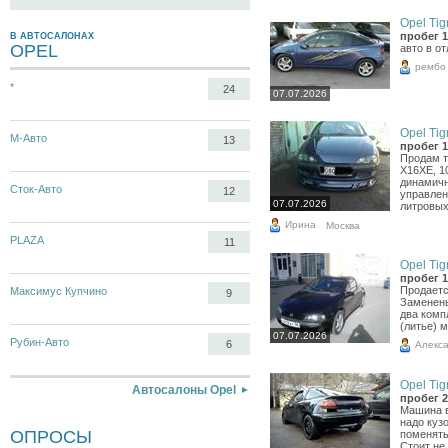
Opel Tigr
пробег 1
В АВТОСАЛОНАХ
OPEL
авто в о
рембо
*
24
07.07.2026
Opel Tigr
М-Авто
13
пробег 1
Продам т
Х16ХЕ, 10
динамичны
Сток-Авто
12
управлен
07.07.2026
литровых
Ирина
Москва
PLAZA
11
Opel Tigr
пробег 1
Продаетс
Максимус Купчино
9
Заменены
два комп
(литье) 
07.07.2026
Рубин-Авто
6
Алекс
Opel Tigr
Автосалоны Opel
пробег 2
Машина в
надо куз
ОПРОСЫ
поменять
Стоит не