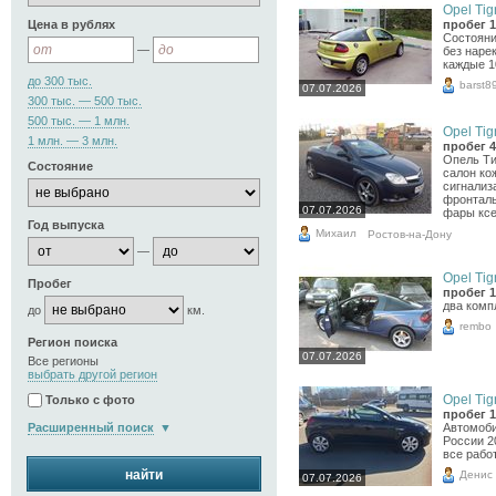
Opel Tigr
Цена в рублях
пробег 1
Состояни
—
без наре
каждые 1
до 300 тыс.
barst8
07.07.2026
300 тыс. — 500 тыс.
500 тыс. — 1 млн.
Opel Tigr
1 млн. — 3 млн.
пробег 4
Опель Тиг
Состояние
салон ко
сигнализ
фронталь
07.07.2026
фары ксе
Год выпуска
Михаил
Ростов-на-Дону
—
Opel Tigr
Пробег
пробег 1
два комп
до
км.
rembo
Регион поиска
07.07.2026
Все регионы
выбрать другой регион
Opel Tigr
Только с фото
пробег 1
Расширенный поиск
Автомоби
России 2
все рабо
найти
Денис
07.07.2026