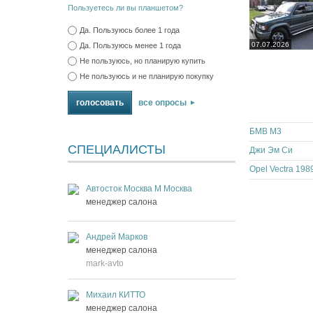
Пользуетесь ли вы планшетом?
Да. Пользуюсь более 1 года
07.07.2026
Да. Пользуюсь менее 1 года
Не пользуюсь, но планирую купить
Не пользуюсь и не планирую покупку
все опросы
БМВ М3
СПЕЦИАЛИСТЫ
Джи Эм Си
Opel Vectra 198
Автосток Москва М Москва
менеджер салона
Андрей Марков
менеджер салона
mark-avto
Михаил КИТТО
менеджер салона