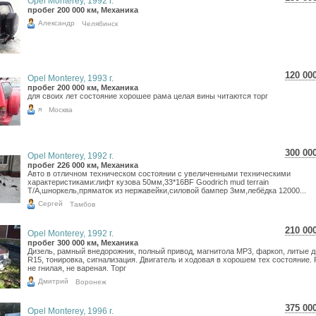
Opel Monterey, 1992 г.
2 66
пробег 200 000 км, Механика
2 19
Александр
Челябинск
120 00
Opel Monterey, 1993 г.
2 13
пробег 200 000 км, Механика
для своих лет состояние хорошее рама целая вины читаются торг
1 75
я
Москва
300 00
Opel Monterey, 1992 г.
5 33
пробег 226 000 км, Механика
Авто в отличном техническом состоянии с увеличенными техническими
4 38
характеристиками:лифт кузова 50мм,33*16BF Goodrich mud terrain
T/A,шноркель,пряматок из нержавейки,силовой бампер 3мм,лебёдка 12000...
Cергей
Тамбов
210 00
Opel Monterey, 1992 г.
3 73
пробег 300 000 км, Механика
Дизель, рамный внедорожник, полный привод, магнитола MP3, фаркоп, литые д
3 07
R15, тонировка, сигнализация. Двигатель и ходовая в хорошем тех состояние.
не гнилая, не вареная. Торг
Дмитрий
Воронеж
375 00
Opel Monterey, 1996 г.