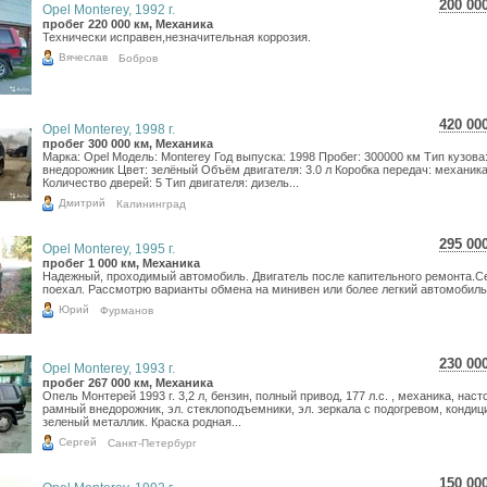
200 00
Opel Monterey, 1992 г.
3 55
пробег 220 000 км, Механика
Технически исправен,незначительная коррозия.
2 92
Вячеслав
Бобров
420 00
Opel Monterey, 1998 г.
7 46
пробег 300 000 км, Механика
Марка: Opel Модель: Monterey Год выпуска: 1998 Пробег: 300000 км Тип кузова
6 14
внедорожник Цвет: зелёный Объём двигателя: 3.0 л Коробка передач: механик
Количество дверей: 5 Тип двигателя: дизель...
Дмитрий
Калининград
295 00
Opel Monterey, 1995 г.
5 24
пробег 1 000 км, Механика
Надежный, проходимый автомобиль. Двигатель после капительного ремонта.С
4 31
поехал. Рассмотрю варианты обмена на минивен или более легкий автомобиль
Юрий
Фурманов
230 00
Opel Monterey, 1993 г.
4 08
пробег 267 000 км, Механика
Опель Монтерей 1993 г. 3,2 л, бензин, полный привод, 177 л.с. , механика, нас
3 36
рамный внедорожник, эл. стеклоподъемники, эл. зеркала с подогревом, кондиц
зеленый металлик. Краска родная...
Сергей
Санкт-Петербург
150 00