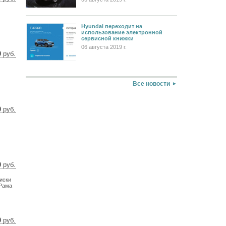
7 $
4 €
Hyundai переходит на
использование электронной
сервисной книжки
06 августа 2019 г.
0
руб.
3 $
5 €
Все новости
0
руб.
4 $
8 €
0
руб.
4 $
иски
1 €
 Рама
0
руб.