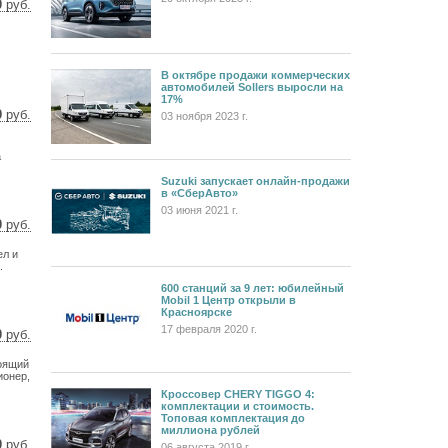
0
руб.
6 $
5 €
В октябре продажи коммерческих
автомобилей Sollers выросли на
17%
0
руб.
03 ноября 2023 г.
8 $
:
3 €
а
Suzuki запускает онлайн-продажи
в «СберАвто»
03 июня 2021 г.
0
руб.
5 $
ел и
4 €
.
600 станций за 9 лет: юбилейный
Mobil 1 Центр открыли в
Красноярске
17 февраля 2020 г.
0
руб.
9 $
тоящий
4 €
ионер,
Кроссовер CHERY TIGGO 4:
комплектации и стоимость.
Топовая комплектация до
миллиона рублей
0
руб.
06 августа 2019 г.