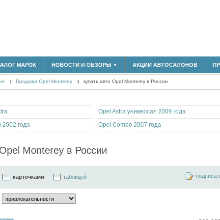
180)
ТАЛОГ МАРОК
НОВОСТИ И ОБЗОРЫ
АКЦИИ АВТОСАЛОНОВ
П
▼
БЛАСТЬ
(14304)
el
(5619)
Продажа Opel Monterey
купить авто Opel Monterey в России
НОВОСТИ РЫНКА
ОБЗОРЫ НОВИНОК
)
ЭКСПЕРТНОЕ МНЕНИЕ
tra
Opel Astra универсал 2009 года
МАТЕРИАЛЫ ПАРТНЕРОВ
ВЫСТАВКИ И АВТОСАЛОНЫ
н 2002 года
Opel Combo 2007 года
В
Opel Monterey в России
подписат
карточками
таблицей
: