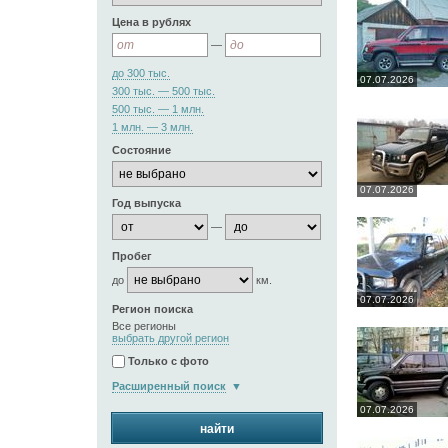
Цена в рублях
—
до 300 тыс.
07.07.2026
300 тыс. — 500 тыс.
500 тыс. — 1 млн.
1 млн. — 3 млн.
Состояние
07.07.2026
Год выпуска
—
Пробег
до
км.
07.07.2026
Регион поиска
Все регионы
выбрать другой регион
Только с фото
Расширенный поиск
07.07.2026
найти