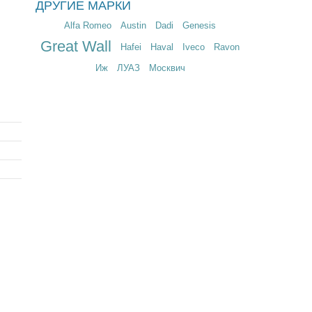
ДРУГИЕ МАРКИ
8 $
5 €
Alfa Romeo
Austin
Dadi
Genesis
Great Wall
Hafei
Haval
Iveco
Ravon
Иж
ЛУАЗ
Москвич