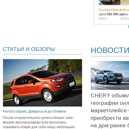
Hyundai Elantra
Volks
Цена
563 000
руб.
Цена
2013 г.
2013 г
НОВОСТ
СТАТЬИ И ОБЗОРЫ
CHERY объявл
географии он
маркетплейсе
Ford EcoSport. Добраться до Олимпа
приобрести ав
После оглушительного успеха Nissan Juke,
многие автопроизводители бросились
на дом ранее 
осваивать новую для себя нишу небольших