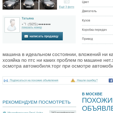
Цвет
Ещё 3 фото
Двигатель
Татьяна
Кузов
●●●●●●●
+
(
)
показать номер
Коробка передач
написать продавцу
Привод
машина в идеальном состоянии, вложений ни ка
хозяйка по птс ни каких проблем по машине нет
осмотра автомобиля.торг при осмотре автомоб
Подписаться на похожие объявления
Нашли ошибку?
В МОСКВЕ
ПОХОЖИ
РЕКОМЕНДУЕМ ПОСМОТРЕТЬ
ОБЪЯВЛ
Модификации Opel Astra
242 модификации