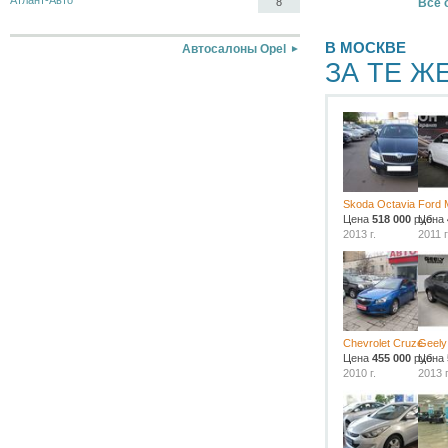
Атлант-Авто
Все 
8
В МОСКВЕ
Автосалоны Opel
ЗА ТЕ Ж
Skoda Octavia
Ford 
Цена
518 000
руб.
Цена
2013 г.
2011 г
Chevrolet Cruze
Geely
Цена
455 000
руб.
Цена
2010 г.
2013 г