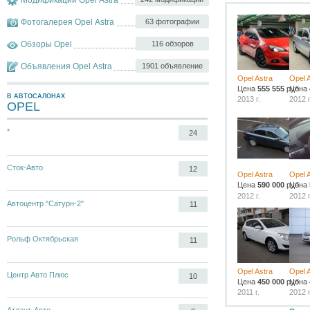
Фотогалерея Opel Astra
63 фотографии
Обзоры Opel
116 обзоров
Объявления Opel Astra
1901 объявление
Opel Astra
Opel 
Цена
555 555
руб.
Цена
В АВТОСАЛОНАХ
2013 г.
2012 г
OPEL
*
24
Сток-Авто
12
Opel Astra
Opel 
Цена
590 000
руб.
Цена
2012 г.
2012 г
Автоцентр "Сатурн-2"
11
Рольф Октябрьская
11
Opel Astra
Opel 
Центр Авто Плюс
10
Цена
450 000
руб.
Цена
2011 г.
2012 г