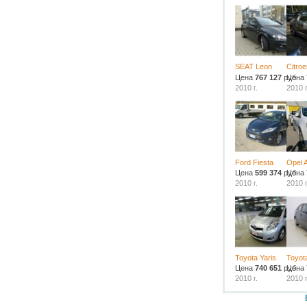
SEAT Leon
Citro
Цена
767 127
руб.
Цена
2010 г.
2010 г
Ford Fiesta
Opel 
Цена
599 374
руб.
Цена
2010 г.
2010 г
Toyota Yaris
Toyot
Цена
740 651
руб.
Цена
2010 г.
2010 г