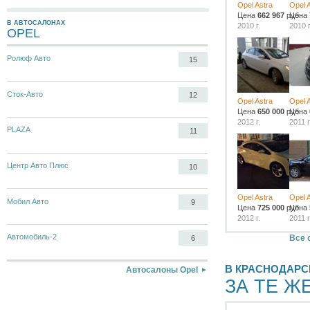
Opel Astra
Opel 
Цена
662 967
руб.
Цена
В АВТОСАЛОНАХ
2010 г.
2010 г
OPEL
Ролюф Авто
15
Сток-Авто
12
Opel Astra
Opel 
Цена
650 000
руб.
Цена
2012 г.
2011 г
PLAZA
11
Центр Авто Плюс
10
Opel Astra
Opel 
Мобил Авто
9
Цена
725 000
руб.
Цена
2012 г.
2011 г
Автомобиль-2
Все 
6
В КРАСНОДАРС
Автосалоны Opel
ЗА ТЕ Ж