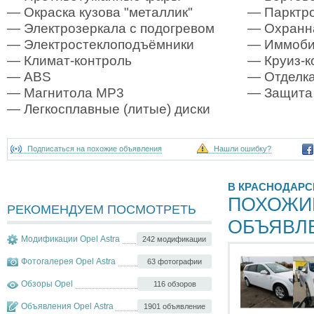
— Окраска кузова "металлик"
— Парктр
— Электрозеркала с подогревом
— Охранна
— Электростеклоподъёмники
— Иммоби
— Климат-контроль
— Круиз-к
— ABS
— Отделка
— Магнитола MP3
— Защита
— Легкосплавные (литые) диски
Подписаться на похожие объявления
Нашли ошибку?
В КРАСНОДАРС
ПОХОЖИ
РЕКОМЕНДУЕМ ПОСМОТРЕТЬ
ОБЪЯВЛ
Модификации Opel Astra
242 модификации
Фотогалерея Opel Astra
63 фотографии
Обзоры Opel
116 обзоров
Объявления Opel Astra
1901 объявление