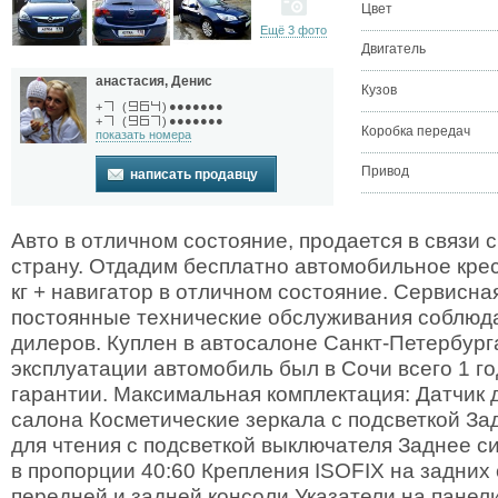
Цвет
Ещё 3 фото
Двигатель
анастасия, Денис
Кузов
●●●●●●●
+
(
)
●●●●●●●
+
(
)
Коробка передач
показать номера
Привод
написать продавцу
Авто в отличном состояние, продается в связи 
страну. Отдадим бесплатно автомобильное крес
кг + навигатор в отличном состояние. Сервисная
постоянные технические обслуживания соблюд
дилеров. Куплен в автосалоне Санкт-Петербурга
эксплуатации автомобиль был в Сочи всего 1 г
гарантии. Максимальная комплектация: Датчик 
салона Косметические зеркала с подсветкой За
для чтения с подсветкой выключателя Заднее с
в пропорции 40:60 Крепления ISOFIX на задних 
передней и задней консоли Указатели на панел