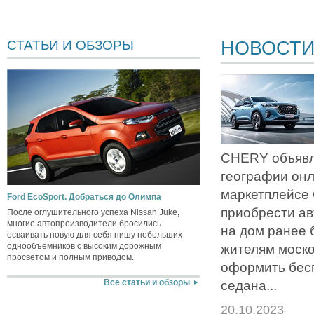
НОВОСТ
СТАТЬИ И ОБЗОРЫ
CHERY объявл
географии он
маркетплейсе
Ford EcoSport. Добраться до Олимпа
приобрести ав
После оглушительного успеха Nissan Juke,
многие автопроизводители бросились
на дом ранее 
осваивать новую для себя нишу небольших
однообъемников с высоким дорожным
жителям моско
просветом и полным приводом.
оформить бес
седана...
Все статьи и обзоры
20.10.2023