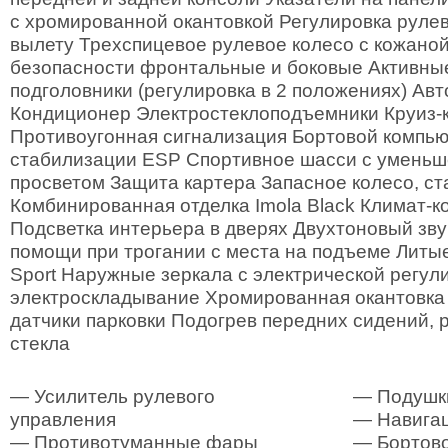
с хромированной окантовкой Регулировка рулев
вылету Трехспицевое рулевое колесо с кожано
безопасности фронтальные и боковые Активны
подголовники (регулировка в 2 положениях) Ав
Кондиционер Электростеклоподъемники Круиз-
Противоугонная сигнализация Бортовой компь
стабилизации ESP Спортивное шасси с умень
просветом Защита картера Запасное колесо, ста
Комбинированная отделка Imola Black Климат-к
Подсветка интерьера в дверях Двухтоновый зв
помощи при трогании с места на подъеме Литы
Sport Наружные зеркала с электрической регули
электроскладывание Хромированная окантовка
датчики парковки Подогрев передних сидений, р
стекла
— Усилитель рулевого
— Подушк
управления
— Навигац
— Противотуманные фары
— Бортово