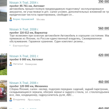
390 00
Nissan X-Trail, 2004 г.
6 93
пробег 85 761 км, Автомат
автомобиль прошел полную предпродажную подготовку! эксплуатировался
5 70
аккуратно, не участвовал в дтп. салон ухожен, дополнительных вложений не тр
юридическая чистота гарантирована, свободен от...
Борис Аршавский
Москва
560 00
Nissan X-Trail, 2008 г.
9 95
пробег 116 612 км, Вариатор
Торг возможен при осмотре автомобиля Автомобиль в хорошем состоянии. М
8 19
прямиком из Японии, по России единственный владелец. Своевременное
обслуживание. Гаражное хранение. Один комплект резины...
*
Екатеринбург
420 00
Nissan X-Trail, 2001 г.
7 46
пробег 6 000 км, Автомат
6 14
Наталья
Кемерово
460 00
Nissan X-Trail, 2006 г.
8 17
пробег 120 000 км, Механика
Сборка Япония, салон –велюр, подогрев передних сидений, задний парктроник,
6 72
складывающиеся зеркала, обогрев зеркал и заднего стекла, эл. стеклоподъемн
все, люк, кондиционер, гидроусилитель руля, АВС...
Владимир
Ярославль
460 00