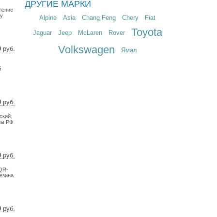
ДРУГИЕ МАРКИ
66 $
ление
02 €
му
Alpine
Asia
Chang Feng
Chery
Fiat
Toyota
Jaguar
Jeep
McLaren
Rover
Volkswagen
0
руб.
Ямал
 $
 €
й
0
руб.
3 $
ский.
5 €
ны РФ
0
руб.
7 $
 QR-
8 €
резина
0
руб.