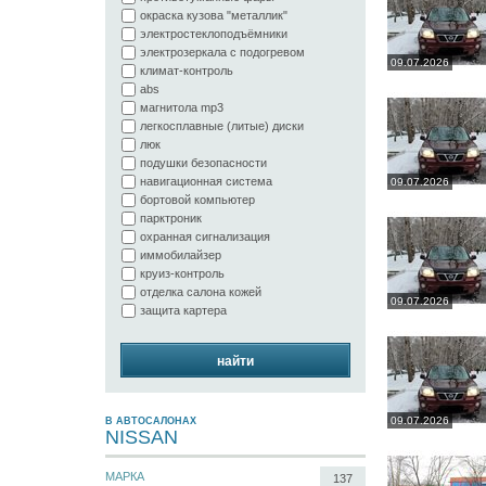
окраска кузова "металлик"
электростеклоподъёмники
электрозеркала с подогревом
09.07.2026
климат-контроль
abs
магнитола mp3
легкосплавные (литые) диски
люк
подушки безопасности
навигационная система
09.07.2026
бортовой компьютер
парктроник
охранная сигнализация
иммобилайзер
круиз-контроль
отделка салона кожей
09.07.2026
защита картера
найти
09.07.2026
В АВТОСАЛОНАХ
NISSAN
МАРКА
137