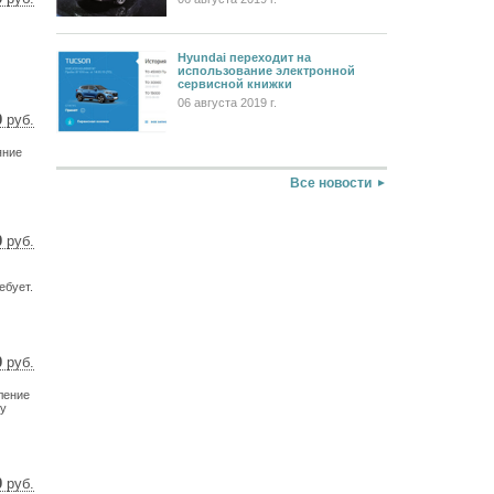
9 $
8 €
Hyundai переходит на
использование электронной
сервисной книжки
06 августа 2019 г.
0
руб.
9 $
яние
4 €
Все новости
0
руб.
4 $
4 €
ебует.
0
руб.
25 $
ление
17 €
му
0
руб.