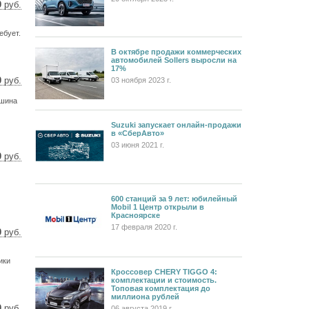
0
руб.
4 $
4 €
ебует.
В октябре продажи коммерческих
автомобилей Sollers выросли на
17%
0
руб.
03 ноября 2023 г.
7 $
ашина
0 €
Suzuki запускает онлайн-продажи
в «СберАвто»
03 июня 2021 г.
0
руб.
8 $
3 €
600 станций за 9 лет: юбилейный
Mobil 1 Центр открыли в
Красноярске
17 февраля 2020 г.
0
руб.
9 $
8 €
ики
Кроссовер CHERY TIGGO 4:
комплектации и стоимость.
Топовая комплектация до
миллиона рублей
0
руб.
06 августа 2019 г.