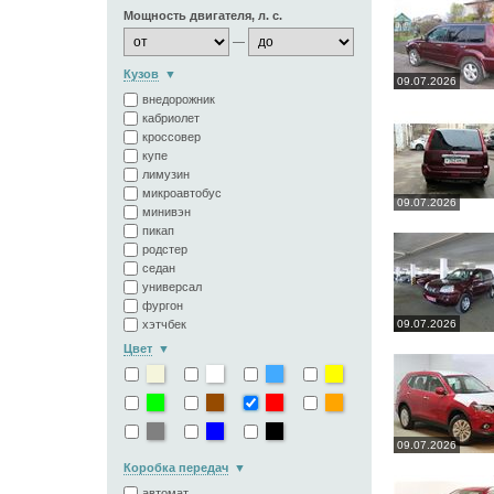
Мощность двигателя, л. с.
—
Кузов
09.07.2026
внедорожник
кабриолет
кроссовер
купе
лимузин
микроавтобус
09.07.2026
минивэн
пикап
родстер
седан
универсал
фургон
хэтчбек
09.07.2026
Цвет
09.07.2026
Коробка передач
автомат