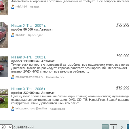
Автомобиль в хорошем состоянии ,вложений не требует . Все вопросы по теле
7 02
rtdtfghjkl
Москва
750 00
Nissan X-Trail, 2007 г.
13 3
пробег 80 000 км, Автомат
10 9
katynet
Краснодар
390 00
Nissan X-Trail, 2002 г.
6 93
пробег 130 000 км, Автомат
Технически полностью исправный автомобиль, все расходники менялись во в
5 70
Двигатель масло не расходует, коробка работает без нареканий , переключает
плавно, 2WD- 4WD с кнопки, все режимы работают...
mabramtsev@mail.ru
Новосибирск
670 00
Nissan X-Trail, 2006 г.
11 9
пробег 230 000 км, Автомат
Цвет кузова: спелая вишня; не битый; один хозяин; кожаный салон; мультимед
9 79
стационарная спутниковая навигация, DVD, CD, ТВ, HandsFree. Задний парктро
кенгурятник 90мм. Дополнительный комплект...
iola.avericheva@mail.ru
Краснодар
объявлений
‹
1
2