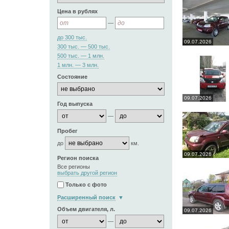
Цена в рублях
—
до 300 тыс.
09.07.2026
300 тыс. — 500 тыс.
500 тыс. — 1 млн.
1 млн. — 3 млн.
Состояние
09.07.2026
Год выпуска
—
Пробег
до
км.
09.07.2026
Регион поиска
Все регионы
выбрать другой регион
Только с фото
Расширенный поиск
Объем двигателя, л.
09.07.2026
—