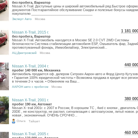
17 2
без пробега, Вариатор
Nissan X-Trail. Доступные цены и широкий автомобильный ряд Быстрое оформ
14 2
документов Постгарантийное обслуживание Скидки и полезные бонусы каждо
покупателю _________________________________
Эксперт Авто
Москва
1 181 00
Nissan X-Trail, 2015 г.
21 000
без пробега, Вариатор
Nissan X-Trail. Автомобиль находится в Москве SE 2.0 CVT 2WD Системы
17 274
безопасности Система стабилизации автомобиля ESP, Омыватель фар, Задни
противотуманный фонарь, Иммобилайзер, Электрический...
АЦ Дмитровский
Москва
440 00
Nissan X-Trail, 2004 г.
7 82
пробег 140 000 км, Механика
Автомобиль продается оф. дилером Ситроен Аарон-авто и Форд Центр Кутузов
6 43
• Гарантия 100% юридической чистоты • Возможна продажа в кредит все регио
в течении 2-х часов. • Обменяем на Ваш...
ААРОН авто с пробегом
Москва
380 00
Nissan X-Trail, 2001 г.
6 75
пробег 190 км, Автомат
Nissan X- trail 2001г. c 2007 в России, В хорошем ТС , 4wd с кнопки , двигатель
5 55
20DE , не конструктор, не распил, сигнализация с автозапуском, литьё новое. 
новая , экономичный. ОЧЕНЬ СРОЧНО...
Ольга
Тайшет
460 00
Nissan X-Trail, 2005 г.