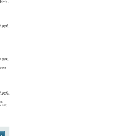
фону .
0 €
0
руб.
36 $
70 €
0
руб.
4 $
ремя.
4 €
0
руб.
13 $
иа:
9 €
ник;
›