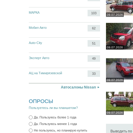
МАРКА
103
09.07.2026
Мобил Авто
62
Auto-City
51
09.07.2026
Эксперт Авто
49
АЦ на Тимирязевской
33
09.07.2026
Автосалоны Nissan
ОПРОСЫ
Пользуетесь ли вы планшетом?
09.07.2026
Да. Пользуюсь более 1 года
Да. Пользуюсь менее 1 года
Не пользуюсь, но планирую купить
Выводить по