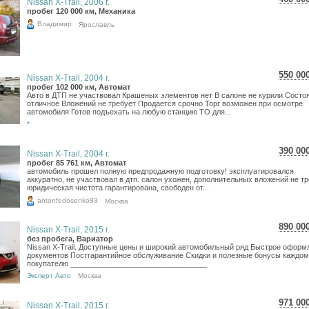
Nissan X-Trail, 2006 г.
8 17
пробег 120 000 км, Механика
6 72
Владимир
Ярославль
550 00
Nissan X-Trail, 2004 г.
9 77
пробег 102 000 км, Автомат
Авто в ДТП не участвовал Крашеных элементов нет В салоне не курили Состо
8 04
отличное Вложений не требует Продается срочно Торг возможен при осмотре
автомобиля Готов подъехать на любую станцию ТО для...
*
390 00
Nissan X-Trail, 2004 г.
6 93
пробег 85 761 км, Автомат
автомобиль прошел полную предпродажную подготовку! эксплуатировался
5 70
аккуратно, не участвовал в дтп. салон ухожен, дополнительных вложений не тр
юридическая чистота гарантирована, свободен от...
antonfedosenko83
Москва
890 00
Nissan X-Trail, 2015 г.
15 8
без пробега, Вариатор
Nissan X-Trail. Доступные цены и широкий автомобильный ряд Быстрое оформ
13 0
документов Постгарантийное обслуживание Скидки и полезные бонусы каждо
покупателю _________________________________
Эксперт Авто
Москва
971 00
Nissan X-Trail, 2015 г.