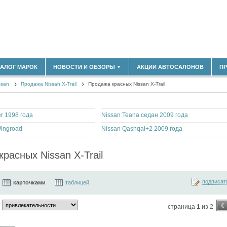
183)
ТАЛОГ МАРОК
НОВОСТИ И ОБЗОРЫ
АКЦИИ АВТОСАЛОНОВ
П
▼
БЛАСТЬ
(14298)
ssan
(5619)
Продажа Nissan X-Trail
Продажа красных Nissan X-Trail
НОВОСТИ РЫНКА
ОБЗОРЫ НОВИНОК
)
ЭКСПЕРТНОЕ МНЕНИЕ
er 1998 года
Nissan Teana седан 2009 года
МАТЕРИАЛЫ ПАРТНЕРОВ
ВЫСТАВКИ И АВТОСАЛОНЫ
ingroad
Nissan Qashqai+2 2009 года
В
расных Nissan X-Trail
подписат
карточками
таблицей
‹
:
страница
1
из 2