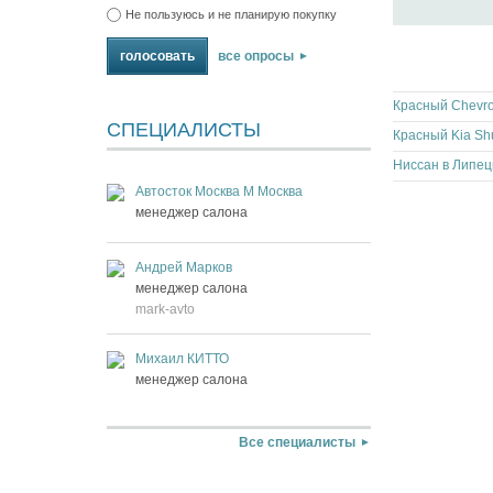
Не пользуюсь и не планирую покупку
все опросы
Красный Chevrol
СПЕЦИАЛИСТЫ
Красный Kia S
Ниссан в Липец
Автосток Москва М Москва
менеджер салона
Андрей Марков
менеджер салона
mark-avto
Михаил КИТТО
менеджер салона
Все специалисты