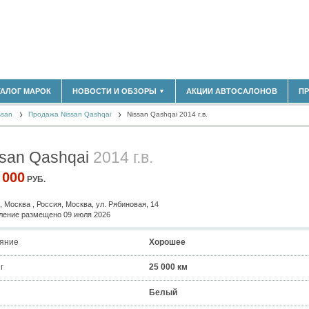
183)
ТАЛОГ МАРОК
НОВОСТИ И ОБЗОРЫ
АКЦИИ АВТОСАЛОНОВ
П
▼
БЛАСТЬ
(14298)
ssan
(5619)
Продажа Nissan Qashqai
Nissan Qashqai 2014 г.в.
НОВОСТИ РЫНКА
ОБЗОРЫ НОВИНОК
)
ЭКСПЕРТНОЕ МНЕНИЕ
ssan Qashqai
2014 г.в.
МАТЕРИАЛЫ ПАРТНЕРОВ
ВЫСТАВКИ И АВТОСАЛОНЫ
 000
РУБ.
В
, Москва , Россия, Москва, ул. Рябиновая, 14
ение размещено 09 июля 2026
яние
Хорошее
г
25 000 км
Белый