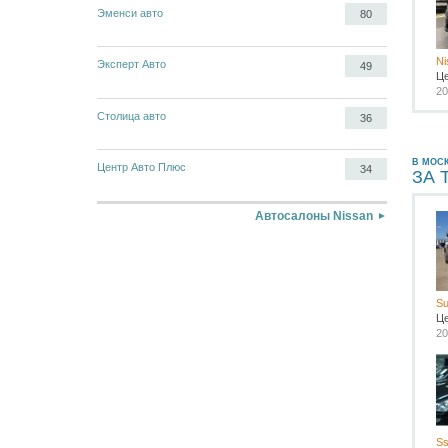
Эменси авто
80
Ni
Эксперт Авто
49
Ц
20
Столица авто
36
В МОС
Центр Авто Плюс
34
ЗА 
Автосалоны Nissan
Su
Ц
20
Ss