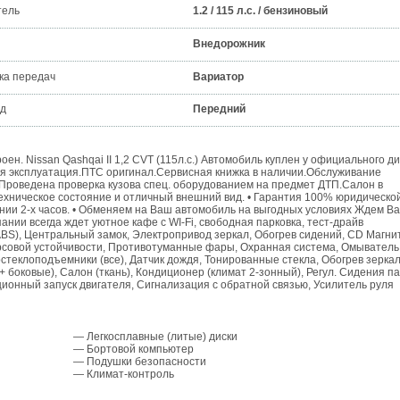
тель
1.2 / 115 л.с. / бензиновый
Внедорожник
ка передач
Вариатор
д
Передний
н. Nissan Qashqai II 1,2 CVT (115л.с.) Автомобиль куплен у официального д
ная эксплуатация.ПТС оригинал.Сервисная книжка в наличии.Обслуживание
.Проведена проверка кузова спец. оборудованием на предмет ДТП.Салон в
ехническое состояние и отличный внешний вид. • Гарантия 100% юридическо
ении 2-х часов. • Обменяем на Ваш автомобиль на выгодных условиях Ждем Ва
ании всегда ждет уютное кафе с WI-Fi, свободная парковка, тест-драйв
BS), Центральный замок, Электропривод зеркал, Обогрев сидений, CD Магни
курсовой устойчивости, Противотуманные фары, Охранная система, Омыватель
стеклоподъемники (все), Датчик дождя, Тонированные стекла, Обогрев зеркал
боковые), Салон (ткань), Кондиционер (климат 2-зонный), Регул. Сидения па
танционный запуск двигателя, Cигнализация с обратной связью, Усилитель руля
— Легкосплавные (литые) диски
— Бортовой компьютер
— Подушки безопасности
— Климат-контроль