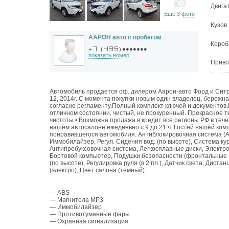
Двига
Ещё 3 фото
Кузов
ААРОН авто с пробегом
Короб
●●●●●●●
+
(
)
показать номер
Приво
Автомобиль продается оф. дилером Аарон-авто Форд и Ситрое
12, 2014г. С момента покупки новым один владелец, береж
согласно регламенту.Полный комплект ключей и документов
отличном состоянии, чистый, не прокуренный. Прекрасное т
чистоты • Возможна продажа в кредит все регионы РФ в теч
нашем автосалоне ежедневно с 9 до 21 ч. Гостей нашей комп
понравившегося автомобиля. Антиблокировочная система (A
Иммобилайзер, Регул. Сидения вод. (по высоте), Система 
Антипробуксовочная система, Легкосплавные диски, Электро
Бортовой компьютер, Подушки безопасности (фронтальные + 
(по высоте), Регулировка руля (в 2 пл.), Датчик света, Дис
(электро), Цвет салона (темный)
— ABS
— Магнитола MP3
— Иммобилайзер
— Противотуманные фары
— Охранная сигнализация