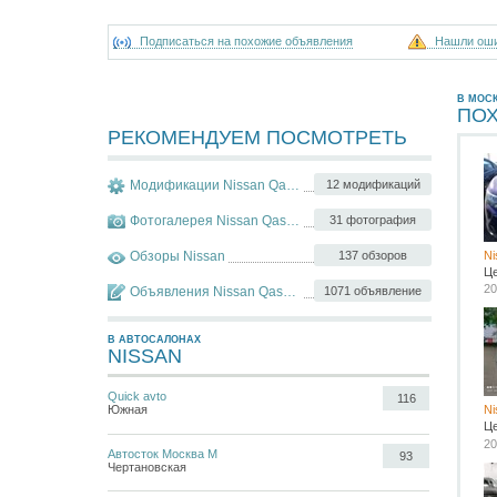
Подписаться на похожие объявления
Нашли ош
В МОС
ПО
РЕКОМЕНДУЕМ ПОСМОТРЕТЬ
Модификации Nissan Qashqai
12 модификаций
Фотогалерея Nissan Qashqai
31 фотография
Обзоры Nissan
137 обзоров
Ni
Ц
20
Объявления Nissan Qashqai
1071 объявление
В АВТОСАЛОНАХ
NISSAN
Quick avto
116
Ni
Южная
Ц
20
Автосток Москва М
93
Чертановская