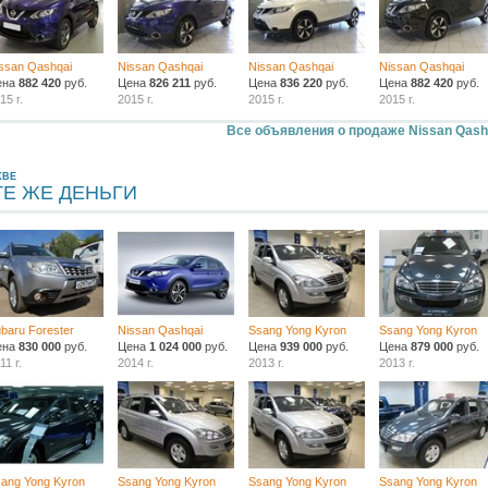
ssan Qashqai
Nissan Qashqai
Nissan Qashqai
Nissan Qashqai
ена
882 420
руб.
Цена
826 211
руб.
Цена
836 220
руб.
Цена
882 420
руб.
15 г.
2015 г.
2015 г.
2015 г.
Все объявления о продаже Nissan Qash
КВЕ
ТЕ ЖЕ ДЕНЬГИ
baru Forester
Nissan Qashqai
Ssang Yong Kyron
Ssang Yong Kyron
ена
830 000
руб.
Цена
1 024 000
руб.
Цена
939 000
руб.
Цена
879 000
руб.
11 г.
2014 г.
2013 г.
2013 г.
ang Yong Kyron
Ssang Yong Kyron
Ssang Yong Kyron
Ssang Yong Kyron