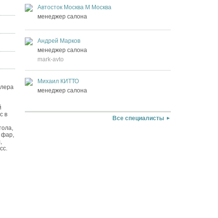
Автосток Москва М Москва
менеджер салона
Андрей Марков
менеджер салона
mark-avto
Михаил КИТТО
илера
менеджер салона
й
с в
Все специалисты
тола,
 фар,
,
сс.