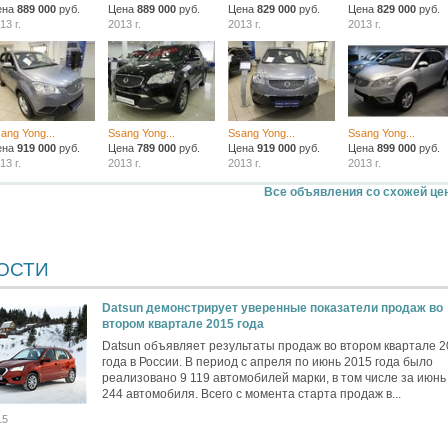
ена
889 000
руб.
Цена
889 000
руб.
Цена
829 000
руб.
Цена
829 000
руб.
13 г.
2013 г.
2013 г.
2013 г.
ang Yong...
Ssang Yong...
Ssang Yong...
Ssang Yong...
ена
919 000
руб.
Цена
789 000
руб.
Цена
919 000
руб.
Цена
899 000
руб.
13 г.
2013 г.
2013 г.
2013 г.
Все объявления со схожей це
ОСТИ
Datsun демонстрирует уверенные показатели продаж во
втором квартале 2015 года
Datsun объявляет результаты продаж во втором квартале 
года в России. В период с апреля по июнь 2015 года было
реализовано 9 119 автомобилей марки, в том числе за июнь 
244 автомобиля. Всего с момента старта продаж в...
15