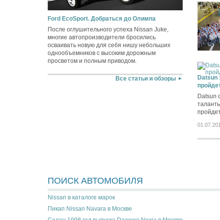
Ford EcoSport. Добраться до Олимпа
После оглушительного успеха Nissan Juke,
многие автопроизводители бросились
осваивать новую для себя нишу небольших
однообъемников с высоким дорожным
просветом и полным приводом.
Datsun 
Все статьи и обзоры
пройдет
Datsun 
таланты
пройдет
01.07.20
ПОИСК АВТОМОБИЛЯ
Nissan в каталоге марок
Пикап Nissan Navara в Москве
Седан 1998 год выпуска Daewoo Nexia в Москве