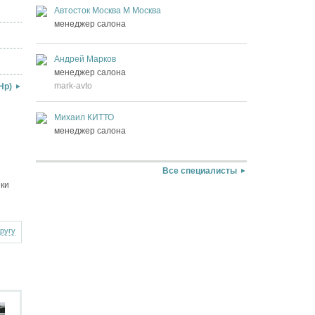
Автосток Москва М Москва
менеджер салона
Андрей Марков
менеджер салона
mark-avto
Hp)
Михаил КИТТО
менеджер салона
Все специалисты
шки
другу