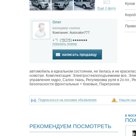
Кузов
Ещё 2 фото
Короб
Олег
Приво
менеджер салона
Компания:
Autosalon777
●●●●●●●
+
(
)
показать номер
написать продавцу
автомобиль в идеальном состоянии, не билась и не красилас
осмотре. Комплектация: Электростеклоподъемники все, Эле
управления гидро, Салон ткань, Регулировка руля в 2х пл., 
безопасности фронтальные + боковые, Парктроник
Подписаться на похожие объявления
Нашли ош
В МОС
ПО
РЕКОМЕНДУЕМ ПОСМОТРЕТЬ