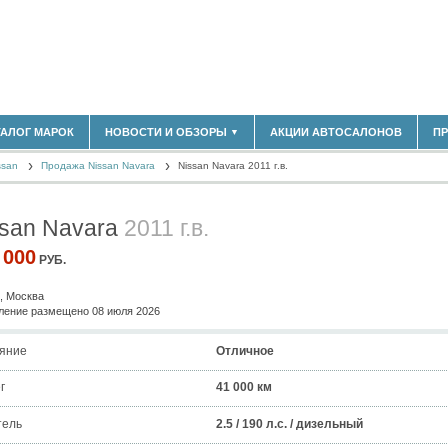
180)
ТАЛОГ МАРОК
НОВОСТИ И ОБЗОРЫ
АКЦИИ АВТОСАЛОНОВ
П
▼
БЛАСТЬ
(14298)
ssan
(5619)
Продажа Nissan Navara
Nissan Navara 2011 г.в.
НОВОСТИ РЫНКА
ОБЗОРЫ НОВИНОК
)
ЭКСПЕРТНОЕ МНЕНИЕ
ssan Navara
2011 г.в.
МАТЕРИАЛЫ ПАРТНЕРОВ
ВЫСТАВКИ И АВТОСАЛОНЫ
 000
РУБ.
В
, Москва
ение размещено 08 июля 2026
яние
Отличное
г
41 000 км
тель
2.5 / 190 л.с. / дизельный