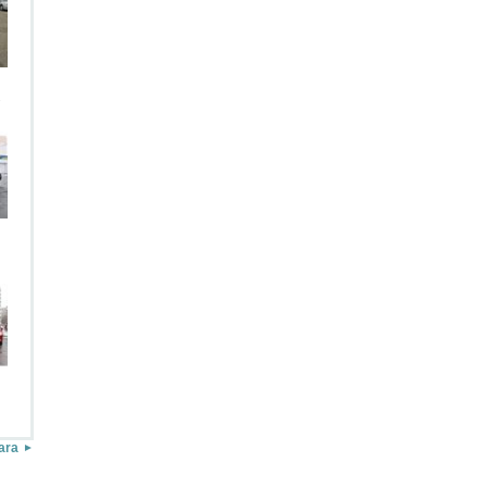
.
ara