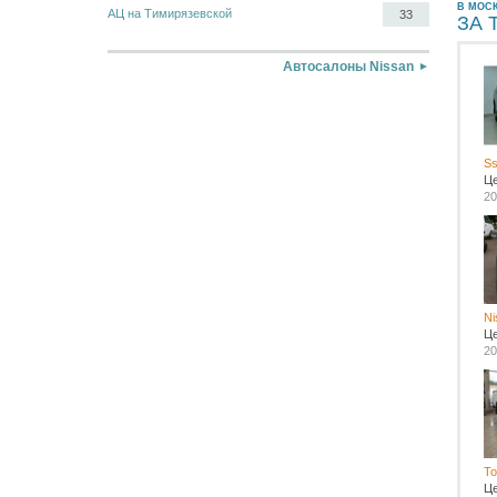
В МОС
АЦ на Тимирязевской
33
ЗА 
Автосалоны Nissan
Ss
Ц
20
Ni
Ц
20
To
Ц