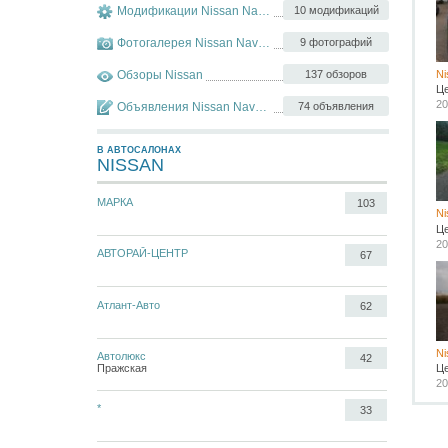
Модификации Nissan Navara
10 модификаций
Фотогалерея Nissan Navara
9 фотографий
Обзоры Nissan
137 обзоров
Ni
Ц
20
Объявления Nissan Navara
74 объявления
В АВТОСАЛОНАХ
NISSAN
МАРКА
103
Ni
Ц
20
АВТОРАЙ-ЦЕНТР
67
Атлант-Авто
62
Ni
Автолюкс
42
Ц
Пражская
20
*
33