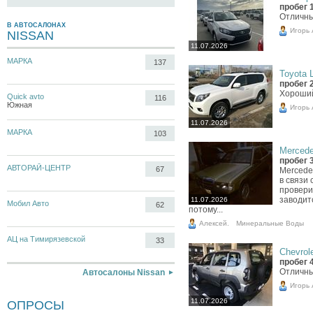
пробег 
Отличн
В АВТОСАЛОНАХ
Игорь
NISSAN
11.07.2026
МАРКА
137
Toyota L
пробег 
Хороши
Quick avto
116
Южная
Игорь
11.07.2026
МАРКА
103
Mercede
пробег 
АВТОРАЙ-ЦЕНТР
67
Mercede
в связи 
провери
заводит
11.07.2026
Мобил Авто
62
потому...
Алексей.
Минеральные Воды
АЦ на Тимирязевской
33
Chevrole
пробег 
Отличны
Автосалоны Nissan
Игорь
11.07.2026
ОПРОСЫ