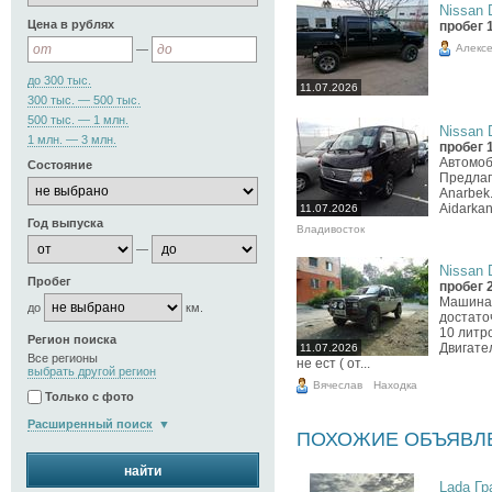
Nissan D
Цена в рублях
пробег 
Алекс
—
до 300 тыс.
11.07.2026
300 тыс. — 500 тыс.
500 тыс. — 1 млн.
Nissan D
1 млн. — 3 млн.
пробег 
Автомоб
Состояние
Предлаг
Anarbek
Aidark
11.07.2026
Год выпуска
Владивосток
—
Nissan D
Пробег
пробег 
Машина 
до
км.
достато
10 литр
Регион поиска
Двигател
11.07.2026
Все регионы
не ест ( от...
выбрать другой регион
Вячеслав
Находка
Только с фото
Расширенный поиск
ПОХОЖИЕ ОБЪЯВЛ
найти
Lada Гра