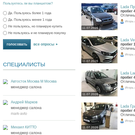
Пользуетесь ли вы планшетом?
Lada Пр
пробег 
Да. Пользуюсь более 1 года
Отличны
Да. Пользуюсь менее 1 года
Игорь
Не пользуюсь, но планирую купить
11.07.2026
Не пользуюсь и не планирую покупку
Lada Ves
пробег 
все опросы
Отличны
Игорь
11.07.2026
СПЕЦИАЛИСТЫ
Lada Lar
пробег 
Автосток Москва М Москва
Отличны
менеджер салона
Игорь
11.07.2026
Андрей Марков
Lada Гра
менеджер салона
пробег 
mark-avto
Отличны
Игорь
Михаил КИТТО
11.07.2026
менеджер салона