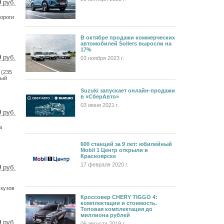
0
руб.
9 $
пороги
0 €
.
В октябре продажи коммерческих
автомобилей Sollers выросли на
17%
0
руб.
03 ноября 2023 г.
2 $
 (235
5 €
ный
Suzuki запускает онлайн-продажи
в «СберАвто»
03 июня 2021 г.
0
руб.
1 $
а
7 €
600 станций за 9 лет: юбилейный
Mobil 1 Центр открыли в
Красноярске
17 февраля 2020 г.
0
руб.
2 $
6 €
 кузов
Кроссовер CHERY TIGGO 4:
комплектации и стоимость.
Топовая комплектация до
миллиона рублей
0
руб.
06 августа 2019 г.