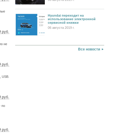
7 $
4 €
лые
Hyundai переходит на
использование электронной
сервисной книжки
06 августа 2019 г.
0
руб.
3 $
9 €
ло не
Все новости
0
руб.
3 $
4 €
, USB.
0
руб.
9 $
- по
4 €
0
руб.