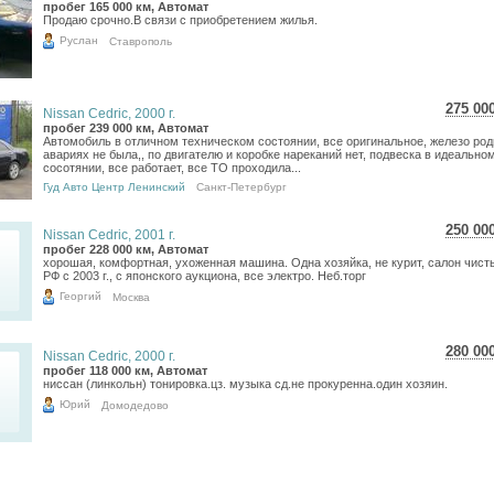
4 44
пробег 165 000 км, Автомат
Продаю срочно.В связи с приобретением жилья.
3 65
Руслан
Ставрополь
275 00
Nissan Cedric, 2000 г.
4 88
пробег 239 000 км, Автомат
Автомобиль в отличном техническом состоянии, все оригинальное, железо род
4 02
авариях не была,, по двигателю и коробке нареканий нет, подвеска в идеально
сосотянии, все работает, все ТО проходила...
Гуд Авто Центр Ленинский
Санкт-Петербург
250 00
Nissan Cedric, 2001 г.
4 44
пробег 228 000 км, Автомат
хорошая, комфортная, ухоженная машина. Одна хозяйка, не курит, салон чист
3 65
РФ с 2003 г., с японского аукциона, все электро. Неб.торг
Георгий
Москва
280 00
Nissan Cedric, 2000 г.
4 97
пробег 118 000 км, Автомат
ниссан (линкольн) тонировка.цз. музыка сд.не прокуренна.один хозяин.
4 09
Юрий
Домодедово