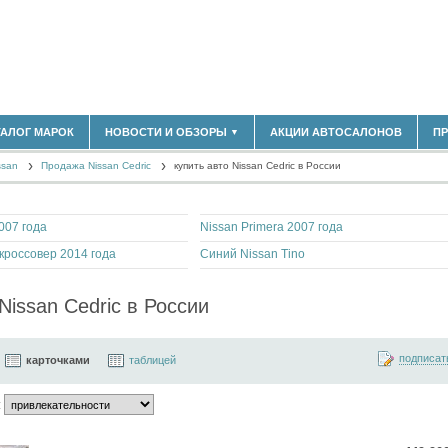
183)
ТАЛОГ МАРОК
НОВОСТИ И ОБЗОРЫ
АКЦИИ АВТОСАЛОНОВ
П
▼
БЛАСТЬ
(14298)
ssan
(5619)
Продажа Nissan Cedric
купить авто Nissan Cedric в России
НОВОСТИ РЫНКА
ОБЗОРЫ НОВИНОК
)
ЭКСПЕРТНОЕ МНЕНИЕ
007 года
Nissan Primera 2007 года
МАТЕРИАЛЫ ПАРТНЕРОВ
ВЫСТАВКИ И АВТОСАЛОНЫ
 кроссовер 2014 года
Синий Nissan Tino
В
issan Cedric в России
подписат
карточками
таблицей
: