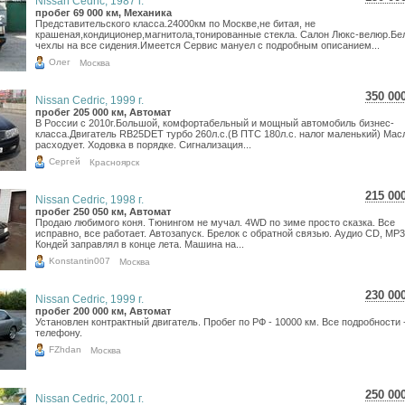
Nissan Cedric, 1987 г.
2 66
пробег 69 000 км, Механика
Представительского класса.24000км по Москве,не битая, не
2 19
крашеная,кондиционер,магнитола,тонированные стекла. Салон Люкс-велюр.Бе
чехлы на все сидения.Имеется Сервис мануел с подробным описанием...
Олег
Москва
350 00
Nissan Cedric, 1999 г.
6 22
пробег 205 000 км, Автомат
В России с 2010г.Большой, комфортабельный и мощный автомобиль бизнес-
5 11
класса.Двигатель RB25DET турбо 260л.с.(В ПТС 180л.с. налог маленький) Мас
расходует. Ходовка в порядке. Сигнализация...
Сергей
Красноярск
215 00
Nissan Cedric, 1998 г.
3 82
пробег 250 050 км, Автомат
Продаю любимого коня. Тюнингом не мучал. 4WD по зиме просто сказка. Все
3 14
исправно, все работает. Автозапуск. Брелок с обратной связью. Аудио CD, MP3
Кондей заправлял в конце лета. Машина на...
Konstantin007
Москва
230 00
Nissan Cedric, 1999 г.
4 08
пробег 200 000 км, Автомат
Установлен контрактный двигатель. Пробег по РФ - 10000 км. Все подробности 
3 36
телефону.
FZhdan
Москва
250 00
Nissan Cedric, 2001 г.