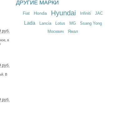
ДРУГИЕ МАРКИ
5 $
6 €
Hyundai
Honda
Fiat
Infiniti
JAC
Lada
Lancia
Lotus
MG
Ssang Yong
0
руб.
Москвич
Ямал
9 $
ное, в
2 €
м
0
руб.
5 $
ый. В
6 €
0
руб.
8 $
5 €