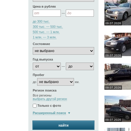
Цена в рублях
—
до 300 тыс.
09.07.2026
300 тыс. — 500 тыс.
500 тыс. — 1 млн.
1 млн. — 3 млн.
Состояние
09.07.2026
Год выпуска
—
Пробег
до
км.
09.07.2026
Регион поиска
Все регионы
выбрать другой регион
Только с фото
Расширенный поиск
09.07.2026
найти