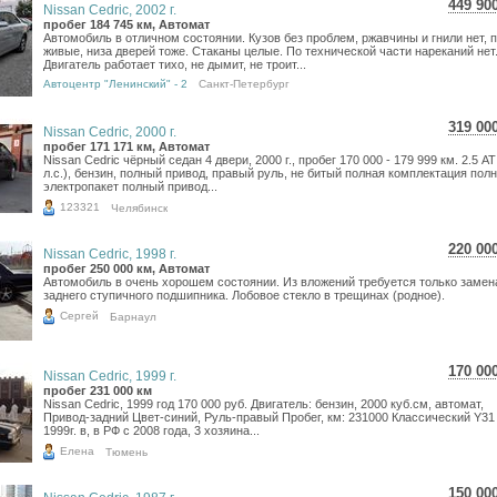
449 90
Nissan Cedric, 2002 г.
7 99
пробег 184 745 км, Автомат
Автомобиль в отличном состоянии. Кузов без проблем, ржавчины и гнили нет, 
6 58
живые, низа дверей тоже. Стаканы целые. По технической части нареканий нет
Двигатель работает тихо, не дымит, не троит...
Автоцентр "Ленинский" - 2
Санкт-Петербург
319 00
Nissan Cedric, 2000 г.
5 67
пробег 171 171 км, Автомат
Nissan Cedric чёрный седан 4 двери, 2000 г., пробег 170 000 - 179 999 км. 2.5 AT
4 66
л.с.), бензин, полный привод, правый руль, не битый полная комплектация пол
электропакет полный привод...
123321
Челябинск
220 00
Nissan Cedric, 1998 г.
3 91
пробег 250 000 км, Автомат
Автомобиль в очень хорошем состоянии. Из вложений требуется только замен
3 21
заднего ступичного подшипника. Лобовое стекло в трещинах (родное).
Сергей
Барнаул
170 00
Nissan Cedric, 1999 г.
3 02
пробег 231 000 км
Nissan Cedric, 1999 год 170 000 руб. Двигатель: бензин, 2000 куб.см, автомат,
2 48
Привод-задний Цвет-синий, Руль-правый Пробег, км: 231000 Классический Y31
1999г. в, в РФ с 2008 года, 3 хозяина...
Елена
Тюмень
150 00