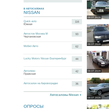
В АВТОСАЛОНАХ
NISSAN
09.07.2026
Quick avto
116
Южная
Автосток Москва М
93
Чертановская
09.07.2026
Мобил Авто
62
Lucky Motors Nissan Екатеринбург
44
Автолюкс
09.07.2026
42
Пражская
Автосалон на Кировоградке
36
Автосалоны Nissan
09.07.2026
ОПРОСЫ