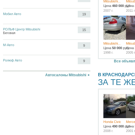
Mitsubishi...
Mitsub
Цена
460 000
руб.
Цена
2007 г.
2011 г
Мобил Авто
19
РОЛЬФ Центр Mitsubishi
15
Беговая
Mitsubishi...
Mitsub
М-Авто
9
Цена
50 000
руб.
Цена
1998 г.
2005 г
Ролюф Авто
Все объявле
9
В КРАСНОДАРС
Автосалоны Mitsubishi
ЗА ТЕ Ж
Honda Civic
Merce
Цена
490 000
руб.
Цена
2008 г.
2001 г