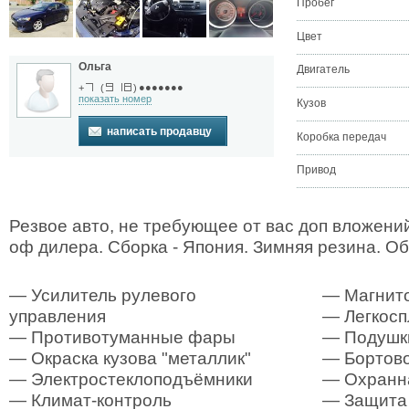
Пробег
Цвет
Ольга
Двигатель
●●●●●●●
+
(
)
показать номер
Кузов
написать продавцу
Коробка передач
Привод
Резвое авто, не требующее от вас доп вложений
оф дилера. Сборка - Япония. Зимняя резина. Об
— Усилитель рулевого
— Магнит
управления
— Легкосп
— Противотуманные фары
— Подушк
— Окраска кузова "металлик"
— Бортово
— Электростеклоподъёмники
— Охранна
— Климат-контроль
— Защита