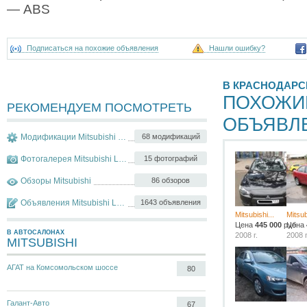
— ABS
Подписаться на похожие объявления
Нашли ошибку?
В КРАСНОДАРС
ПОХОЖИ
РЕКОМЕНДУЕМ ПОСМОТРЕТЬ
ОБЪЯВЛ
Модификации Mitsubishi Lancer
68 модификаций
Фотогалерея Mitsubishi Lancer
15 фотографий
Обзоры Mitsubishi
86 обзоров
Объявления Mitsubishi Lancer
1643 объявления
Mitsubishi...
Mitsub
Цена
445 000
руб.
Цена
В АВТОСАЛОНАХ
2008 г.
2008 г
MITSUBISHI
АГАТ на Комсомольском шоссе
80
Галант-Авто
67